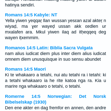
hatinya sendiri.
Romans 14:5 Kabyle: NT
Yella yiwen yeqqaṛ llan wussan yesɛan azal akteṛ n
wiyaḍ, ma ɣer wayeḍ ussan akk ɛedlen ur
mxalafen ara. Mkul yiwen ilaq ad itḥeqqeq deg
wayen ițxemmim.
Romanos 14:5 Latin: Biblia Sacra Vulgata
nam alius iudicat diem plus inter diem alius iudicat
omnem diem unusquisque in suo sensu abundet
Romans 14:5 Maori
Ki te whakaaro a tetahi, nui atu tetahi ra i tetahi: ki
a tetahi whakaaro ia he rite katoa nga ra. Kia u
marire nga whakaaro o tetahi, o tetahi.
Romerne 14:5 Norwegian: Det Norsk
Bibelselskap (1930)
Den ene akter en dag fremfor en annen, den andre