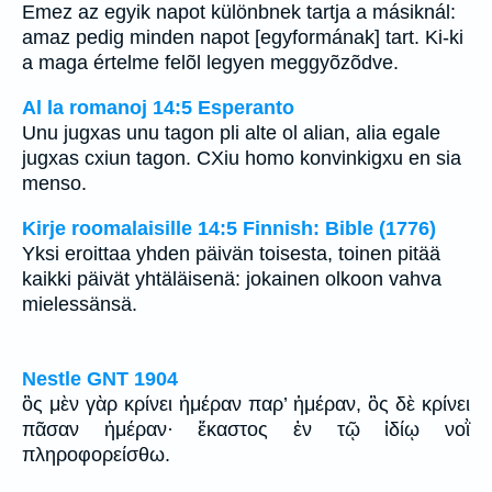
Emez az egyik napot különbnek tartja a másiknál:
amaz pedig minden napot [egyformának] tart. Ki-ki
a maga értelme felõl legyen meggyõzõdve.
Al la romanoj 14:5 Esperanto
Unu jugxas unu tagon pli alte ol alian, alia egale
jugxas cxiun tagon. CXiu homo konvinkigxu en sia
menso.
Kirje roomalaisille 14:5 Finnish: Bible (1776)
Yksi eroittaa yhden päivän toisesta, toinen pitää
kaikki päivät yhtäläisenä: jokainen olkoon vahva
mielessänsä.
Nestle GNT 1904
ὃς μὲν γὰρ κρίνει ἡμέραν παρ’ ἡμέραν, ὃς δὲ κρίνει
πᾶσαν ἡμέραν· ἕκαστος ἐν τῷ ἰδίῳ νοῒ
πληροφορείσθω.