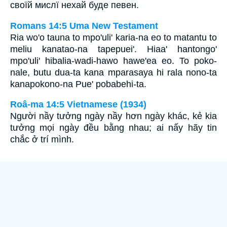
своїй мислї нехай буде певен.
Romans 14:5 Uma New Testament
Ria wo'o tauna to mpo'uli' karia-na eo to matantu to
meliu kanatao-na tapepuei'. Hiaa' hantongo'
mpo'uli' hibalia-wadi-hawo hawe'ea eo. To poko-
nale, butu dua-ta kana mparasaya hi rala nono-ta
kanapokono-na Pue' pobabehi-ta.
Roâ-ma 14:5 Vietnamese (1934)
Người nầy tưởng ngày nầy hơn ngày khác, kẻ kia
tưởng mọi ngày đều bằng nhau; ai nấy hãy tin
chắc ở trí mình.