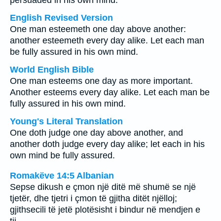
persuaded in his own mind.
English Revised Version
One man esteemeth one day above another:
another esteemeth every day alike. Let each man
be fully assured in his own mind.
World English Bible
One man esteems one day as more important.
Another esteems every day alike. Let each man be
fully assured in his own mind.
Young's Literal Translation
One doth judge one day above another, and
another doth judge every day alike; let each in his
own mind be fully assured.
Romakëve 14:5 Albanian
Sepse dikush e çmon një ditë më shumë se një
tjetër, dhe tjetri i çmon të gjitha ditët njëlloj;
gjithsecili të jetë plotësisht i bindur në mendjen e
tij.