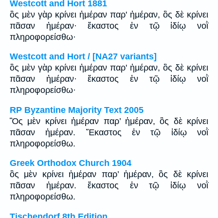
Westcott and Hort 1881
ὃς μὲν γὰρ κρίνει ἡμέραν παρ' ἡμέραν, ὃς δὲ κρίνει
πᾶσαν ἡμέραν· ἕκαστος ἐν τῷ ἰδίῳ νοῒ
πληροφορείσθω·
Westcott and Hort / [NA27 variants]
ὃς μὲν γὰρ κρίνει ἡμέραν παρ' ἡμέραν, ὃς δὲ κρίνει
πᾶσαν ἡμέραν· ἕκαστος ἐν τῷ ἰδίῳ νοῒ
πληροφορείσθω·
RP Byzantine Majority Text 2005
Ὃς μὲν κρίνει ἡμέραν παρ’ ἡμέραν, ὃς δὲ κρίνει
πᾶσαν ἡμέραν. Ἕκαστος ἐν τῷ ἰδίῳ νοῒ
πληροφορείσθω.
Greek Orthodox Church 1904
ὃς μὲν κρίνει ἡμέραν παρ’ ἡμέραν, ὃς δὲ κρίνει
πᾶσαν ἡμέραν. ἕκαστος ἐν τῷ ἰδίῳ νοῒ
πληροφορείσθω.
Tischendorf 8th Edition