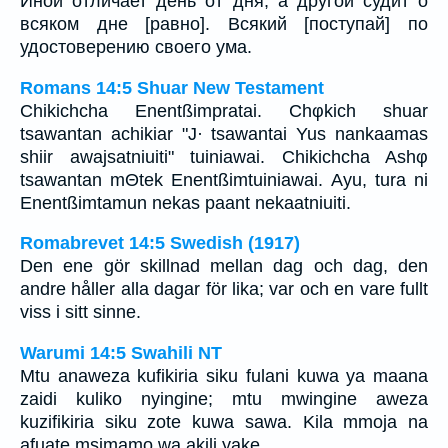
Иной отличает день от дня, а другой судит о
всяком дне [равно]. Всякий [поступай] по
удостоверению своего ума.
Romans 14:5 Shuar New Testament
Chikichcha Enentßimpratai. Chφkich shuar
tsawantan achikiar "J· tsawantai Yus nankaamas
shiir awajsatniuiti" tuiniawai. Chikichcha Ashφ
tsawantan mΘtek Enentßimtuiniawai. Ayu, tura ni
Enentßimtamun nekas paant nekaatniuiti.
Romabrevet 14:5 Swedish (1917)
Den ene gör skillnad mellan dag och dag, den
andre håller alla dagar för lika; var och en vare fullt
viss i sitt sinne.
Warumi 14:5 Swahili NT
Mtu anaweza kufikiria siku fulani kuwa ya maana
zaidi kuliko nyingine; mtu mwingine aweza
kuzifikiria siku zote kuwa sawa. Kila mmoja na
afuate msimamo wa akili yake.