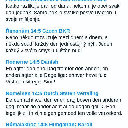
Netko razlikuje dan od dana, nekomu je opet svaki
dan jednak. Samo nek je svatko posve uvjeren u
svoje mišljenje.
Římanům 14:5 Czech BKR
Nebo někdo rozsuzuje mezi dnem a dnem, a
někdo soudí každý den jednostejný býti. Jeden
každý v svém smyslu ujištěn buď.
Romerne 14:5 Danish
En agter den ene Dag fremfor den anden, en
anden agter alle Dage lige; enhver have fuld
Vished i sit eget Sind!
Romeinen 14:5 Dutch Staten Vertaling
De een acht wel den enen dag boven den anderen
dag; maar de ander acht al de dagen gelijk. Een
iegelijk zij in zijn eigen gemoed ten volle verzekerd.
Rómaiakhoz 14:5 Hungarian: Karoli