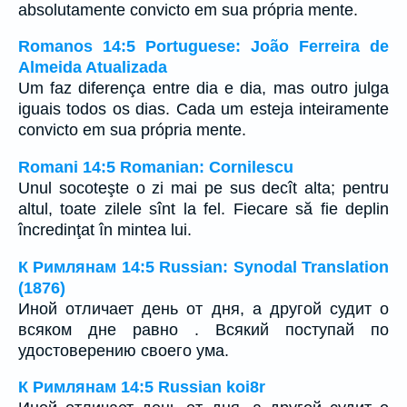
absolutamente convicto em sua própria mente.
Romanos 14:5 Portuguese: João Ferreira de
Almeida Atualizada
Um faz diferença entre dia e dia, mas outro julga
iguais todos os dias. Cada um esteja inteiramente
convicto em sua própria mente.
Romani 14:5 Romanian: Cornilescu
Unul socoteşte o zi mai pe sus decît alta; pentru
altul, toate zilele sînt la fel. Fiecare să fie deplin
încredinţat în mintea lui.
К Римлянам 14:5 Russian: Synodal Translation
(1876)
Иной отличает день от дня, а другой судит о
всяком дне равно . Всякий поступай по
удостоверению своего ума.
К Римлянам 14:5 Russian koi8r