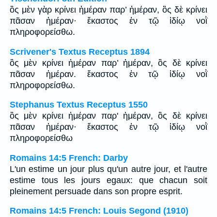
ὃς μὲν γὰρ κρίνει ἡμέραν παρ’ ἡμέραν, ὃς δὲ κρίνει
πᾶσαν ἡμέραν· ἕκαστος ἐν τῷ ἰδίῳ νοῒ
πληροφορείσθω.
Scrivener's Textus Receptus 1894
ὃς μὲν κρίνει ἡμέραν παρ’ ἡμέραν, ὃς δὲ κρίνει
πᾶσαν ἡμέραν. ἕκαστος ἐν τῷ ἰδίῳ νοῒ
πληροφορείσθω.
Stephanus Textus Receptus 1550
ὃς μὲν κρίνει ἡμέραν παρ' ἡμέραν, ὃς δὲ κρίνει
πᾶσαν ἡμέραν· ἕκαστος ἐν τῷ ἰδίῳ νοῒ
πληροφορείσθω
Romains 14:5 French: Darby
L'un estime un jour plus qu'un autre jour, et l'autre
estime tous les jours egaux: que chacun soit
pleinement persuade dans son propre esprit.
Romains 14:5 French: Louis Segond (1910)