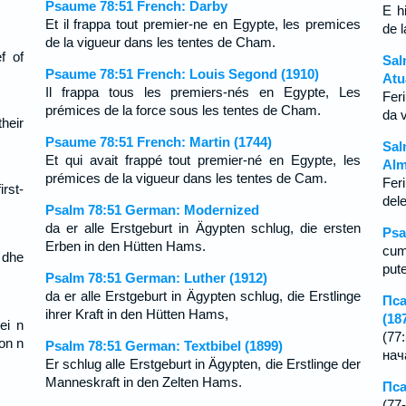
Psaume 78:51 French: Darby
E h
Et il frappa tout premier-ne en Egypte, les premices
de 
de la vigueur dans les tentes de Cham.
f of
Sal
Psaume 78:51 French: Louis Segond (1910)
Atu
Il frappa tous les premiers-nés en Egypte, Les
Fer
prémices de la force sous les tentes de Cham.
da 
their
Psaume 78:51 French: Martin (1744)
Sal
Et qui avait frappé tout premier-né en Egypte, les
Alm
prémices de la vigueur dans les tentes de Cam.
Fer
rst-
del
Psalm 78:51 German: Modernized
da er alle Erstgeburt in Ägypten schlug, die ersten
Psa
Erben in den Hütten Hams.
cum
t dhe
pute
Psalm 78:51 German: Luther (1912)
da er alle Erstgeburt in Ägypten schlug, die Erstlinge
Пса
ihrer Kraft in den Hütten Hams,
(18
ei n
(77
on n
Psalm 78:51 German: Textbibel (1899)
нач
Er schlug alle Erstgeburt in Ägypten, die Erstlinge der
Manneskraft in den Zelten Hams.
Пса
(77