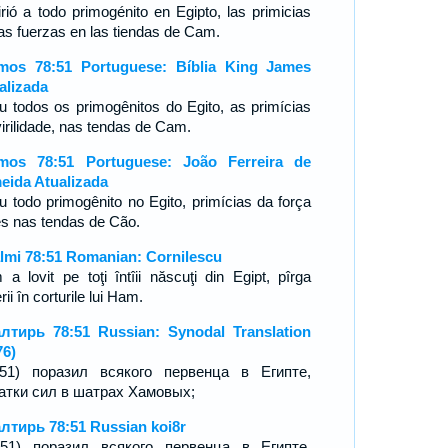
irió a todo primogénito en Egipto, las primicias
las fuerzas en las tiendas de Cam.
mos 78:51 Portuguese: Bíblia King James
alizada
iu todos os primogênitos do Egito, as primícias
virilidade, nas tendas de Cam.
mos 78:51 Portuguese: João Ferreira de
eida Atualizada
iu todo primogênito no Egito, primícias da força
es nas tendas de Cão.
lmi 78:51 Romanian: Cornilescu
 a lovit pe toţi întîii născuţi din Egipt, pîrga
rii în corturile lui Ham.
лтирь 78:51 Russian: Synodal Translation
76)
:51) поразил всякого первенца в Египте,
атки сил в шатрах Хамовых;
лтирь 78:51 Russian koi8r
-51) поразил всякого первенца в Египте,