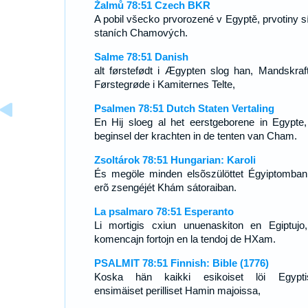
Žalmů 78:51 Czech BKR
A pobil všecko prvorozené v Egyptě, prvotiny sí
staních Chamových.
Salme 78:51 Danish
alt førstefødt i Ægypten slog han, Mandskraf
Førstegrøde i Kamiternes Telte,
Psalmen 78:51 Dutch Staten Vertaling
En Hij sloeg al het eerstgeborene in Egypte,
beginsel der krachten in de tenten van Cham.
Zsoltárok 78:51 Hungarian: Karoli
És megöle minden elsõszülöttet Égyiptomban
erõ zsengéjét Khám sátoraiban.
La psalmaro 78:51 Esperanto
Li mortigis cxiun unuenaskiton en Egiptujo
komencajn fortojn en la tendoj de HXam.
PSALMIT 78:51 Finnish: Bible (1776)
Koska hän kaikki esikoiset löi Egypti
ensimäiset perilliset Hamin majoissa,