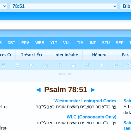
◄
Psalm 78:51
►
Westminster Leningrad Codex
Sal
f of
וַיַּ֣ךְ כָּל־בְּכֹ֣ור בְּמִצְרָ֑יִם רֵאשִׁ֥ית אֹ֝ונִ֗ים בְּאָהֳלֵי־חָֽם׃
E h
de 
WLC (Consonants Only)
ויך כל־בכור במצרים ראשית אונים באהלי־חם׃
Sal
rst-
156