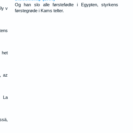
Og han slo alle førstefødte i Egypten, styrkens
ly v
førstegrøde i Kams telter.
tens
 het
, az
, La
ssä,