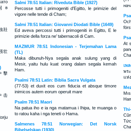
като
Salmi 78:51 Italian: Riveduta Bible (1927)
нач
м] в
Percosse tutti i primogeniti d’Egitto, le primizie del
vigore nelle tende di Cham;
Psa
Och
Salmi 78:51 Italian: Giovanni Diodati Bible (1649)
förs
強壯
Ed aveva percossi tutti i primogeniti in Egitto, E le
primizie della forza ne’ tabernacoli di Cam.
Psa
At 
MAZMUR 78:51 Indonesian - Terjemahan Lama
pan
强壮
(TL)
Ch
Maka dibunuh-Nya segala anak sulung yang di
Mesir, yaitu hulu kuat orang dalam segala kemah
เพล
)
Ham.
พระ
中 擊
แห่
Psalmi 78:51 Latin: Biblia Sacra Vulgata
(77-53) et duxit eos cum fiducia et absque timore
Mez
inimicos autem eorum operuit mare
Mısı
中 击
Ham
Psalm 78:51 Maori
Na patua iho e ia nga matamua i Ihipa, te muanga o
Thi
to ratou kaha i nga teneti o Hama.
Cũn
orju
Tức
Salmenes 78:51 Norwegian: Det Norsk
Ch
Bibelselskap (1930)