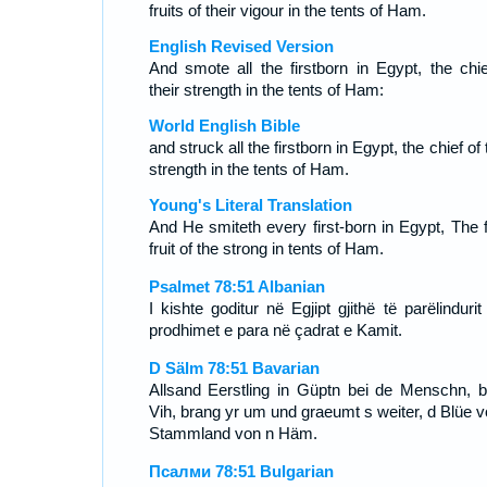
fruits of their vigour in the tents of Ham.
English Revised Version
And smote all the firstborn in Egypt, the chie
their strength in the tents of Ham:
World English Bible
and struck all the firstborn in Egypt, the chief of 
strength in the tents of Ham.
Young's Literal Translation
And He smiteth every first-born in Egypt, The fi
fruit of the strong in tents of Ham.
Psalmet 78:51 Albanian
I kishte goditur në Egjipt gjithë të parëlinduri
prodhimet e para në çadrat e Kamit.
D Sälm 78:51 Bavarian
Allsand Eerstling in Güptn bei de Menschn, b
Vih, brang yr um und graeumt s weiter, d Blüe v
Stammland von n Häm.
Псалми 78:51 Bulgarian