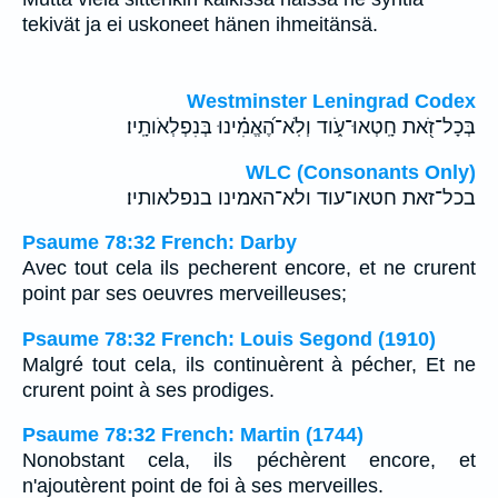
tekivät ja ei uskoneet hänen ihmeitänsä.
Westminster Leningrad Codex
בְּכָל־זֹ֭את חָֽטְאוּ־עֹ֑וד וְלֹֽא־הֶ֝אֱמִ֗ינוּ בְּנִפְלְאֹותָֽיו׃
WLC (Consonants Only)
בכל־זאת חטאו־עוד ולא־האמינו בנפלאותיו׃
Psaume 78:32 French: Darby
Avec tout cela ils pecherent encore, et ne crurent
point par ses oeuvres merveilleuses;
Psaume 78:32 French: Louis Segond (1910)
Malgré tout cela, ils continuèrent à pécher, Et ne
crurent point à ses prodiges.
Psaume 78:32 French: Martin (1744)
Nonobstant cela, ils péchèrent encore, et
n'ajoutèrent point de foi à ses merveilles.