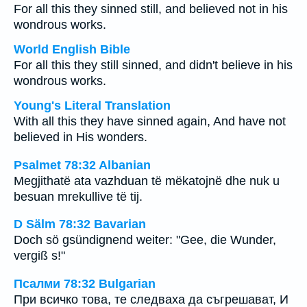
For all this they sinned still, and believed not in his
wondrous works.
World English Bible
For all this they still sinned, and didn't believe in his
wondrous works.
Young's Literal Translation
With all this they have sinned again, And have not
believed in His wonders.
Psalmet 78:32 Albanian
Megjithatë ata vazhduan të mëkatojnë dhe nuk u
besuan mrekullive të tij.
D Sälm 78:32 Bavarian
Doch sö gsündignend weiter: "Gee, die Wunder,
vergiß s!"
Псалми 78:32 Bulgarian
При всичко това, те следваха да съгрешават, И