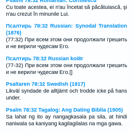
Psalmi 78:32 Romanian: Cornilescu
Cu toate acestea, ei n'au încetat să păcătuiască, şi
n'au crezut în minunile Lui.
Псалтирь 78:32 Russian: Synodal Translation
(1876)
(77:32) При всем этом они продолжали грешить
и не верили чудесам Его.
Псалтирь 78:32 Russian koi8r
(77-32) При всем этом они продолжали грешить
и не верили чудесам Его.[]
Psaltaren 78:32 Swedish (1917)
Likväl syndade de alltjämt och trodde icke på hans
under.
Psalm 78:32 Tagalog: Ang Dating Biblia (1905)
Sa lahat ng ito ay nangagkasala pa sila, at hindi
naniwala sa kaniyang kagilagilalas na mga gawa.