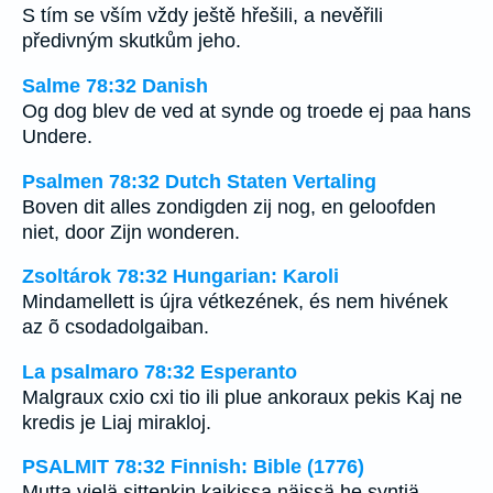
S tím se vším vždy ještě hřešili, a nevěřili
předivným skutkům jeho.
Salme 78:32 Danish
Og dog blev de ved at synde og troede ej paa hans
Undere.
Psalmen 78:32 Dutch Staten Vertaling
Boven dit alles zondigden zij nog, en geloofden
niet, door Zijn wonderen.
Zsoltárok 78:32 Hungarian: Karoli
Mindamellett is újra vétkezének, és nem hivének
az õ csodadolgaiban.
La psalmaro 78:32 Esperanto
Malgraux cxio cxi tio ili plue ankoraux pekis Kaj ne
kredis je Liaj mirakloj.
PSALMIT 78:32 Finnish: Bible (1776)
Mutta vielä sittenkin kaikissa näissä he syntiä