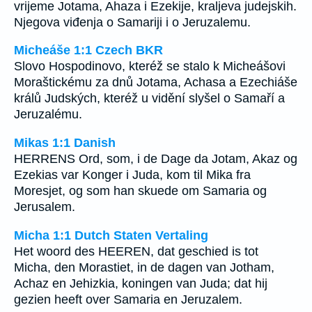
vrijeme Jotama, Ahaza i Ezekije, kraljeva judejskih.
Njegova viđenja o Samariji i o Jeruzalemu.
Micheáše 1:1 Czech BKR
Slovo Hospodinovo, kteréž se stalo k Micheášovi
Moraštickému za dnů Jotama, Achasa a Ezechiáše
králů Judských, kteréž u vidění slyšel o Samaří a
Jeruzalému.
Mikas 1:1 Danish
HERRENS Ord, som, i de Dage da Jotam, Akaz og
Ezekias var Konger i Juda, kom til Mika fra
Moresjet, og som han skuede om Samaria og
Jerusalem.
Micha 1:1 Dutch Staten Vertaling
Het woord des HEEREN, dat geschied is tot
Micha, den Morastiet, in de dagen van Jotham,
Achaz en Jehizkia, koningen van Juda; dat hij
gezien heeft over Samaria en Jeruzalem.