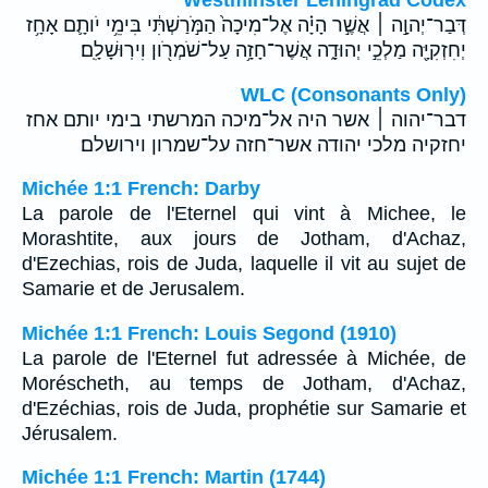
דְּבַר־יְהוָ֣ה ׀ אֲשֶׁ֣ר הָיָ֗ה אֶל־מִיכָה֙ הַמֹּ֣רַשְׁתִּ֔י בִּימֵ֥י יֹותָ֛ם אָחָ֥ז
יְחִזְקִיָּ֖ה מַלְכֵ֣י יְהוּדָ֑ה אֲשֶׁר־חָזָ֥ה עַל־שֹׁמְרֹ֖ון וִירֽוּשָׁלִָֽם׃
WLC (Consonants Only)
דבר־יהוה ׀ אשר היה אל־מיכה המרשתי בימי יותם אחז
יחזקיה מלכי יהודה אשר־חזה על־שמרון וירושלם׃
Michée 1:1 French: Darby
La parole de l'Eternel qui vint à Michee, le
Morashtite, aux jours de Jotham, d'Achaz,
d'Ezechias, rois de Juda, laquelle il vit au sujet de
Samarie et de Jerusalem.
Michée 1:1 French: Louis Segond (1910)
La parole de l'Eternel fut adressée à Michée, de
Moréscheth, au temps de Jotham, d'Achaz,
d'Ezéchias, rois de Juda, prophétie sur Samarie et
Jérusalem.
Michée 1:1 French: Martin (1744)