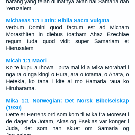
barang yang telah dilihatnya akan hal Samaria dan
Yeruzalem.
Michaeas 1:1 Latin: Biblia Sacra Vulgata
verbum Domini quod factum est ad Micham
Morasthiten in diebus Ioatham Ahaz Ezechiae
regum Iuda quod vidit super Samariam et
Hierusalem
Micah 1:1 Maori
Ko te kupu a Ihowa i puta mai ki a Mika Morahati i
nga ra o nga kingi o Hura, ara o Iotama, o Ahata, o
Hetekia, ko tana i kite ai mo Hamaria raua ko
Hiruharama.
Mika 1:1 Norwegian: Det Norsk Bibelselskap
(1930)
Dette er Herrens ord som kom til Mika fra Moreset i
de dager da Jotam, Akas og Esekias var konger i
Juda, det som han skuet om Samaria og