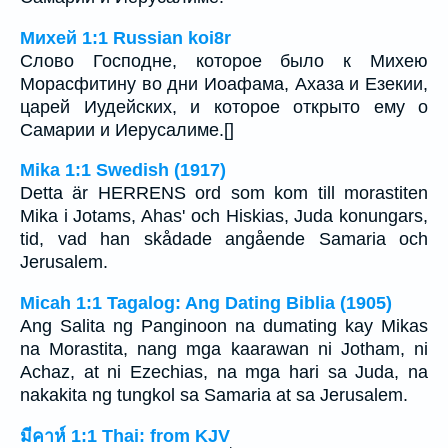
Михей 1:1 Russian koi8r
Слово Господне, которое было к Михею
Морасфитину во дни Иоафама, Ахаза и Езекии,
царей Иудейских, и которое открыто ему о
Самарии и Иерусалиме.[]
Mika 1:1 Swedish (1917)
Detta är HERRENS ord som kom till morastiten
Mika i Jotams, Ahas' och Hiskias, Juda konungars,
tid, vad han skådade angående Samaria och
Jerusalem.
Micah 1:1 Tagalog: Ang Dating Biblia (1905)
Ang Salita ng Panginoon na dumating kay Mikas
na Morastita, nang mga kaarawan ni Jotham, ni
Achaz, at ni Ezechias, na mga hari sa Juda, na
nakakita ng tungkol sa Samaria at sa Jerusalem.
มีคาห์ 1:1 Thai: from KJV