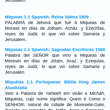
Jerusalem.
Miqueas 1:1 Spanish: Reina Valera 1909
PALABRA de Jehová que fué á Miqueas de
Morasti en días de Jotham, Achâz, y Ezechîas,
reyes de Judá: lo que vió sobre Samaria y
Jerusalem.
Miqueas 1:1 Spanish: Sagradas Escrituras 1569
Palabra del SEÑOR que vino a Miqueas de
Moreset en días de Jotam, Acaz, y Ezequías,
reyes de Judá; lo que vio sobre Samaria y
Jerusalén.
Miquéias 1:1 Portuguese: Bíblia King James
Atualizada
Veio a Palavra de
Yahweh
em visão a
Micháh
,
Miqueias, cujo nome significa: Quem é Como o
SENHOR; natural da cidade de Moresete-Gate,