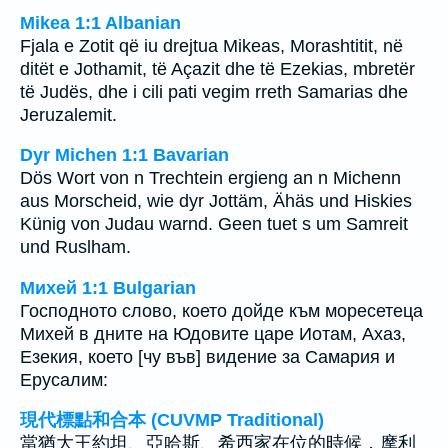
Mikea 1:1 Albanian
Fjala e Zotit që iu drejtua Mikeas, Morashtitit, në
ditët e Jothamit, të Açazit dhe të Ezekias, mbretër
të Judës, dhe i cili pati vegim rreth Samarias dhe
Jeruzalemit.
Dyr Michen 1:1 Bavarian
Dös Wort von n Trechtein ergieng an n Michenn
aus Morscheid, wie dyr Jottäm, Ähäs und Hiskies
Künig von Judau warnd. Geen tuet s um Samreit
und Ruslham.
Михей 1:1 Bulgarian
Господното слово, което дойде към моресетеца
Михей в дните на Юдовите царе Иотам, Ахаз,
Езекия, което [чу във] видение за Самария и
Ерусалим:
現代標點和合本 (CUVMP Traditional)
當猶大王約坦、亞哈斯、希西家在位的時候，摩利