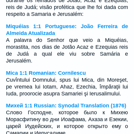
durante os reinados de Jotão, Acaz e Ezequias,
reis de Judá; visão profética que lhe foi dada com
respeito a Samaria e Jerusalém:
Miquéias 1:1 Portuguese: João Ferreira de
Almeida Atualizada
A palavra do Senhor que veio a Miquéias,
morastita, nos dias de Jotão Acaz e Ezequias reis
de Judá a qual ele viu sobre Samária e
Jerusalém.
Mica 1:1 Romanian: Cornilescu
Cuvîntului Domnului, spus lui Mica, din Moreşet,
pe vremea lui Iotam, Ahaz, Ezechia, împăraţii lui
Iuda, proorocie asupra Samariei şi Ierusalimului.
Михей 1:1 Russian: Synodal Translation (1876)
Слово Господне, которое было к Михею
Морасфитину во дни Иоафама, Ахаза и Езекии,
царей Иудейских, и которое открыто ему о
Самарии и Иерусалиме.