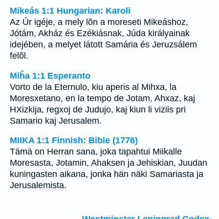
Mikeás 1:1 Hungarian: Karoli
Az Úr igéje, a mely lõn a moreseti Mikeáshoz,
Jótám, Akház és Ezékiásnak, Júda királyainak
idejében, a melyet látott Samária és Jeruzsálem
felõl.
Miĥa 1:1 Esperanto
Vorto de la Eternulo, kiu aperis al Mihxa, la
Moresxetano, en la tempo de Jotam, Ahxaz, kaj
HXizkija, regxoj de Judujo, kaj kiun li viziis pri
Samario kaj Jerusalem.
MIIKA 1:1 Finnish: Bible (1776)
Tämä on Herran sana, joka tapahtui Miikalle
Moresasta, Jotamin, Ahaksen ja Jehiskian, Juudan
kuningasten aikana, jonka hän näki Samariasta ja
Jerusalemista.
Westminster Leningrad Codex