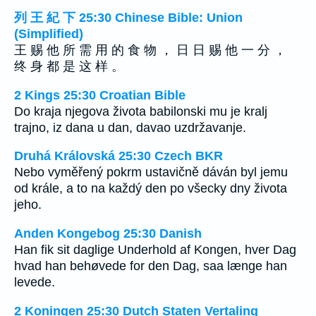
列 王 紀 下 25:30 Chinese Bible: Union
(Simplified)
王 赐 他 所 需 用 的 食 物 ， 日 日 赐 他 一 分 ，
终 身 都 是 这 样 。
2 Kings 25:30 Croatian Bible
Do kraja njegova života babilonski mu je kralj
trajno, iz dana u dan, davao uzdržavanje.
Druhá Královská 25:30 Czech BKR
Nebo vyměřený pokrm ustavičně dáván byl jemu
od krále, a to na každý den po všecky dny života
jeho.
Anden Kongebog 25:30 Danish
Han fik sit daglige Underhold af Kongen, hver Dag
hvad han behøvede for den Dag, saa længe han
levede.
2 Koningen 25:30 Dutch Staten Vertaling