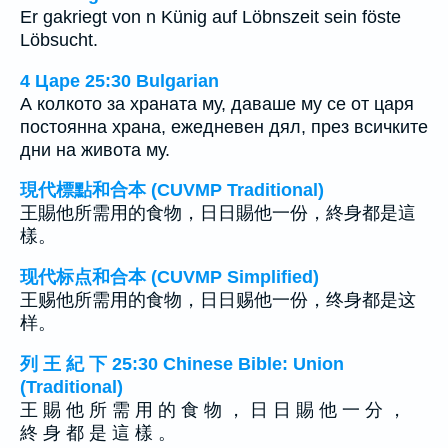
Er gakriegt von n Künig auf Löbnszeit sein föste
Löbsucht.
4 Царе 25:30 Bulgarian
А колкото за храната му, даваше му се от царя
постоянна храна, ежедневен дял, през всичките
дни на живота му.
現代標點和合本 (CUVMP Traditional)
王賜他所需用的食物，日日賜他一份，終身都是這
樣。
现代标点和合本 (CUVMP Simplified)
王赐他所需用的食物，日日赐他一份，终身都是这
样。
列 王 紀 下 25:30 Chinese Bible: Union
(Traditional)
王 賜 他 所 需 用 的 食 物 ， 日 日 賜 他 一 分 ，
終 身 都 是 這 樣 。