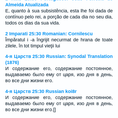
Almeida Atualizada
E, quanto à sua subsistência, esta lhe foi dada de
contínuo pelo rei, a porção de cada dia no seu dia,
todos os dias da sua vida.
2 Imparati 25:30 Romanian: Cornilescu
Împăratul i -a îngrijit necurmat de hrana de toate
zilele, în tot timpul vieţii lui
4-я Царств 25:30 Russian: Synodal Translation
(1876)
И содержание его, содержание постоянное,
выдаваемо было ему от царя, изо дня в день,
во все дни жизни его.
4-я Царств 25:30 Russian koi8r
И содержание его, содержание постоянное,
выдаваемо было ему от царя, изо дня в день,
во все дни жизни его.[]