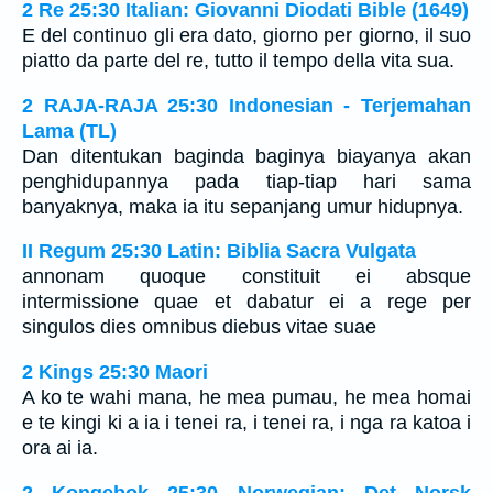
2 Re 25:30 Italian: Giovanni Diodati Bible (1649)
E del continuo gli era dato, giorno per giorno, il suo
piatto da parte del re, tutto il tempo della vita sua.
2 RAJA-RAJA 25:30 Indonesian - Terjemahan
Lama (TL)
Dan ditentukan baginda baginya biayanya akan
penghidupannya pada tiap-tiap hari sama
banyaknya, maka ia itu sepanjang umur hidupnya.
II Regum 25:30 Latin: Biblia Sacra Vulgata
annonam quoque constituit ei absque
intermissione quae et dabatur ei a rege per
singulos dies omnibus diebus vitae suae
2 Kings 25:30 Maori
A ko te wahi mana, he mea pumau, he mea homai
e te kingi ki a ia i tenei ra, i tenei ra, i nga ra katoa i
ora ai ia.
2 Kongebok 25:30 Norwegian: Det Norsk