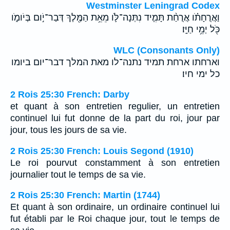
Westminster Leningrad Codex
וַאֲרֻחָתֹ֗ו אֲרֻחַ֨ת תָּמִ֧יד נִתְּנָה־לֹּ֛ו מֵאֵ֥ת הַמֶּ֖לֶךְ דְּבַר־יֹ֣ום בְּיֹומֹ֑ו
כֹּ֖ל יְמֵ֥י חַיָּֽו׃
WLC (Consonants Only)
וארחתו ארחת תמיד נתנה־לו מאת המלך דבר־יום ביומו
כל ימי חיו׃
2 Rois 25:30 French: Darby
et quant à son entretien regulier, un entretien
continuel lui fut donne de la part du roi, jour par
jour, tous les jours de sa vie.
2 Rois 25:30 French: Louis Segond (1910)
Le roi pourvut constamment à son entretien
journalier tout le temps de sa vie.
2 Rois 25:30 French: Martin (1744)
Et quant à son ordinaire, un ordinaire continuel lui
fut établi par le Roi chaque jour, tout le temps de