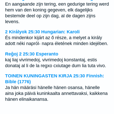
En aangaande zijn tering, een gedurige tering werd
hem van den koning gegeven, elk dagelijks
bestemde deel op zijn dag, al de dagen zijns
levens.
2 Királyok 25:30 Hungarian: Karoli
És mindenkor kijárt az õ része, a melyet a király
adott néki napról- napra életének minden idejében.
Reĝoj 2 25:30 Esperanto
kaj liaj vivrimedoj, vivrimedoj konstantaj, estis
donataj al li de la regxo cxiutage dum lia tuta vivo.
TOINEN KUNINGASTEN KIRJA 25:30 Finnish:
Bible (1776)
Ja hän määräsi hänelle hänen osansa, hänelle
aina joka päivä kuninkaalta annettavaksi, kaikkena
hänen elinaikanansa.