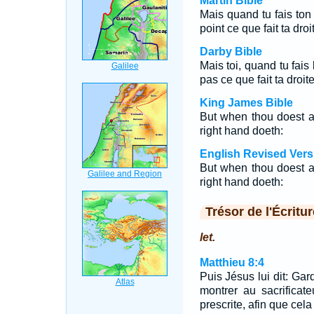
Martin Bible
Mais quand tu fais to
point ce que fait ta droi
Darby Bible
Mais toi, quand tu fai
pas ce que fait ta droite
King James Bible
But when thou doest al
right hand doeth:
English Revised Vers
But when thou doest al
right hand doeth:
Trésor de l'Écritur
let.
Matthieu 8:4
Puis Jésus lui dit: Gar
montrer au sacrificat
prescrite, afin que cel