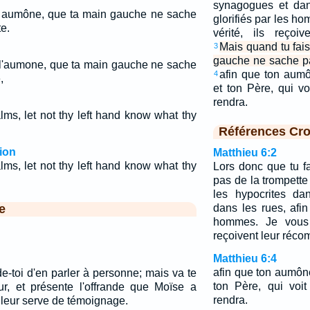
synagogues et dans
n aumône, que ta main gauche ne sache
glorifiés par les h
te.
vérité, ils reçoi
Mais quand tu fai
3
gauche ne sache pas
s l'aumone, que ta main gauche ne sache
afin que ton aumô
4
,
et ton Père, qui vo
rendra.
ms, let not thy left hand know what thy
Références Cro
ion
Matthieu 6:2
ms, let not thy left hand know what thy
Lors donc que tu f
pas de la trompette
les hypocrites da
e
dans les rues, afin 
hommes. Je vous l
reçoivent leur réc
Matthieu 6:4
afin que ton aumône
de-toi d'en parler à personne; mais va te
ton Père, qui voit
eur, et présente l'offrande que Moïse a
rendra.
a leur serve de témoignage.