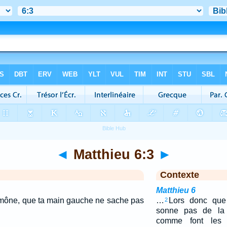
◄
Matthieu 6:3
►
Contexte
Matthieu 6
aumône, que ta main gauche ne sache pas
…
Lors donc que 
2
sonne pas de la t
comme font les 