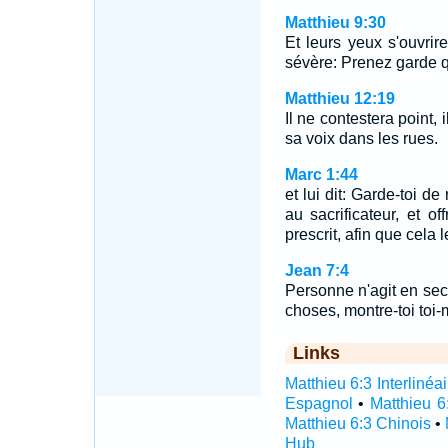
Matthieu 9:30
Et leurs yeux s'ouvrir
sévère: Prenez garde 
Matthieu 12:19
Il ne contestera point, 
sa voix dans les rues.
Marc 1:44
et lui dit: Garde-toi d
au sacrificateur, et o
prescrit, afin que cela
Jean 7:4
Personne n'agit en secre
choses, montre-toi to
Links
Matthieu 6:3 Interlinéai
Espagnol
•
Matthieu 6
Matthieu 6:3 Chinois
•
Hub