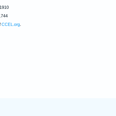
 1910
1744
f
CCEL.org
.