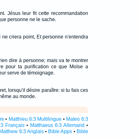
ent. Jésus leur fit cette recommandation
que personne ne le sache.
il ne criera point, Et personne n'entendra
e rien dire à personne; mais va te montrer
ffre pour ta purification ce que Moïse a
 leur serve de témoignage.
t, lorsqu'il désire paraître: si tu fais ces
i-même au monde.
re
•
Matthieu 6:3 Multilingue
•
Mateo 6:3
:3 Français
•
Matthaeus 6:3 Allemand
•
Matthew 6:3 Anglais
•
Bible Apps
•
Bible