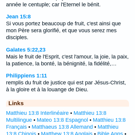
année le centuple; car l'Eternel le bénit.
Jean 15:8
Si vous portez beaucoup de fruit, c'est ainsi que
mon Père sera glorifié, et que vous serez mes
disciples.
Galates 5:22,23
Mais le fruit de l'Esprit, c'est l'amour, la joie, la paix,
la patience, la bonté, la bénignité, la fidélité,…
Philippiens 1:11
remplis du fruit de justice qui est par Jésus-Christ,
à la gloire et à la louange de Dieu.
Links
Matthieu 13:8 Interlinéaire
•
Matthieu 13:8
Multilingue
•
Mateo 13:8 Espagnol
•
Matthieu 13:8
Français
•
Matthaeus 13:8 Allemand
•
Matthieu
13:8 Chinois
•
Matthew 13:8 Anglais
•
Bible Apps
•