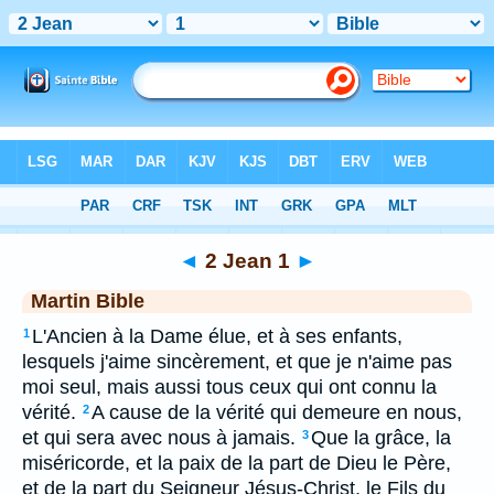
Bible
>
MAR
> 2 Jean 1
◄
2 Jean 1
►
Martin Bible
L'Ancien à la Dame élue, et à ses enfants,
1
lesquels j'aime sincèrement, et que je n'aime pas
moi seul, mais aussi tous ceux qui ont connu la
vérité.
A cause de la vérité qui demeure en nous,
2
et qui sera avec nous à jamais.
Que la grâce, la
3
miséricorde, et la paix de la part de Dieu le Père,
et de la part du Seigneur Jésus-Christ, le Fils du