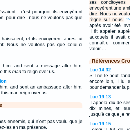
ses concitoyens l
envoyèrent une amb
ssaient : c'est pourquoi ils envoyèrent
dire: Nous ne vou
on, pour dire : nous ne voulons pas que
règne sur nous.
15
.
après avoir été inve
il fit appeler aupr
auxquels il avait 
haissaient; et ils envoyerent apres lui
connaître comment
t: Nous ne voulons pas que celui-ci
valoir.…
Références Cro
ed him, and sent a message after him,
Luc 14:32
e this
man
to reign over us.
S'il ne le peut, tan
ion
encore loin, il lu
d him, and sent an ambassage after him,
pour demander la p
 this man reign over us.
Luc 19:13
Il appela dix de se
e
dix mines, et leur
jusqu'à ce que je r
mes ennemis, qui n'ont pas voulu que je
Luc 19:15
uez-les en ma présence.
Lorsqu'il fut de r