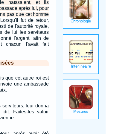
e haïssaient, et ils
assade après lui, pour
lons pas que cet homme
Lorsqu'il fut de retour,
sti de l'autorité royale,
ès de lui les serviteurs
donné l'argent, afin de
 chacun l'avait fait
isées
dis que cet autre roi est
i envoie une ambassade
aix.
s serviteurs, leur donna
 dit: Faites-les valoir
evienne.
etour, après avoir été