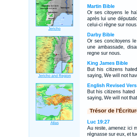
Martin Bible
Or ses citoyens le haï
après lui une députati
celui-ci règne sur nous
Darby Bible
Or ses concitoyens le 
une ambassade, disan
regne sur nous.
King James Bible
But his citizens hat
saying, We will not hav
English Revised Vers
But his citizens hate
saying, We will not that
Trésor de l'Écritur
Luc 19:27
Au reste, amenez ici 
régnasse sur eux, et t