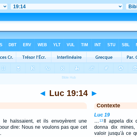
◄
Luc 19:14
►
Contexte
Luc 19
 le haïssaient, et ils envoyèrent une
…
Il appela dix 
13
pour dire: Nous ne voulons pas que cet
donna dix mines, e
.
valoir jusqu'à ce 