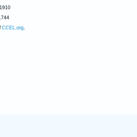
 1910
1744
f
CCEL.org
.