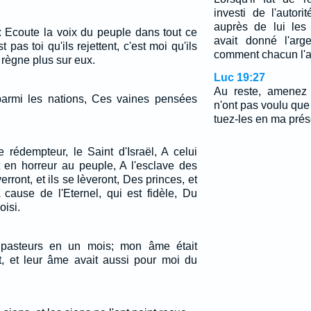
investi de l'autorit
auprès de lui les 
: Ecoute la voix du peuple dans tout ce
avait donné l'arg
st pas toi qu'ils rejettent, c'est moi qu'ils
comment chacun l'ava
e règne plus sur eux.
Luc 19:27
Au reste, amenez 
parmi les nations, Ces vaines pensées
n'ont pas voulu que
tuez-les en ma pré
le rédempteur, le Saint d'Israël, A celui
t en horreur au peuple, A l'esclave des
erront, et ils se lèveront, Des princes, et
A cause de l'Eternel, qui est fidèle, Du
oisi.
is pasteurs en un mois; mon âme était
et, et leur âme avait aussi pour moi du