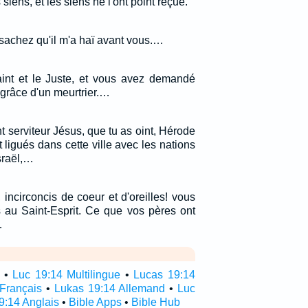
siens, et les siens ne l'ont point reçue.
 sachez qu'il m'a haï avant vous.…
int et le Juste, et vous avez demandé
 grâce d'un meurtrier.…
nt serviteur Jésus, que tu as oint, Hérode
 ligués dans cette ville avec les nations
sraël,…
ncirconcis de coeur et d'oreilles! vous
 au Saint-Esprit. Ce que vos pères ont
…
•
Luc 19:14 Multilingue
•
Lucas 19:14
Français
•
Lukas 19:14 Allemand
•
Luc
9:14 Anglais
•
Bible Apps
•
Bible Hub