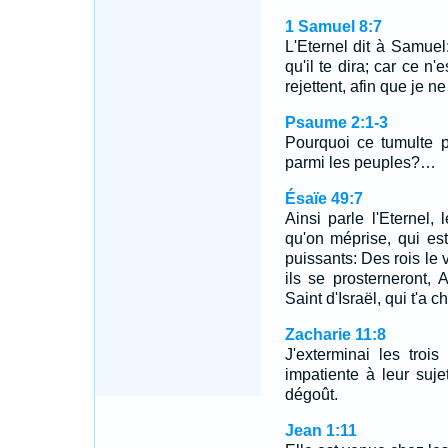
1 Samuel 8:7
L'Eternel dit à Samuel
qu'il te dira; car ce n'e
rejettent, afin que je n
Psaume 2:1-3
Pourquoi ce tumulte 
parmi les peuples?…
Ésaïe 49:7
Ainsi parle l'Eternel, 
qu'on méprise, qui es
puissants: Des rois le v
ils se prosterneront, 
Saint d'Israël, qui t'a ch
Zacharie 11:8
J'exterminai les tro
impatiente à leur suj
dégoût.
Jean 1:11