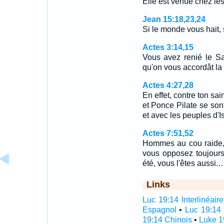
Elle est venue chez les 
Jean 15:18,23,24
Si le monde vous hait,
Actes 3:14,15
Vous avez renié le Sa
qu'on vous accordât la
Actes 4:27,28
En effet, contre ton sai
et Ponce Pilate se sont
et avec les peuples d'I
Actes 7:51,52
Hommes au cou raide, i
vous opposez toujours
été, vous l'êtes aussi.
Links
Luc 19:14 Interlinéaire
Espagnol
•
Luc 19:14 
19:14 Chinois
•
Luke 1