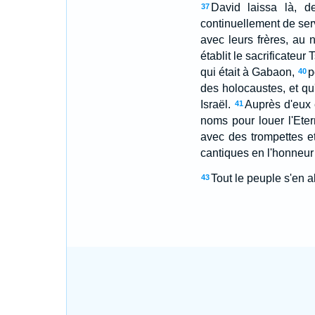
David laissa là, de
37
continuellement de serv
avec leurs frères, au
établit le sacrificateur
qui était à Gabaon,
p
40
des holocaustes, et qu'
Israël.
Auprès d'eux 
41
noms pour louer l'Eter
avec des trompettes et
cantiques en l'honneur 
Tout le peuple s'en 
43