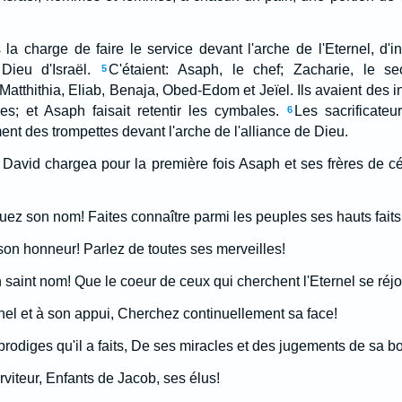
s la charge de faire le service devant l'arche de l'Eternel, d'
 Dieu d'Israël.
C'étaient: Asaph, le chef; Zacharie, le se
5
Matthithia, Eliab, Benaja, Obed-Edom et Jeïel. Ils avaient des 
s; et Asaph faisait retentir les cymbales.
Les sacrificateu
6
nt des trompettes devant l'arche de l'alliance de Dieu.
 David chargea pour la première fois Asaph et ses frères de c
quez son nom! Faites connaître parmi les peuples ses hauts faits
on honneur! Parlez de toutes ses merveilles!
 saint nom! Que le coeur de ceux qui cherchent l'Eternel se réjo
nel et à son appui, Cherchez continuellement sa face!
odiges qu'il a faits, De ses miracles et des jugements de sa b
rviteur, Enfants de Jacob, ses élus!