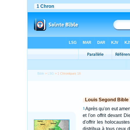
Bible
>
LSG
> 1 Chroniques 16
Louis Segond Bible
Après qu'on eut amené
1
et l'on offrit devant 
d'offrir les holocauste
distribua à tous ceux 