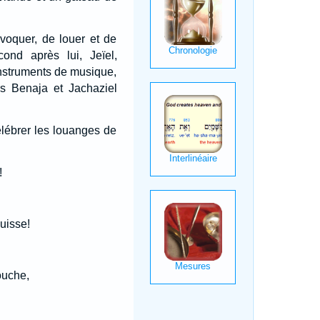
invoquer, de louer et de
cond après lui, Jeïel,
instruments de musique,
rs Benaja et Jachaziel
élébrer les louanges de
!
uisse!
ouche,