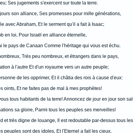
ieu; Ses jugements s'exercent sur toute la terre.
ours son alliance, Ses promesses pour mille générations,
itée avec Abraham, Et le serment qu'il a fait à Isaac;
ob en loi, Pour Israël en alliance éternelle,
ai le pays de Canaan Comme l'héritage qui vous est échu.
u nombreux, Très peu nombreux, et étrangers dans le pays,
 nation à l'autre Et d'un royaume vers un autre peuple;
ersonne de les opprimer, Et il châtia des rois à cause d'eux:
 oints, Et ne faites pas de mal à mes prophètes!
vous tous habitants de la terre! Annoncez de jour en jour son sal
ations sa gloire, Parmi tous les peuples ses merveilles!
nd et très digne de louange, Il est redoutable par-dessus tous les
 peuples sont des idoles, Et l'Eternel a fait les cieux.