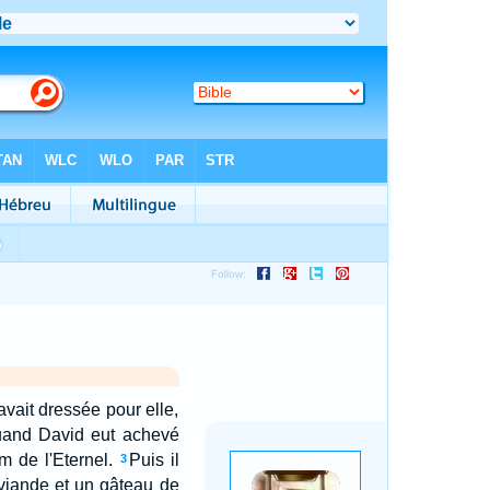
vait dressée pour elle,
and David eut achevé
m de l'Eternel.
Puis il
3
 viande et un gâteau de