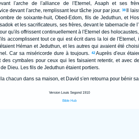
vant l'arche de l'alliance de l'Eternel, Asaph et ses frère
ice devant l'arche, remplissant leur tâche jour par jour.
Il la
38
 nombre de soixante-huit, Obed-Edom, fils de Jeduthun, et Ho
 Tsadok et les sacrificateurs, ses frères, devant le tabernacle de l'
our qu'ils offrissent continuellement à l'Eternel des holocaustes, m
ils accomplissent tout ce qui est écrit dans la loi de l'Eternel,
étaient Héman et Jeduthun, et les autres qui avaient été choisi
nel. Car sa miséricorde dure à toujours.
Auprès d'eux étai
42
 des cymbales pour ceux qui les faisaient retentir, et avec d
de Dieu. Les fils de Jeduthun étaient portiers.
alla chacun dans sa maison, et David s'en retourna pour bénir s
Version Louis Segond 1910
Bible Hub