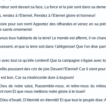
ndeur sont devant sa face, La force et la joie sont dans sa deme
 rendez à l'Eternel, Rendez à l'Eternel gloire et honneur!
loire pour son nom! Apportez des offrandes et venez en sa pr
de saints ornements!
vous tous habitants de la terre! Le monde est affermi, il ne chanc
uissent, et que la terre soit dans l'allégresse! Que l'on dise par
 avec tout ce qu'elle contient! Que la campagne s'égaie avec to
êts poussent des cris de joie Devant l'Eternel! Car il vient pour 
il est bon, Car sa miséricorde dure à toujours!
Dieu de notre salut, Rassemble-nous, et retire-nous du milieu
nt nom Et que nous mettions notre gloire à te louer!
e Dieu d'Israël, D'éternité en éternité! Et que tout le peuple dise: