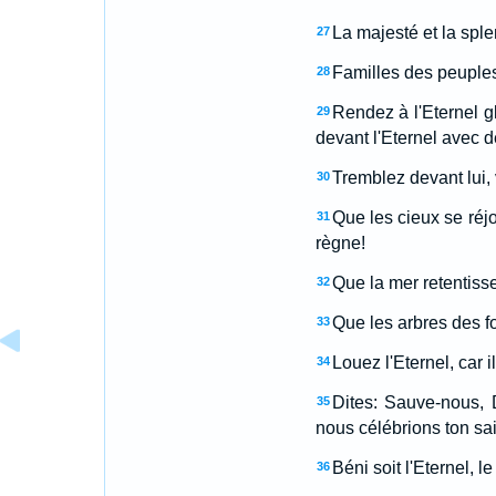
La majesté et la sple
27
Familles des peuples,
28
Rendez à l'Eternel g
29
devant l'Eternel avec 
Tremblez devant lui, 
30
Que les cieux se réjo
31
règne!
Que la mer retentisse
32
Que les arbres des for
33
Louez l'Eternel, car 
34
Dites: Sauve-nous, 
35
nous célébrions ton sai
Béni soit l'Eternel, l
36