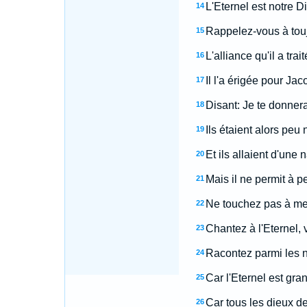
L'Eternel est notre D
14
Rappelez-vous à touj
15
L'alliance qu'il a tra
16
Il l'a érigée pour Jac
17
Disant: Je te donner
18
Ils étaient alors pe
19
Et ils allaient d'une
20
Mais il ne permit à p
21
Ne touchez pas à mes
22
Chantez à l'Eternel, 
23
Racontez parmi les n
24
Car l'Eternel est gra
25
Car tous les dieux des
26