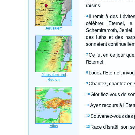
raisins.
Il remit à des Lévite
4
célébrer l'Eternel, le
Schemiramoth, Jehiel, 
des luths et des harpe
sonnaient continuelleme
Ce fut en ce jour que
7
l'Eternel.
Louez l'Eternel, invo
8
Chantez, chantez en s
9
Glorifiez-vous de son
10
Ayez recours à l'Eter
11
Souvenez-vous des pr
12
Race d'Israël, son se
13