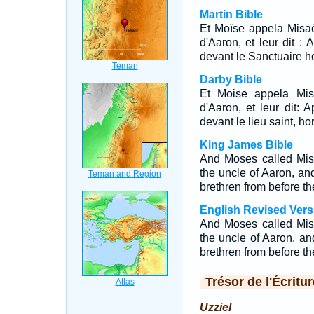
Martin Bible
Et Moïse appela Misaël
d'Aaron, et leur dit :
devant le Sanctuaire h
Darby Bible
Et Moise appela Mish
d'Aaron, et leur dit:
devant le lieu saint, h
King James Bible
And Moses called Mis
the uncle of Aaron, an
brethren from before th
English Revised Vers
And Moses called Mis
the uncle of Aaron, an
brethren from before th
Trésor de l'Écritur
Uzziel