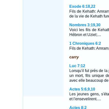
Exode 6:18,22
Fils de Kehath: Amram
de la vie de Kehath fur
Nombres 3:19,30
Voici les fils de Kehat
Hébron et Uziel;…
1 Chroniques 6:2
Fils de Kehath: Amram, 
carry
Luc 7:12
Lorsqu'il fut près de la 
un mort, fils unique de
avec elle beaucoup de g
Actes 5:6,9,10
Les jeunes gens, s'étan
et l'ensevelirent.…
Actes 8:2