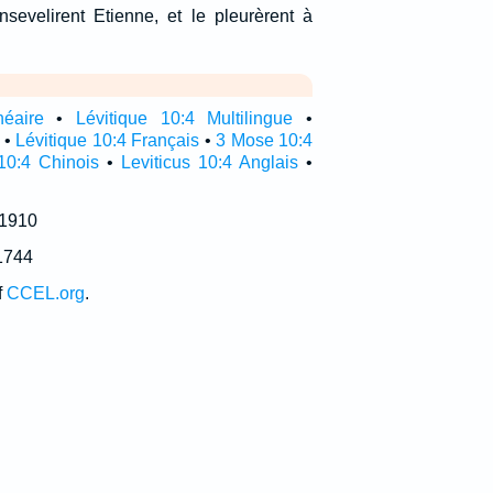
evelirent Etienne, et le pleurèrent à
néaire
•
Lévitique 10:4 Multilingue
•
•
Lévitique 10:4 Français
•
3 Mose 10:4
10:4 Chinois
•
Leviticus 10:4 Anglais
•
 1910
1744
f
CCEL.org
.