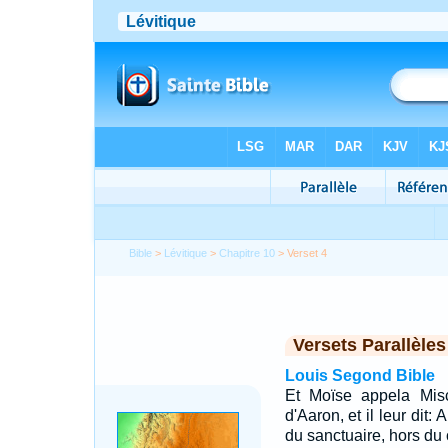
Bible
>
Lévitique
>
Chapitre 10
> Verset 4
Versets Parallèles
Louis Segond Bible
Et Moïse appela Misch
d'Aaron, et il leur dit
du sanctuaire, hors du