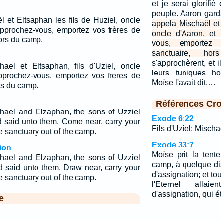
et je serai glorifi
peuple. Aaron gard
 et Eltsaphan les fils de Huziel, oncle
appela Mischaël et 
 Approchez-vous, emportez vos frères de
oncle d'Aaron, et 
ors du camp.
vous, emportez 
sanctuaire, h
s'approchèrent, et 
ael et Eltsaphan, fils d'Uziel, oncle
leurs tuniques 
 Approchez-vous, emportez vos freres de
Moïse l'avait dit.…
ors du camp.
Références Cro
hael and Elzaphan, the sons of Uzziel
Exode 6:22
d said unto them, Come near, carry your
Fils d'Uziel: Mischaë
e sanctuary out of the camp.
Exode 33:7
ion
Moïse prit la tent
hael and Elzaphan, the sons of Uzziel
camp, à quelque dis
d said unto them, Draw near, carry your
d'assignation; et to
e sanctuary out of the camp.
l'Eternel alla
d'assignation, qui é
e