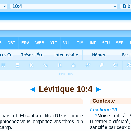
◄
Lévitique 10:4
►
Contexte
Lévitique 10
aël et Eltsaphan, fils d'Uziel, oncle
…
Moïse dit à 
3
: Approchez-vous, emportez vos frères loin
l'Eternel a déclaré, 
 camp.
sanctifié par ceux 