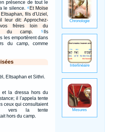
é en présence de tout le
a le silence.
Et Moïse
4
Eltsaphan, fils d'Uziel,
il leur dit: Approchez-
vos frères loin du
ors du camp.
Ils
5
ils les emportèrent dans
hors du camp, comme
isées
l, Eltsaphan et Sithri.
e et la dressa hors du
tance; il l'appela tente
us ceux qui consultaient
ient vers la tente
tait hors du camp.