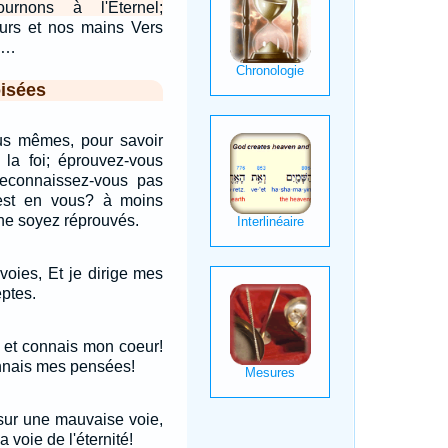
urnons à l'Eternel;
urs et nos mains Vers
l:…
isées
s mêmes, pour savoir
 la foi; éprouvez-vous
econnaissez-vous pas
est en vous? à moins
ne soyez réprouvés.
voies, Et je dirige mes
eptes.
 et connais mon coeur!
nnais mes pensées!
 sur une mauvaise voie,
 voie de l'éternité!