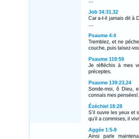
…
Job 34:31,32
Car a-t-il jamais dit à 
…
Psaume 4:4
Tremblez, et ne péche
couche, puis taisez-vo
Psaume 119:59
Je réfléchis à mes v
préceptes.
Psaume 139:23,24
Sonde-moi, ô Dieu, e
connais mes pensées
Ézéchiel 18:28
S'il ouvre les yeux et 
qu'il a commises, il viv
Aggée 1:5-9
Ainsi parle maintena