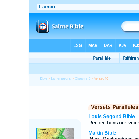
Bible
>
Lamentations
>
Chapitre 3
> Verset 40
Versets Parallèles
Louis Segond Bible
Recherchons nos voies 
Martin Bible