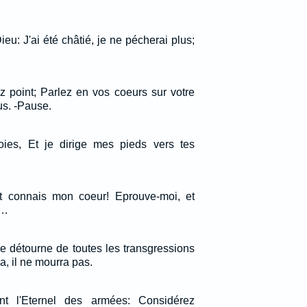
Dieu: J'ai été châtié, je ne pécherai plus;
z point; Parlez en vos coeurs sur votre
us. -Pause.
oies, Et je dirige mes pieds vers tes
t connais mon coeur! Eprouve-moi, et
!…
se détourne de toutes les transgressions
ra, il ne mourra pas.
nt l'Eternel des armées: Considérez