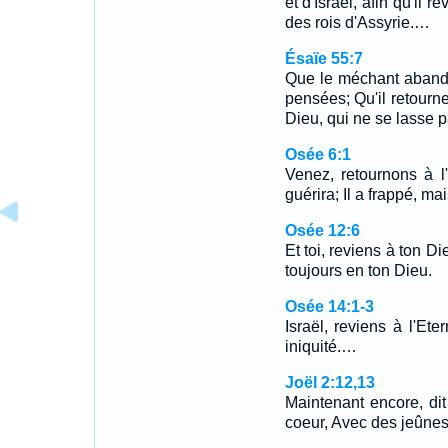
et d'Israël, afin qu'il
des rois d'Assyrie.…
Ésaïe 55:7
Que le méchant abando
pensées; Qu'il retourne 
Dieu, qui ne se lasse 
Osée 6:1
Venez, retournons à l'
guérira; Il a frappé, ma
Osée 12:6
Et toi, reviens à ton Di
toujours en ton Dieu.
Osée 14:1-3
Israël, reviens à l'Et
iniquité.…
Joël 2:12,13
Maintenant encore, dit
coeur, Avec des jeûnes