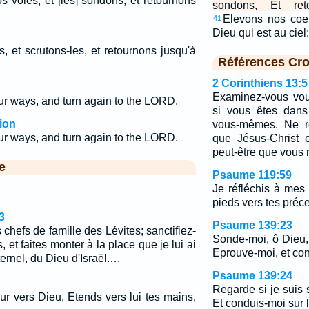
 voies, et [les] sondons, et retournons
sondons, Et reto
Elevons nos coe
41
Dieu qui est au cie
 et scrutons-les, et retournons jusqu'à
Références Cro
2 Corinthiens 13:5
Examinez-vous vou
our ways, and turn again to the LORD.
si vous êtes dans
ion
vous-mêmes. Ne r
our ways, and turn again to the LORD.
que Jésus-Christ 
peut-être que vous 
e
Psaume 119:59
Je réfléchis à mes 
pieds vers tes préc
3
Psaume 139:23
es chefs de famille des Lévites; sanctifiez-
Sonde-moi, ô Dieu,
, et faites monter à la place que je lui ai
Eprouve-moi, et co
ternel, du Dieu d'Israël.…
Psaume 139:24
Regarde si je suis
eur vers Dieu, Etends vers lui tes mains,
Et conduis-moi sur la