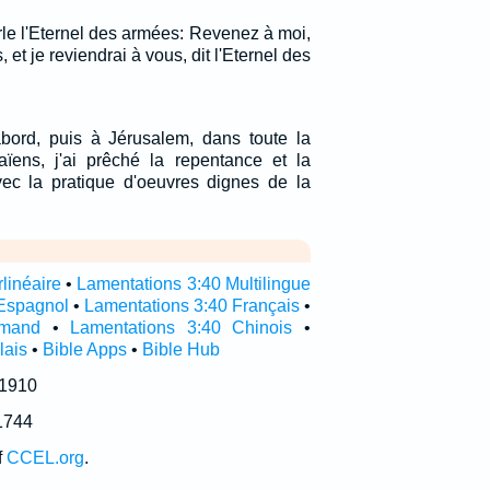
rle l'Eternel des armées: Revenez à moi,
, et je reviendrai à vous, dit l'Eternel des
ord, puis à Jérusalem, dans toute la
ïens, j'ai prêché la repentance et la
ec la pratique d'oeuvres dignes de la
linéaire
•
Lamentations 3:40 Multilingue
Espagnol
•
Lamentations 3:40 Français
•
emand
•
Lamentations 3:40 Chinois
•
lais
•
Bible Apps
•
Bible Hub
 1910
1744
f
CCEL.org
.