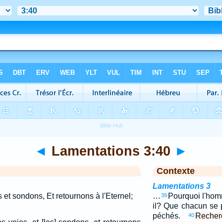
◄
Lamentations 3:40
►
Contexte
Lamentations 3
et sondons, Et retournons à l'Eternel;
…
Pourquoi l'homm
39
il? Que chacun se 
péchés.
Reche
40