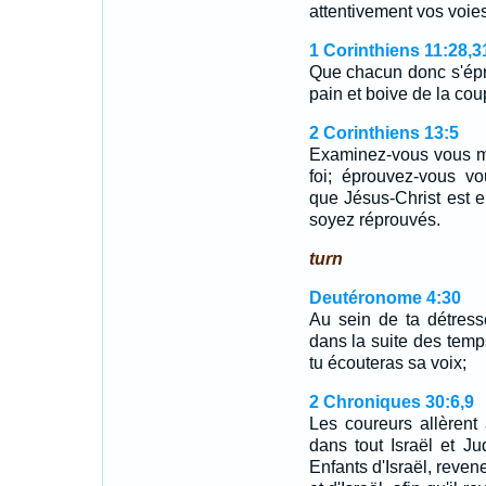
attentivement vos voi
1 Corinthiens 11:28,3
Que chacun donc s'épr
pain et boive de la co
2 Corinthiens 13:5
Examinez-vous vous mê
foi; éprouvez-vous v
que Jésus-Christ est 
soyez réprouvés.
turn
Deutéronome 4:30
Au sein de ta détresse
dans la suite des temps
tu écouteras sa voix;
2 Chroniques 30:6,9
Les coureurs allèrent 
dans tout Israël et Jud
Enfants d'Israël, reven