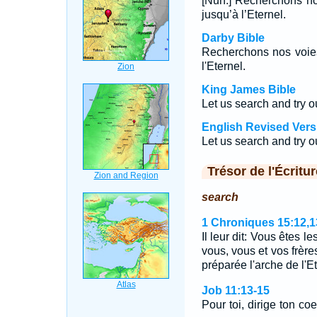
[Nun.] Recherchons nos
jusqu’à l’Eternel.
Darby Bible
Recherchons nos voies,
l'Eternel.
King James Bible
Let us search and try 
English Revised Vers
Let us search and try 
Trésor de l'Écritur
search
1 Chroniques 15:12,1
Il leur dit: Vous êtes l
vous, vous et vos frères
préparée l'arche de l'E
Job 11:13-15
Pour toi, dirige ton co