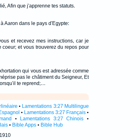
lié, Afin que j'apprenne tes statuts.
t à Aaron dans le pays d'Egypte:
ous et recevez mes instructions, car je
 coeur; et vous trouverez du repos pour
exhortation qui vous est adressée comme
e méprise pas le châtiment du Seigneur, Et
orsqu'il te reprend;…
linéaire
•
Lamentations 3:27 Multilingue
Espagnol
•
Lamentations 3:27 Français
•
emand
•
Lamentations 3:27 Chinois
•
lais
•
Bible Apps
•
Bible Hub
 1910