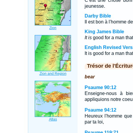
C’est une chose bonn
jeunesse.
Darby Bible
Il est bon à l'homme de
King James Bible
It is
good for a man that
English Revised Vers
It is good for a man tha
Trésor de l'Écritur
bear
Psaume 90:12
Enseigne-nous à bie
appliquions notre coeu
Psaume 94:12
Heureux l'homme que tu
par ta loi,
Psaume 119:71