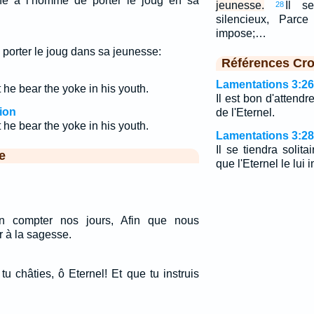
e à l’homme de porter le joug en sa
jeunesse.
Il se
28
silencieux, Parce
impose;…
 porter le joug dans sa jeunesse:
Références Cro
Lamentations 3:26
 he bear the yoke in his youth.
Il est bon d'attend
ion
de l'Eternel.
t he bear the yoke in his youth.
Lamentations 3:28
Il se tiendra solita
e
que l'Eternel le lui
n compter nos jours, Afin que nous
r à la sagesse.
 châties, ô Eternel! Et que tu instruis