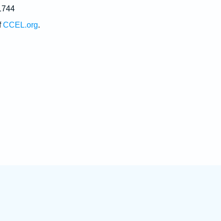
1744
f
CCEL.org
.