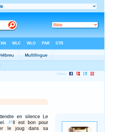
ttendre en silence Le
nel.
Il est bon pour
27
er le joug dans sa