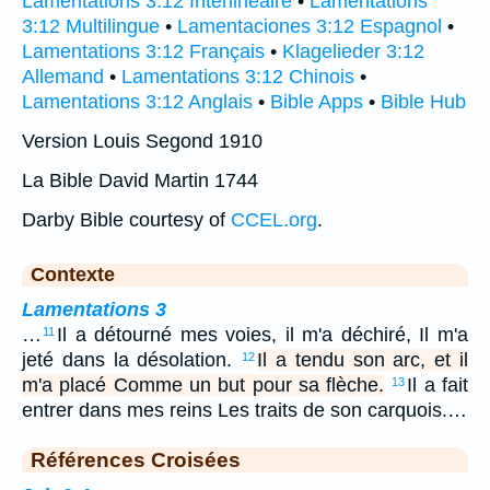
Lamentations 3:12 Interlinéaire
•
Lamentations
3:12 Multilingue
•
Lamentaciones 3:12 Espagnol
•
Lamentations 3:12 Français
•
Klagelieder 3:12
Allemand
•
Lamentations 3:12 Chinois
•
Lamentations 3:12 Anglais
•
Bible Apps
•
Bible Hub
Version Louis Segond 1910
La Bible David Martin 1744
Darby Bible courtesy of
CCEL.org
.
Contexte
Lamentations 3
…
Il a détourné mes voies, il m'a déchiré, Il m'a
11
jeté dans la désolation.
Il a tendu son arc, et il
12
m'a placé Comme un but pour sa flèche.
Il a fait
13
entrer dans mes reins Les traits de son carquois.…
Références Croisées