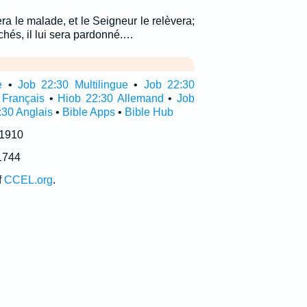
era le malade, et le Seigneur le relèvera;
chés, il lui sera pardonné.…
e
•
Job 22:30 Multilingue
•
Job 22:30
 Français
•
Hiob 22:30 Allemand
•
Job
:30 Anglais
•
Bible Apps
•
Bible Hub
 1910
1744
f
CCEL.org
.