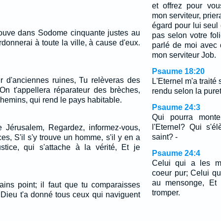
et offrez pour vo
mon serviteur, prier
égard pour lui seul 
e trouve dans Sodome cinquante justes au
pas selon votre fol
ardonnerai à toute la ville, à cause d'eux.
parlé de moi avec d
mon serviteur Job.
Psaume 18:20
ur d'anciennes ruines, Tu relèveras des
L'Eternel m'a traité 
On t'appellera réparateur des brèches,
rendu selon la pure
chemins, qui rend le pays habitable.
Psaume 24:3
Qui pourra mont
l'Eternel? Qui s'é
e Jérusalem, Regardez, informez-vous,
saint? -
s, S'il s'y trouve un homme, s'il y en a
stice, qui s'attache à la vérité, Et je
Psaume 24:4
Celui qui a les m
coeur pur; Celui q
au mensonge, Et 
rains point; il faut que tu comparaisses
tromper.
, Dieu t'a donné tous ceux qui naviguent