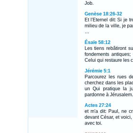
Job.
Genèse 18:26-32
Et l'Eternel dit: Si j
milieu de la ville, je p
…
Ésaïe 58:12
Les tiens rebâtiront s
fondements antiques; 
Celui qui restaure les 
Jérémie 5:1
Parcourez les rues d
cherchez dans les place
un Qui pratique la ju
pardonne à Jérusalem.
Actes 27:24
et m'a dit: Paul, ne c
devant César, et voici
avec toi.