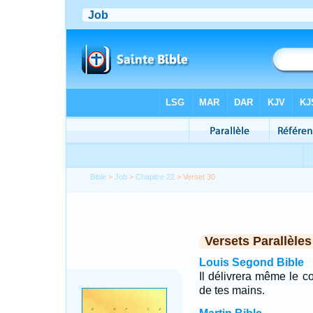
Bible
>
Job
>
Chapitre 22
> Verset 30
Versets Parallèles
Louis Segond Bible
Il délivrera même le c
de tes mains.