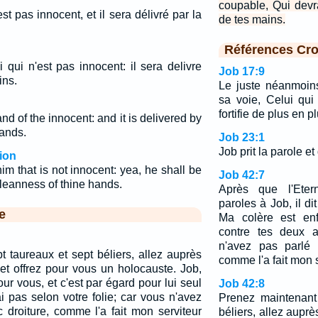
coupable, Qui devr
'est pas innocent, et il sera délivré par la
de tes mains.
Références Cro
 qui n'est pas innocent: il sera delivre
Job 17:9
ins.
Le juste néanmoin
sa voie, Celui qu
fortifie de plus en pl
and of the innocent: and it is delivered by
hands.
Job 23:1
Job prit la parole et 
ion
im that is not innocent: yea, he shall be
Job 42:7
cleanness of thine hands.
Après que l'Eter
paroles à Job, il d
e
Ma colère est enf
contre tes deux 
n'avez pas parlé 
 taureaux et sept béliers, allez auprès
comme l'a fait mon s
et offrez pour vous un holocauste. Job,
our vous, et c'est par égard pour lui seul
Job 42:8
i pas selon votre folie; car vous n'avez
Prenez maintenant
 droiture, comme l'a fait mon serviteur
béliers, allez aupr