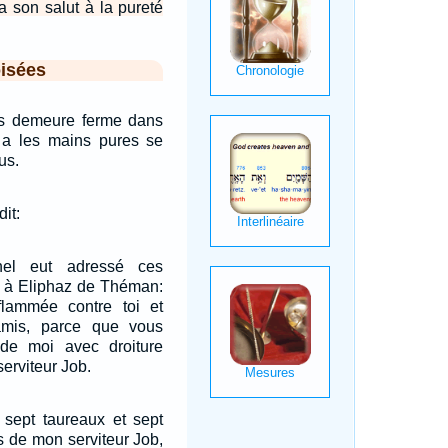
a son salut à la pureté
isées
s demeure ferme dans
i a les mains pures se
us.
dit:
nel eut adressé ces
it à Eliphaz de Théman:
lammée contre toi et
amis, parce que vous
de moi avec droiture
erviteur Job.
 sept taureaux et sept
ès de mon serviteur Job,