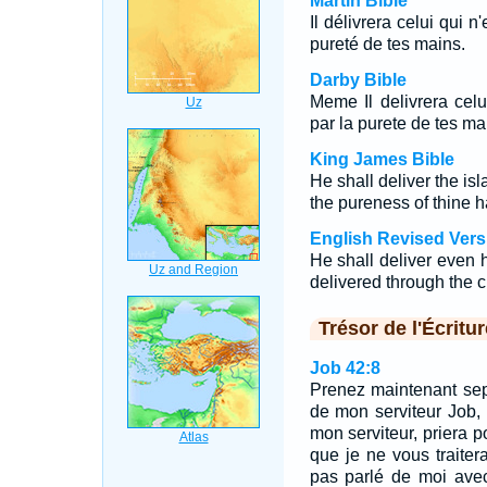
Martin Bible
Il délivrera celui qui n
pureté de tes mains.
Darby Bible
Meme Il delivrera celui
par la purete de tes ma
King James Bible
He shall deliver the isl
the pureness of thine 
English Revised Vers
He shall deliver even h
delivered through the 
Trésor de l'Écritur
Job 42:8
Prenez maintenant sept
de mon serviteur Job, 
mon serviteur, priera p
que je ne vous traitera
pas parlé de moi avec