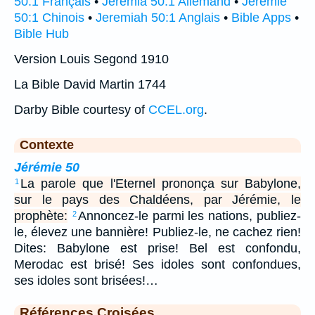
50:1 Français
•
Jeremia 50:1 Allemand
•
Jérémie
50:1 Chinois
•
Jeremiah 50:1 Anglais
•
Bible Apps
•
Bible Hub
Version Louis Segond 1910
La Bible David Martin 1744
Darby Bible courtesy of
CCEL.org
.
Contexte
Jérémie 50
La parole que l'Eternel prononça sur Babylone,
1
sur le pays des Chaldéens, par Jérémie, le
prophète:
Annoncez-le parmi les nations, publiez-
2
le, élevez une bannière! Publiez-le, ne cachez rien!
Dites: Babylone est prise! Bel est confondu,
Merodac est brisé! Ses idoles sont confondues,
ses idoles sont brisées!…
Références Croisées