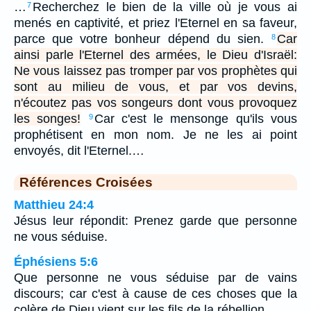
…
Recherchez le bien de la ville où je vous ai
7
menés en captivité, et priez l'Eternel en sa faveur,
parce que votre bonheur dépend du sien.
Car
8
ainsi parle l'Eternel des armées, le Dieu d'Israël:
Ne vous laissez pas tromper par vos prophètes qui
sont au milieu de vous, et par vos devins,
n'écoutez pas vos songeurs dont vous provoquez
les songes!
Car c'est le mensonge qu'ils vous
9
prophétisent en mon nom. Je ne les ai point
envoyés, dit l'Eternel.…
Références Croisées
Matthieu 24:4
Jésus leur répondit: Prenez garde que personne
ne vous séduise.
Éphésiens 5:6
Que personne ne vous séduise par de vains
discours; car c'est à cause de ces choses que la
colère de Dieu vient sur les fils de la rébellion.