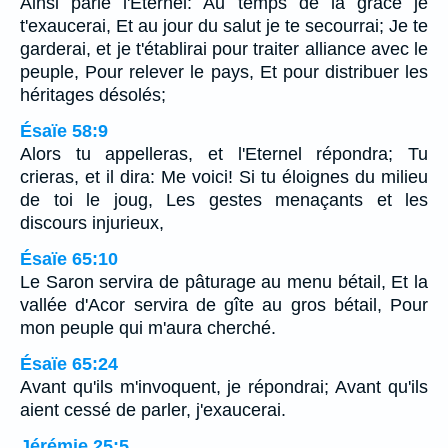
Ainsi parle l'Eternel: Au temps de la grâce je
t'exaucerai, Et au jour du salut je te secourrai; Je te
garderai, et je t'établirai pour traiter alliance avec le
peuple, Pour relever le pays, Et pour distribuer les
héritages désolés;
Ésaïe 58:9
Alors tu appelleras, et l'Eternel répondra; Tu
crieras, et il dira: Me voici! Si tu éloignes du milieu
de toi le joug, Les gestes menaçants et les
discours injurieux,
Ésaïe 65:10
Le Saron servira de pâturage au menu bétail, Et la
vallée d'Acor servira de gîte au gros bétail, Pour
mon peuple qui m'aura cherché.
Ésaïe 65:24
Avant qu'ils m'invoquent, je répondrai; Avant qu'ils
aient cessé de parler, j'exaucerai.
Jérémie 25:5