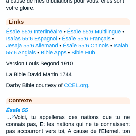
à cause de mes tribulations pour vous: elles sont
votre gloire.
Links
Ésaïe 55:6 Interlinéaire
•
Ésaïe 55:6 Multilingue
•
Isaías 55:6 Espagnol
•
Ésaïe 55:6 Français
•
Jesaja 55:6 Allemand
•
Ésaïe 55:6 Chinois
•
Isaiah
55:6 Anglais
•
Bible Apps
•
Bible Hub
Version Louis Segond 1910
La Bible David Martin 1744
Darby Bible courtesy of
CCEL.org
.
Contexte
Ésaïe 55
…
Voici, tu appelleras des nations que tu ne
5
connais pas, Et les nations qui ne te connaissent
pas accourront vers toi, A cause de l'Eternel, ton