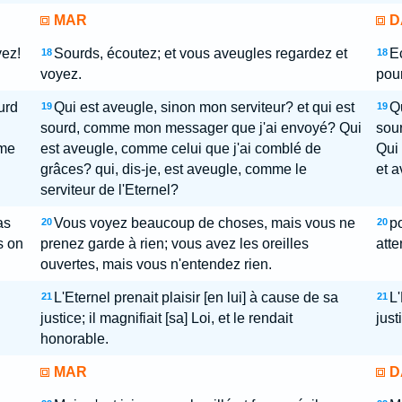
MAR
D
yez!
Sourds, écoutez; et vous aveugles regardez et
Ec
18
18
voyez.
pour
urd
Qui est aveugle, sinon mon serviteur? et qui est
Qu
19
19
sourd, comme mon messager que j'ai envoyé? Qui
sou
mme
est aveugle, comme celui que j'ai comblé de
Qui 
grâces? qui, dis-je, est aveugle, comme le
et a
serviteur de l'Eternel?
as
Vous voyez beaucoup de choses, mais vous ne
po
20
20
s on
prenez garde à rien; vous avez les oreilles
atte
ouvertes, mais vous n'entendez rien.
L'Eternel prenait plaisir [en lui] à cause de sa
L'
21
21
justice; il magnifiait [sa] Loi, et le rendait
just
honorable.
MAR
D