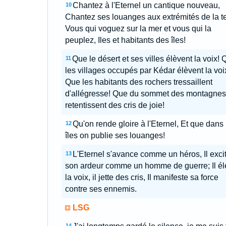
Chantez à l'Eternel un cantique nouveau,
10
Chantez ses louanges aux extrémités de la te
Vous qui voguez sur la mer et vous qui la
peuplez, Iles et habitants des îles!
Que le désert et ses villes élèvent la voix!
11
les villages occupés par Kédar élèvent la voi
Que les habitants des rochers tressaillent
d'allégresse! Que du sommet des montagnes
retentissent des cris de joie!
Qu'on rende gloire à l'Eternel, Et que dans 
12
îles on publie ses louanges!
L'Eternel s'avance comme un héros, Il exci
13
son ardeur comme un homme de guerre; Il él
la voix, il jette des cris, Il manifeste sa force
contre ses ennemis.
LSG
14