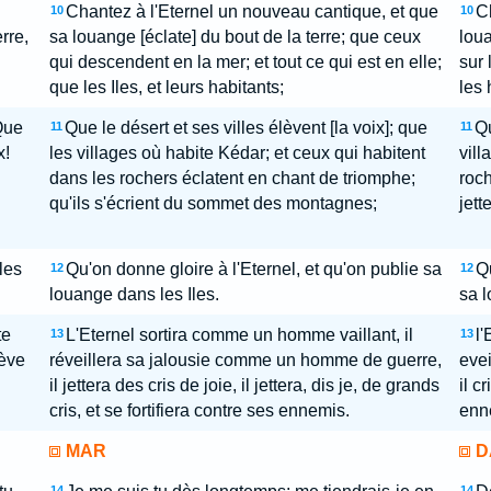
Chantez à l'Eternel un nouveau cantique, et que
C
10
10
rre,
sa louange [éclate] du bout de la terre; que ceux
loua
qui descendent en la mer; et tout ce qui est en elle;
sur 
que les Iles, et leurs habitants;
les 
 Que
Que le désert et ses villes élèvent [la voix]; que
Qu
11
11
x!
les villages où habite Kédar; et ceux qui habitent
vill
dans les rochers éclatent en chant de triomphe;
roc
qu'ils s'écrient du sommet des montagnes;
jett
les
Qu'on donne gloire à l'Eternel, et qu'on publie sa
Qu
12
12
louange dans les Iles.
sa l
te
L'Eternel sortira comme un homme vaillant, il
l'
13
13
ève
réveillera sa jalousie comme un homme de guerre,
eve
il jettera des cris de joie, il jettera, dis je, de grands
il c
cris, et se fortifiera contre ses ennemis.
enne
MAR
D
14
14