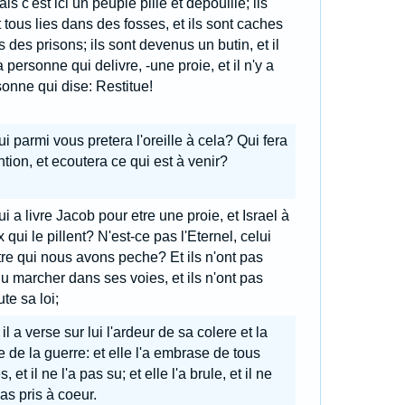
is c'est ici un peuple pille et depouille; ils
 tous lies dans des fosses, et ils sont caches
 des prisons; ils sont devenus un butin, et il
a personne qui delivre, -une proie, et il n'y a
onne qui dise: Restitue!
i parmi vous pretera l'oreille à cela? Qui fera
ntion, et ecoutera ce qui est à venir?
i a livre Jacob pour etre une proie, et Israel à
 qui le pillent? N'est-ce pas l'Eternel, celui
re qui nous avons peche? Et ils n'ont pas
u marcher dans ses voies, et ils n'ont pas
te sa loi;
 il a verse sur lui l'ardeur de sa colere et la
e de la guerre: et elle l'a embrase de tous
s, et il ne l'a pas su; et elle l'a brule, et il ne
pas pris à coeur.