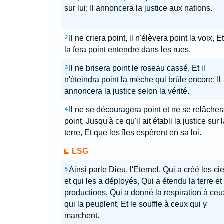
sur lui; Il annoncera la justice aux nations.
Il ne criera point, il n'élèvera point la voix, E
2
la fera point entendre dans les rues.
Il ne brisera point le roseau cassé, Et il
3
n'éteindra point la mèche qui brûle encore; Il
annoncera la justice selon la vérité.
Il ne se découragera point et ne se relâcher
4
point, Jusqu'à ce qu'il ait établi la justice sur 
terre, Et que les îles espèrent en sa loi.
LSG
Ainsi parle Dieu, l'Eternel, Qui a créé les ci
5
et qui les a déployés, Qui a étendu la terre et
productions, Qui a donné la respiration à ceu
qui la peuplent, Et le souffle à ceux qui y
marchent.