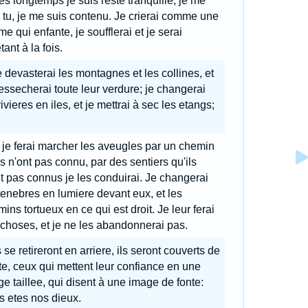
s longtemps je suis reste tranquille, je me
 tu, je me suis contenu. Je crierai comme une
e qui enfante, je soufflerai et je serai
tant à la fois.
 devasterai les montagnes et les collines, et
essecherai toute leur verdure; je changerai
rivieres en iles, et je mettrai à sec les etangs;
 je ferai marcher les aveugles par un chemin
ls n'ont pas connu, par des sentiers qu'ils
t pas connus je les conduirai. Je changerai
tenebres en lumiere devant eux, et les
ins tortueux en ce qui est droit. Je leur ferai
choses, et je ne les abandonnerai pas.
s se retireront en arriere, ils seront couverts de
e, ceux qui mettent leur confiance en une
e taillee, qui disent à une image de fonte:
 etes nos dieux.