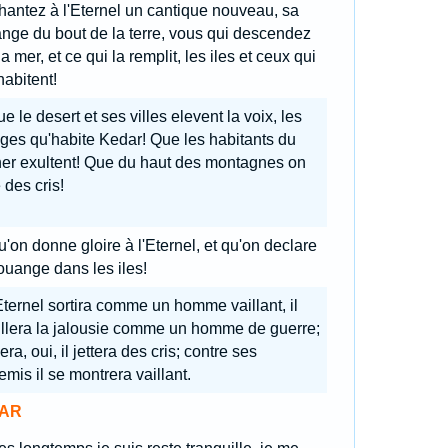
hantez à l'Eternel un cantique nouveau, sa
nge du bout de la terre, vous qui descendez
la mer, et ce qui la remplit, les iles et ceux qui
habitent!
e le desert et ses villes elevent la voix, les
ages qu'habite Kedar! Que les habitants du
her exultent! Que du haut des montagnes on
e des cris!
'on donne gloire à l'Eternel, et qu'on declare
ouange dans les iles!
Eternel sortira comme un homme vaillant, il
illera la jalousie comme un homme de guerre;
riera, oui, il jettera des cris; contre ses
mis il se montrera vaillant.
AR