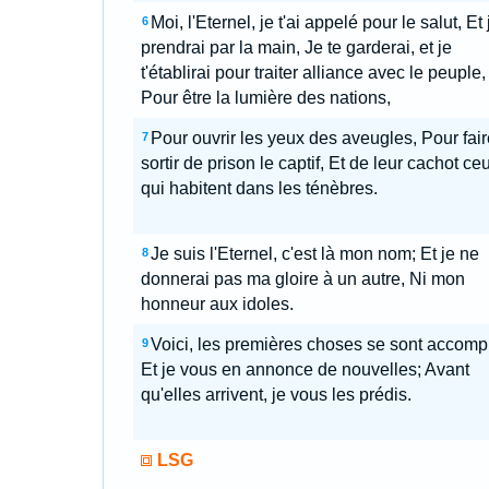
Moi, l'Eternel, je t'ai appelé pour le salut, Et 
6
prendrai par la main, Je te garderai, et je
t'établirai pour traiter alliance avec le peuple,
Pour être la lumière des nations,
Pour ouvrir les yeux des aveugles, Pour fair
7
sortir de prison le captif, Et de leur cachot ce
qui habitent dans les ténèbres.
Je suis l'Eternel, c'est là mon nom; Et je ne
8
donnerai pas ma gloire à un autre, Ni mon
honneur aux idoles.
Voici, les premières choses se sont accompl
9
Et je vous en annonce de nouvelles; Avant
qu'elles arrivent, je vous les prédis.
LSG