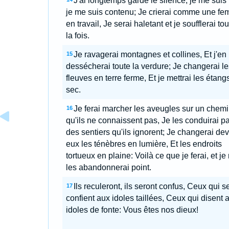
J'ai longtemps gardé le silence, je me suis 
je me suis contenu; Je crierai comme une f
en travail, Je serai haletant et je soufflerai tou
la fois.
Je ravagerai montagnes et collines, Et j'en
15
dessécherai toute la verdure; Je changerai le
fleuves en terre ferme, Et je mettrai les étang
sec.
Je ferai marcher les aveugles sur un chem
16
qu'ils ne connaissent pas, Je les conduirai pa
des sentiers qu'ils ignorent; Je changerai de
eux les ténèbres en lumière, Et les endroits
tortueux en plaine: Voilà ce que je ferai, et je
les abandonnerai point.
Ils reculeront, ils seront confus, Ceux qui s
17
confient aux idoles taillées, Ceux qui disent 
idoles de fonte: Vous êtes nos dieux!