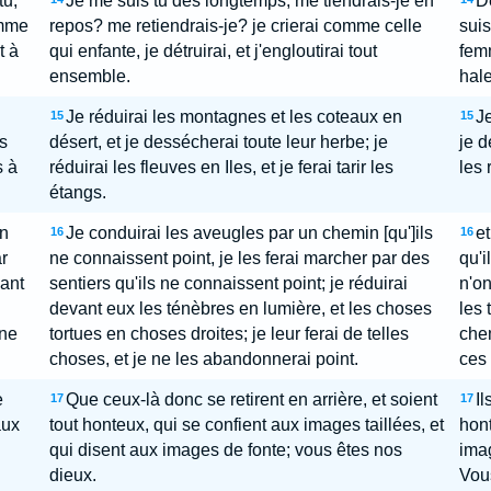
tu,
Je me suis tu dès longtemps; me tiendrais-je en
De
emme
repos? me retiendrais-je? je crierai comme celle
suis
t à
qui enfante, je détruirai, et j'engloutirai tout
femm
ensemble.
hale
Je réduirai les montagnes et les coteaux en
Je
15
15
s
désert, et je dessécherai toute leur herbe; je
je d
s à
réduirai les fleuves en Iles, et je ferai tarir les
les 
étangs.
in
Je conduirai les aveugles par un chemin [qu']ils
et
16
16
r
ne connaissent point, je les ferai marcher par des
qu'i
vant
sentiers qu'ils ne connaissent point; je réduirai
n'on
devant eux les ténèbres en lumière, et les choses
les 
 ne
tortues en choses droites; je leur ferai de telles
chem
choses, et je ne les abandonnerai point.
ces 
e
Que ceux-là donc se retirent en arrière, et soient
Il
17
17
aux
tout honteux, qui se confient aux images taillées, et
hont
qui disent aux images de fonte; vous êtes nos
imag
dieux.
Vous