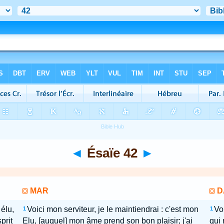
◄
Ésaïe 42
►
MAR
D
élu,
Voici mon serviteur, je le maintiendrai : c'est mon
Vo
1
1
prit
Elu, [auquel] mon âme prend son bon plaisir; j'ai
qui 