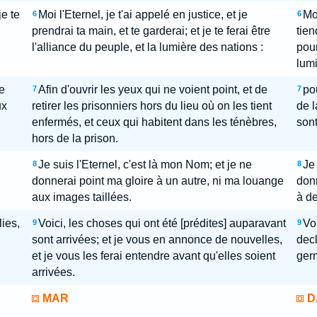
je te
Moi l'Eternel, je t'ai appelé en justice, et je
Moi
6
6
prendrai ta main, et te garderai; et je te ferai être
tien
l'alliance du peuple, et la lumière des nations :
pour
lumi
e
Afin d'ouvrir les yeux qui ne voient point, et de
pou
7
7
ux
retirer les prisonniers hors du lieu où on les tient
de l
enfermés, et ceux qui habitent dans les ténèbres,
sont
hors de la prison.
Je suis l'Eternel, c'est là mon Nom; et je ne
Je 
8
8
donnerai point ma gloire à un autre, ni ma louange
donn
aux images taillées.
à de
ies,
Voici, les choses qui ont été [prédites] auparavant
Voi
9
9
sont arrivées; et je vous en annonce de nouvelles,
decl
et je vous les ferai entendre avant qu'elles soient
germ
arrivées.
MAR
D