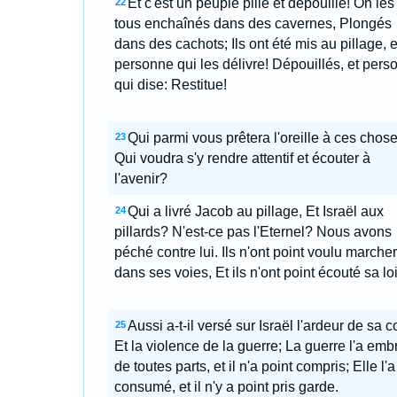
Et c'est un peuple pillé et dépouillé! On les
22
tous enchaînés dans des cavernes, Plongés
dans des cachots; Ils ont été mis au pillage, e
personne qui les délivre! Dépouillés, et pers
qui dise: Restitue!
Qui parmi vous prêtera l'oreille à ces chos
23
Qui voudra s'y rendre attentif et écouter à
l'avenir?
Qui a livré Jacob au pillage, Et Israël aux
24
pillards? N'est-ce pas l'Eternel? Nous avons
péché contre lui. Ils n'ont point voulu marcher
dans ses voies, Et ils n'ont point écouté sa loi
Aussi a-t-il versé sur Israël l'ardeur de sa c
25
Et la violence de la guerre; La guerre l'a emb
de toutes parts, et il n'a point compris; Elle l'a
consumé, et il n'y a point pris garde.