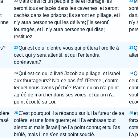
 a
Mais c'est ici un peuple pillé et fourragé; ils
Ma
22
22
seront tous enlacés dans les cavernes, et seront
sont
t
cachés dans les prisons; ils seront en pillage, et il
dans
onne
n'y aura personne qui les délivre; [ils seront]
n'y 
fourragés, et il n'y aura personne qui dise;
pers
restituez.
es?
Qui est celui d'entre vous qui prêtera l'oreille à
Qu
23
23
ceci, qui y sera attentif, et qui l'entendra
atte
dorénavant?
Qui est-ce qui a livré Jacob au pillage, et Israël
Qu
24
24
aux fourrageurs? N'a-ce pas été l'Eternel, contre
ceux
lequel nous avons péché? Parce qu'on n'a point
cont
.
agréé de marcher dans ses voies, et qu'on n'a
voul
point écouté sa Loi.
ecou
olère
C'est pourquoi il a répandu sur lui la fureur de sa
et
25
25
rasé
colère, et une forte guerre; et il l'a embrasé tout
forc
alentour, mais [Israël] ne l'a point connu; et tu l'as
cote
brûlé, mais il ne s'en est point soucié.
l'a 