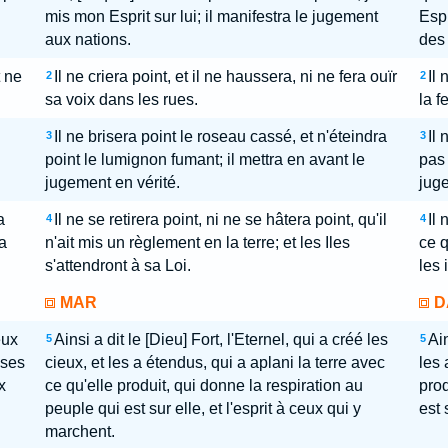
mis mon Esprit sur lui; il manifestra le jugement
Espr
aux nations.
des 
t ne
Il ne criera point, et il ne haussera, ni ne fera ouïr
Il 
2
2
sa voix dans les rues.
la f
Il ne brisera point le roseau cassé, et n'éteindra
Il 
3
3
point le lumignon fumant; il mettra en avant le
pas 
jugement en vérité.
juge
a
Il ne se retirera point, ni ne se hâtera point, qu'il
Il 
4
4
la
n'ait mis un règlement en la terre; et les Iles
ce q
s'attendront à sa Loi.
les 
MAR
D
eux
Ainsi a dit le [Dieu] Fort, l'Eternel, qui a créé les
Ain
5
5
 ses
cieux, et les a étendus, qui a aplani la terre avec
les 
x
ce qu'elle produit, qui donne la respiration au
prod
peuple qui est sur elle, et l'esprit à ceux qui y
est 
marchent.