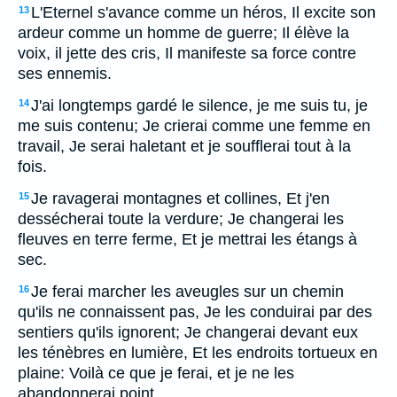
L'Eternel s'avance comme un héros, Il excite son
13
ardeur comme un homme de guerre; Il élève la
voix, il jette des cris, Il manifeste sa force contre
ses ennemis.
J'ai longtemps gardé le silence, je me suis tu, je
14
me suis contenu; Je crierai comme une femme en
travail, Je serai haletant et je soufflerai tout à la
fois.
Je ravagerai montagnes et collines, Et j'en
15
dessécherai toute la verdure; Je changerai les
fleuves en terre ferme, Et je mettrai les étangs à
sec.
Je ferai marcher les aveugles sur un chemin
16
qu'ils ne connaissent pas, Je les conduirai par des
sentiers qu'ils ignorent; Je changerai devant eux
les ténèbres en lumière, Et les endroits tortueux en
plaine: Voilà ce que je ferai, et je ne les
abandonnerai point.