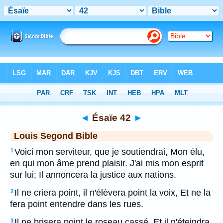
Bible
>
LSG
> Ésaïe 42
◄
Ésaïe 42
►
Louis Segond Bible
Voici mon serviteur, que je soutiendrai, Mon élu,
1
en qui mon âme prend plaisir. J'ai mis mon esprit
sur lui; Il annoncera la justice aux nations.
Il ne criera point, il n'élèvera point la voix, Et ne la
2
fera point entendre dans les rues.
Il ne brisera point le roseau cassé, Et il n'éteindra
3