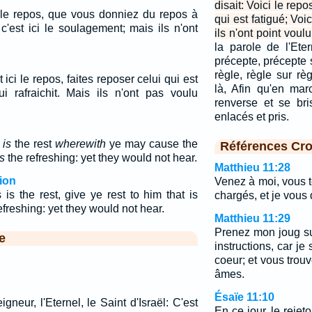
disait: Voici le rep
 ici le repos, que vous donniez du repos à
qui est fatigué; Voi
 c'est ici le soulagement; mais ils n'ont
ils n'ont point voul
la parole de l'Ete
précepte, précepte 
règle, règle sur rè
t ici le repos, faites reposer celui qui est
là, Afin qu'en mar
ui rafraichit. Mais ils n'ont pas voulu
renverse et se bris
enlacés et pris.
s
is
the rest
wherewith
ye may cause the
Références Cro
is
the refreshing: yet they would not hear.
Matthieu 11:28
ion
Venez à moi, vous t
is the rest, give ye rest to him that is
chargés, et je vous
efreshing: yet they would not hear.
Matthieu 11:29
Prenez mon joug s
e
instructions, car j
coeur; et vous trou
âmes.
Ésaïe 11:10
gneur, l'Eternel, le Saint d'Israël: C'est
En ce jour, le reje