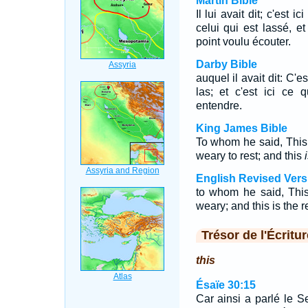
Martin Bible
Il lui avait dit; c'est
celui qui est lassé, et
point voulu écouter.
Darby Bible
auquel il avait dit: C'es
las; et c'est ici ce q
entendre.
King James Bible
To whom he said, Thi
weary to rest; and this
English Revised Vers
to whom he said, This 
weary; and this is the r
Trésor de l'Écritur
this
Ésaïe 30:15
Car ainsi a parlé le Sei