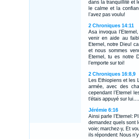
dans la tranquillité et
le calme et la confia
l'avez pas voulu!
2 Chroniques 14:11
Asa invoqua l'Eternel, 
venir en aide au faib
Eternel, notre Dieu! c
et nous sommes venus
Eternel, tu es notre
l'emporte sur toi!
2 Chroniques 16:8,9
Les Ethiopiens et les 
armée, avec des char
cependant l'Eternel le
t'étais appuyé sur lui.
Jérémie 6:16
Ainsi parle l'Eternel: 
demandez quels sont le
voie; marchez-y, Et vo
ils répondent: Nous n'