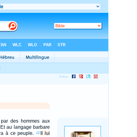
t par des hommes aux
s Et au langage barbare
era à ce peuple.
Il lui
12