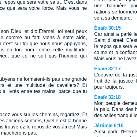
 le repos que sera votre salut, C'est dans
une bannière po
nce que sera votre force. Mais vous ne
nations se tourneron
sera sa demeure.
Ésaïe 30:15
son Dieu, et dit: Eternel, toi seul peux
Car ainsi a parlé le
le comme au fort: viens à notre aide,
Saint d'Israël: C'es
ar c'est sur toi que nous nous appuyons,
le repos que sera vo
 en ton nom contre cette multitude.
calme et la confian
 Dieu: que ce ne soit pas l'homme qui
Mais vous ne l'avez
Ésaïe 32:17
L'oeuvre de la just
Libyens ne formaient-ils pas une grande
fruit de la justice
s et une multitude de cavaliers? Et
pour toujours.
s a livrés entre tes mains, parce que tu
Ésaïe 32:18
…
Mon peuple demeur
la paix, Dans des 
Placez-vous sur les chemins, regardez, Et
des asiles tranquill
s anciens sentiers, Quelle est la bonne
Jérémie 6:16
us trouverez le repos de vos âmes! Mais
Ainsi parle l'Etern
y marcherons pas.