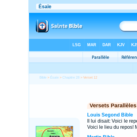
Bible
>
Ésaïe
>
Chapitre 28
> Verset 12
Versets Parallèles
Louis Segond Bible
Il lui disait: Voici le r
Voici le lieu du repos! 