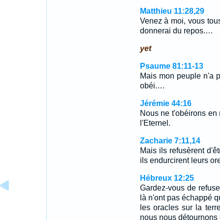
Matthieu 11:28,29
Venez à moi, vous tous 
donnerai du repos.…
yet
Psaume 81:11-13
Mais mon peuple n'a po
obéi.…
Jérémie 44:16
Nous ne t'obéirons en 
l'Eternel.
Zacharie 7:11,14
Mais ils refusèrent d'êtr
ils endurcirent leurs o
Hébreux 12:25
Gardez-vous de refuser 
là n'ont pas échappé qu
les oracles sur la te
nous nous détournons d