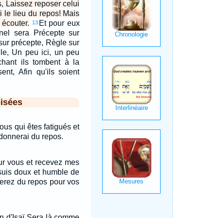
os, Laissez reposer celui
ci le lieu du repos! Mais
u écouter.
Et pour eux
13
rnel sera Précepte sur
sur précepte, Règle sur
gle, Un peu ici, un peu
chant ils tombent à la
ent, Afin qu'ils soient
isées
ous qui êtes fatigués et
 donnerai du repos.
ur vous et recevez mes
e suis doux et humble de
verez du repos pour vos
ton d'Isaï Sera là comme