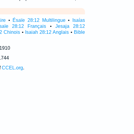
ire
•
Ésaïe 28:12 Multilingue
•
Isaías
saïe 28:12 Français
•
Jesaja 28:12
2 Chinois
•
Isaiah 28:12 Anglais
•
Bible
 1910
1744
f
CCEL.org
.