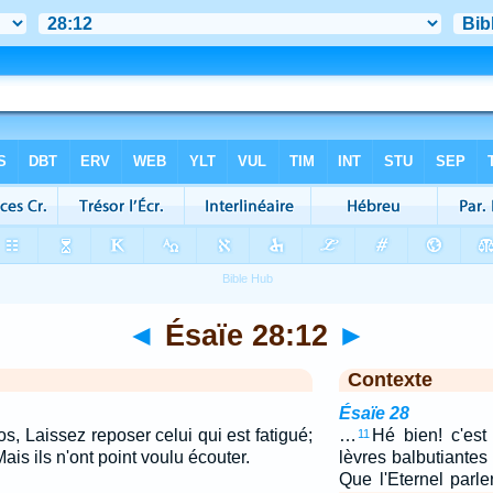
◄
Ésaïe 28:12
►
Contexte
Ésaïe 28
epos, Laissez reposer celui qui est fatigué;
…
Hé bien! c'es
11
Mais ils n'ont point voulu écouter.
lèvres balbutiante
Que l'Eternel parl