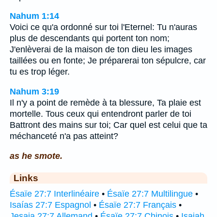
Nahum 1:14
Voici ce qu'a ordonné sur toi l'Eternel: Tu n'auras
plus de descendants qui portent ton nom;
J'enlèverai de la maison de ton dieu les images
taillées ou en fonte; Je préparerai ton sépulcre, car
tu es trop léger.
Nahum 3:19
Il n'y a point de remède à ta blessure, Ta plaie est
mortelle. Tous ceux qui entendront parler de toi
Battront des mains sur toi; Car quel est celui que ta
méchanceté n'a pas atteint?
as he smote.
Links
Ésaïe 27:7 Interlinéaire
•
Ésaïe 27:7 Multilingue
•
Isaías 27:7 Espagnol
•
Ésaïe 27:7 Français
•
Jesaja 27:7 Allemand
•
Ésaïe 27:7 Chinois
•
Isaiah