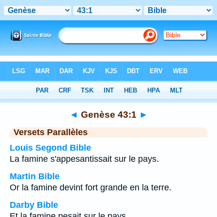
Bible
>
Genèse
>
Chapitre 43
> Verset 1
◄
Genèse 43:1
►
Versets Parallèles
Louis Segond Bible
La famine s'appesantissait sur le pays.
Martin Bible
Or la famine devint fort grande en la terre.
Darby Bible
Et la famine pesait sur le pays.