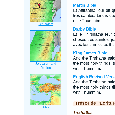
Martin Bible
Et Attirsatha leur dit
très-saintes, tandis qu
et le Thummim.
Darby Bible
Et le Thirshatha leur 
choses tres-saintes, ju
avec les urim et les t
King James Bible
And the Tirshatha said
the most holy things, t
with Thummim.
English Revised Vers
And the Tirshatha said
the most holy things ti
with Thummim.
Trésor de l'Écritur
Tirshatha.