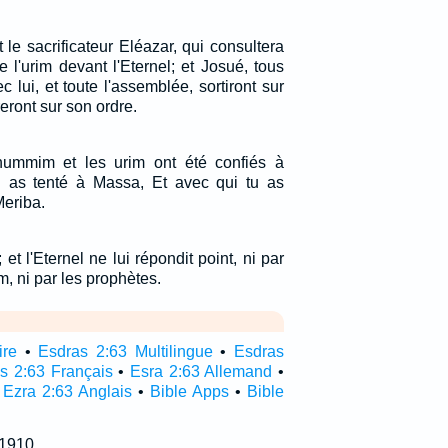
 le sacrificateur Eléazar, qui consultera
 l'urim devant l'Eternel; et Josué, tous
c lui, et toute l'assemblée, sortiront sur
reront sur son ordre.
thummim et les urim ont été confiés à
u as tenté à Massa, Et avec qui tu as
eriba.
 et l'Eternel ne lui répondit point, ni par
m, ni par les prophètes.
ire
•
Esdras 2:63 Multilingue
•
Esdras
s 2:63 Français
•
Esra 2:63 Allemand
•
•
Ezra 2:63 Anglais
•
Bible Apps
•
Bible
 1910