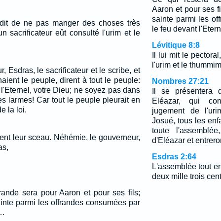
Aaron et pour ses fi
sainte parmi les o
 dit de ne pas manger des choses très
le feu devant l'Etern
n sacrificateur eût consulté l'urim et le
Lévitique 8:8
Il lui mit le pectoral
l'urim et le thummim
 Esdras, le sacrificateur et le scribe, et
aient le peuple, dirent à tout le peuple:
Nombres 27:21
l'Eternel, votre Dieu; ne soyez pas dans
Il se présentera d
es larmes! Car tout le peuple pleurait en
Eléazar, qui con
 la loi.
jugement de l'uri
Josué, tous les enfa
toute l'assemblée,
ent leur sceau. Néhémie, le gouverneur,
d'Eléazar et entrero
as,
Esdras 2:64
L'assemblée tout en
deux mille trois ce
frande sera pour Aaron et pour ses fils;
ainte parmi les offrandes consumées par
.…