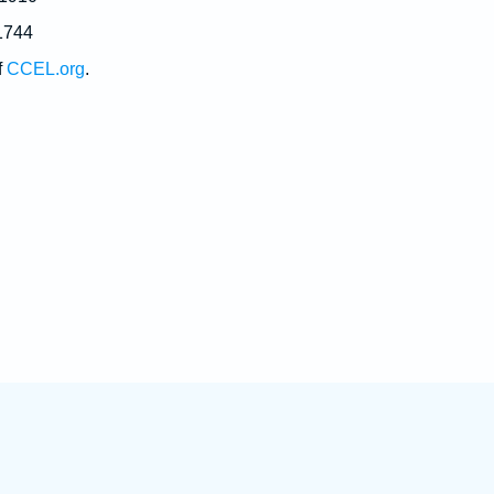
1744
f
CCEL.org
.