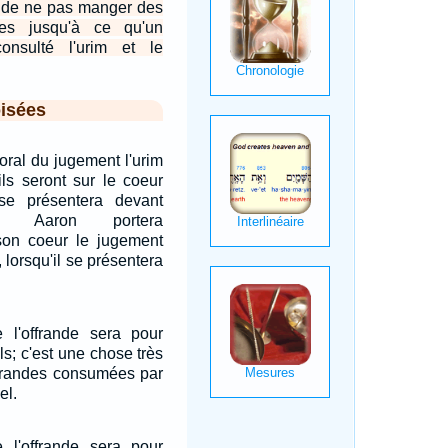
t de ne pas manger des
tes jusqu'à ce qu'un
 consulté l'urim et le
isées
oral du jugement l'urim
ils seront sur le coeur
l se présentera devant
si, Aaron portera
on coeur le jugement
, lorsqu'il se présentera
 l'offrande sera pour
ls; c'est une chose très
ffrandes consumées par
el.
 l'offrande sera pour