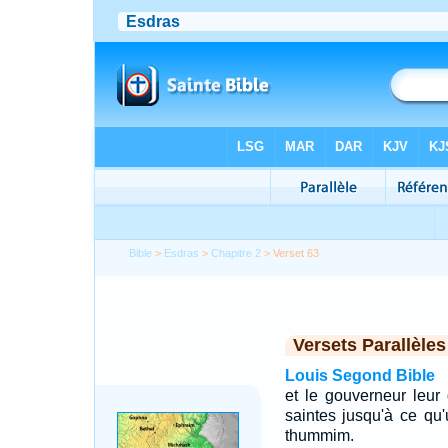
Bible
>
Esdras
>
Chapitre 2
> Verset 63
Versets Parallèles
Louis Segond Bible
et le gouverneur leur
saintes jusqu'à ce qu'u
thummim.