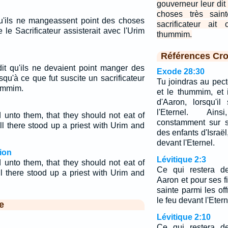
gouverneur leur di
choses très sain
 qu'ils ne mangeassent point des choses
sacrificateur ait
e le Sacrificateur assisterait avec l'Urim
thummim.
Références Cro
dit qu'ils ne devaient point manger des
Exode 28:30
squ'à ce que fut suscite un sacrificateur
Tu joindras au pect
hummim.
et le thummim, et 
d'Aaron, lorsqu'i
l'Eternel. Ain
 unto them, that they should not eat of
constamment sur s
ill there stood up a priest with Urim and
des enfants d'Israël
devant l'Eternel.
ion
Lévitique 2:3
 unto them, that they should not eat of
Ce qui restera de
ll there stood up a priest with Urim and
Aaron et pour ses fi
sainte parmi les o
le feu devant l'Etern
e
Lévitique 2:10
Ce qui restera de