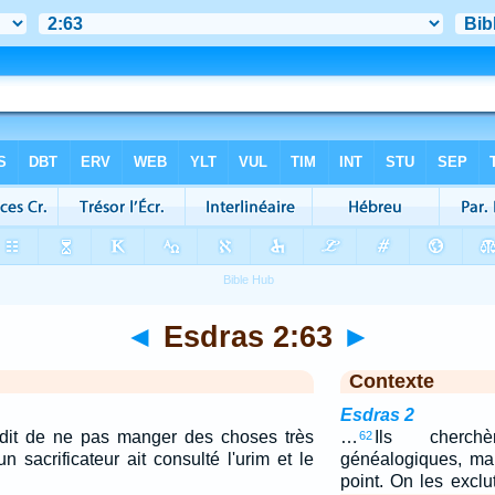
◄
Esdras 2:63
►
Contexte
Esdras 2
 dit de ne pas manger des choses très
…
Ils cherchè
62
n sacrificateur ait consulté l'urim et le
généalogiques, mai
point. On les excl