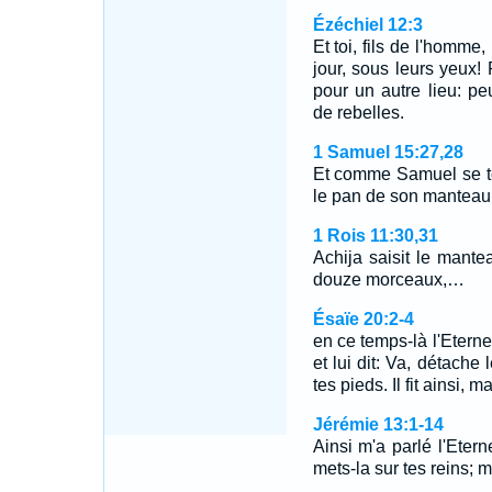
Ézéchiel 12:3
Et toi, fils de l'homme
jour, sous leurs yeux! 
pour un autre lieu: peu
de rebelles.
1 Samuel 15:27,28
Et comme Samuel se tour
le pan de son manteau
1 Rois 11:30,31
Achija saisit le mantea
douze morceaux,…
Ésaïe 20:2-4
en ce temps-là l'Eterne
et lui dit: Va, détache 
tes pieds. Il fit ainsi
Jérémie 13:1-14
Ainsi m'a parlé l'Etern
mets-la sur tes reins; 