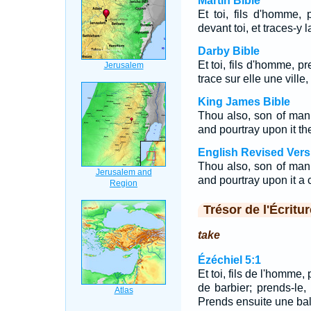
Martin Bible
Et toi, fils d'homme, 
devant toi, et traces-y 
Darby Bible
Et toi, fils d'homme, p
trace sur elle une ville
King James Bible
Thou also, son of man, 
and pourtray upon it the
English Revised Vers
Thou also, son of man, 
and pourtray upon it a 
Trésor de l'Écritur
take
Ézéchiel 5:1
Et toi, fils de l'homme,
de barbier; prends-le, 
Prends ensuite une bal