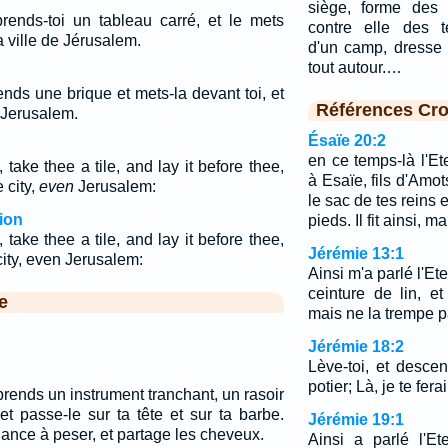
siège, forme des 
prends-toi un tableau carré, et le mets
contre elle des t
la ville de Jérusalem.
d'un camp, dresse 
tout autour.…
rends une brique et mets-la devant toi, et
Références Cro
, Jerusalem.
Ésaïe 20:2
en ce temps-là l'Et
take thee a tile, and lay it before thee,
à Esaïe, fils d'Amots
 city,
even
Jerusalem:
le sac de tes reins e
ion
pieds. Il fit ainsi,
take thee a tile, and lay it before thee,
Jérémie 13:1
city, even Jerusalem:
Ainsi m'a parlé l'Et
ceinture de lin, et
e
mais ne la trempe p
Jérémie 18:2
Lève-toi, et desc
potier; Là, je te fe
 prends un instrument tranchant, un rasoir
et passe-le sur ta tête et sur ta barbe.
Jérémie 19:1
ance à peser, et partage les cheveux.
Ainsi a parlé l'Et