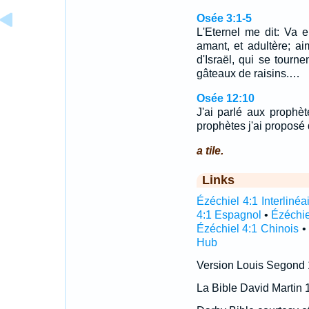
Osée 3:1-5
L'Eternel me dit: Va
amant, et adultère; a
d'Israël, qui se tourne
gâteaux de raisins.…
Osée 12:10
J'ai parlé aux prophète
prophètes j'ai proposé
a tile.
Links
Ézéchiel 4:1 Interlinéa
4:1 Espagnol
•
Ézéchie
Ézéchiel 4:1 Chinois
Hub
Version Louis Segond
La Bible David Martin 