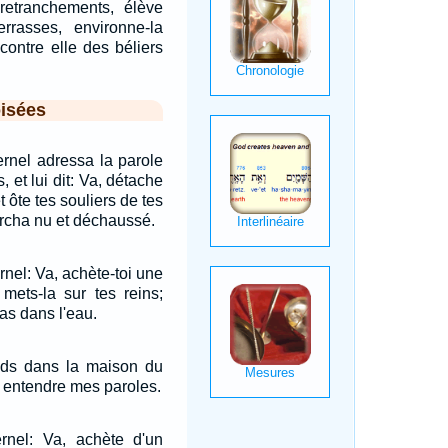
retranchements, élève
errasses, environne-la
contre elle des béliers
isées
ernel adressa la parole
, et lui dit: Va, détache
t ôte tes souliers de tes
 marcha nu et déchaussé.
ernel: Va, achète-toi une
 mets-la sur tes reins;
as dans l'eau.
ends dans la maison du
rai entendre mes paroles.
ernel: Va, achète d'un