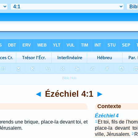
◄
Ézéchiel 4:1
►
Contexte
Ézéchiel 4
 prends une brique, place-la devant toi, et
Et toi, fils de l'h
1
 Jérusalem.
place-la devant to
ville, Jérusalem.
R
2