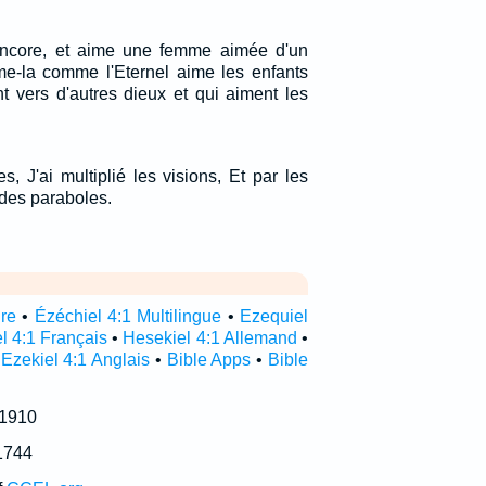
 encore, et aime une femme aimée d'un
ime-la comme l'Eternel aime les enfants
nt vers d'autres dieux et qui aiment les
s, J'ai multiplié les visions, Et par les
 des paraboles.
ire
•
Ézéchiel 4:1 Multilingue
•
Ezequiel
l 4:1 Français
•
Hesekiel 4:1 Allemand
•
•
Ezekiel 4:1 Anglais
•
Bible Apps
•
Bible
 1910
1744