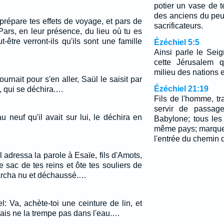
potier un vase de t
des anciens du peu
, prépare tes effets de voyage, et pars de
sacrificateurs.
Pars, en leur présence, du lieu où tu es
t-être verront-ils qu'ils sont une famille
Ézéchiel 5:5
Ainsi parle le Seign
cette Jérusalem q
milieu des nations e
nait pour s'en aller, Saül le saisit par
Ézéchiel 21:19
, qui se déchira.…
Fils de l'homme, t
servir de passag
u neuf qu'il avait sur lui, le déchira en
Babylone; tous les
même pays; marque
l'entrée du chemin q
l adressa la parole à Esaïe, fils d'Amots,
le sac de tes reins et ôte tes souliers de
, marcha nu et déchaussé.…
el: Va, achète-toi une ceinture de lin, et
mais ne la trempe pas dans l'eau.…