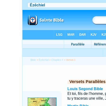
Bible
>
Ézéchiel
>
Chapitre 4
> Verset 1
Versets Parallèles
Louis Segond Bible
Et toi, fils de l'homme,
tu y traceras une ville,