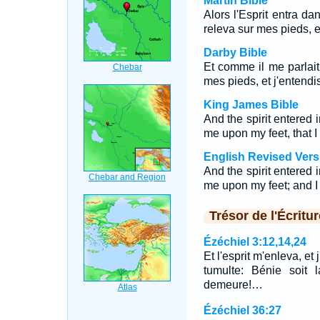
Martin Bible
Alors l'Esprit entra da
releva sur mes pieds, et
Darby Bible
Et comme il me parlait, 
mes pieds, et j'entendis
King James Bible
And the spirit entered
me upon my feet, that I
English Revised Vers
And the spirit entered
me upon my feet; and I
Trésor de l'Écritur
Ézéchiel 3:12,14,24
Et l'esprit m'enleva, et
tumulte: Bénie soit 
demeure!…
Ézéchiel 36:27