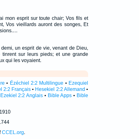
i mon esprit sur toute chair; Vos fils et
nt, Vos vieillards auront des songes, Et
isions.…
t demi, un esprit de vie, venant de Dieu,
e tinrent sur leurs pieds; et une grande
x qui les voyaient.
ire
•
Ézéchiel 2:2 Multilingue
•
Ezequiel
l 2:2 Français
•
Hesekiel 2:2 Allemand
•
•
Ezekiel 2:2 Anglais
•
Bible Apps
•
Bible
 1910
1744
f
CCEL.org
.