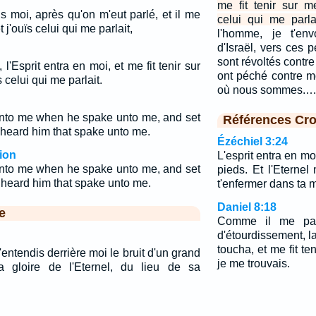
me fit tenir sur m
ns moi, après qu'on m'eut parlé, et il me
celui qui me parlai
 j'ouïs celui qui me parlait,
l'homme, je t'env
d'Israël, vers ces 
sont révoltés contre
l'Esprit entra en moi, et me fit tenir sur
ont péché contre m
 celui qui me parlait.
où nous sommes.
 into me when he spake unto me, and set
Références Cro
 heard him that spake unto me.
Ézéchiel 3:24
ion
L'esprit entra en moi
 into me when he spake unto me, and set
pieds. Et l'Eternel
 heard him that spake unto me.
t'enfermer dans ta 
Daniel 8:18
e
Comme il me parla
d'étourdissement, la
toucha, et me fit te
 j'entendis derrière moi le bruit d'un grand
je me trouvais.
la gloire de l'Eternel, du lieu de sa