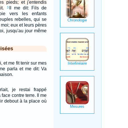
es pieds; et j'entendis
t.
Il me dit: Fils de
3
oie vers les enfants
peuples rebelles, qui se
 moi; eux et leurs pères
oi, jusqu'au jour même
…
isées
, et me fit tenir sur mes
 me parla et me dit: Va
maison.
it, je restai frappé
 face contre terre. Il me
nir debout à la place où