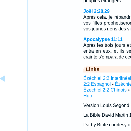
peuples étrangers.
Joël 2:28,29
Après cela, je répandra
vos filles prophétisero
vos jeunes gens des v
Apocalypse 11:11
Après les trois jours e
entra en eux, et ils s
crainte s'empara de ceu
Links
Ézéchiel 2:2 Interlinéa
2:2 Espagnol
•
Ézéchie
Ézéchiel 2:2 Chinois
Hub
Version Louis Segond
La Bible David Martin 
Darby Bible courtesy o