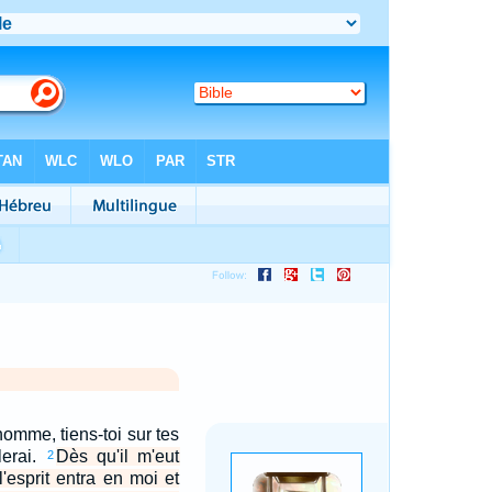
'homme, tiens-toi sur tes
lerai.
Dès qu'il m'eut
2
'esprit entra en moi et