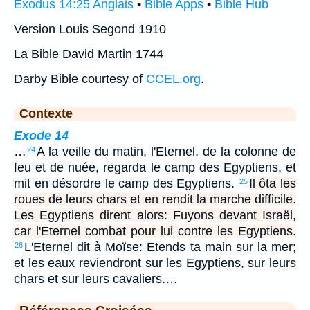
Exodus 14:25 Anglais
•
Bible Apps
•
Bible Hub
Version Louis Segond 1910
La Bible David Martin 1744
Darby Bible courtesy of
CCEL.org
.
Contexte
Exode 14
…
A la veille du matin, l'Eternel, de la colonne de
24
feu et de nuée, regarda le camp des Egyptiens, et
mit en désordre le camp des Egyptiens.
Il ôta les
25
roues de leurs chars et en rendit la marche difficile.
Les Egyptiens dirent alors: Fuyons devant Israël,
car l'Eternel combat pour lui contre les Egyptiens.
L'Eternel dit à Moïse: Etends ta main sur la mer;
26
et les eaux reviendront sur les Egyptiens, sur leurs
chars et sur leurs cavaliers.…
Références Croisées