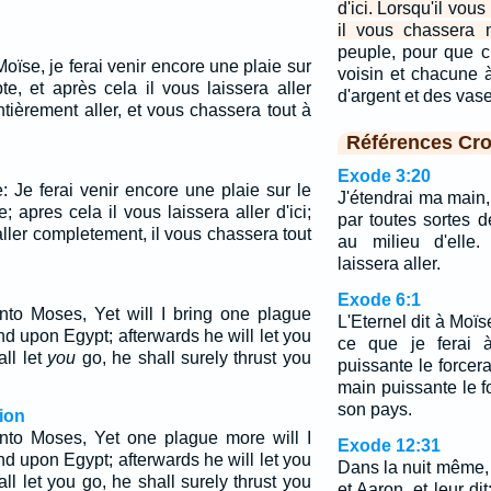
d'ici. Lorsqu'il vous 
il vous chassera 
peuple, pour que 
 Moïse, je ferai venir encore une plaie sur
voisin et chacune 
te, et après cela il vous laissera aller
d'argent et des vas
entièrement aller, et vous chassera tout à
Références Cro
Exode 3:20
e: Je ferai venir encore une plaie sur le
J'étendrai ma main, 
; apres cela il vous laissera aller d'ici;
par toutes sortes d
 aller completement, il vous chassera tout
au milieu d'elle.
laissera aller.
Exode 6:1
to Moses, Yet will I bring one plague
L'Eternel dit à Moï
 upon Egypt; afterwards he will let you
ce que je ferai 
ll let
you
go, he shall surely thrust you
puissante le forcera
main puissante le f
son pays.
ion
to Moses, Yet one plague more will I
Exode 12:31
d upon Egypt; afterwards he will let you
Dans la nuit même
l let you go, he shall surely thrust you
et Aaron, et leur di