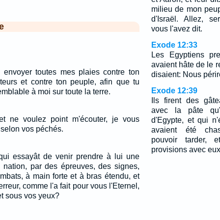
milieu de mon peup
d'Israël. Allez, s
e
vous l'avez dit.
Exode 12:33
Les Egyptiens pre
avaient hâte de le r
is envoyer toutes mes plaies contre ton
disaient: Nous périr
iteurs et contre ton peuple, afin que tu
Exode 12:39
mblable à moi sur toute la terre.
Ils firent des gât
avec la pâte qu'
et ne voulez point m'écouter, je vous
d'Egypte, et qui n'
s selon vos péchés.
avaient été cha
pouvoir tarder, 
provisions avec eux
 qui essayât de venir prendre à lui une
e nation, par des épreuves, des signes,
mbats, à main forte et à bras étendu, et
rreur, comme l'a fait pour vous l'Eternel,
et sous vos yeux?