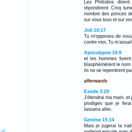
Les Philistins dirent
répondirent: Cinq tume
nombre des princes de
sur vous tous et sur vo
Job 10:17
Tu m'opposes de nouve
contre moi, Tu m'assai
Apocalypse 16:9
et les hommes furent 
blasphémèrent le nom du
ils ne se repentirent pa
afterwards
Exode 3:20
J'étendrai ma main, et 
prodiges que je ferai
laissera aller.
Genèse 15:14
Mais je jugerai la nati
sortiront ensuite avec 