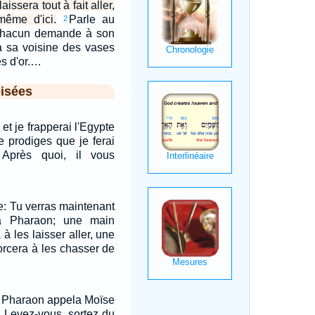
laissera tout à fait aller,
même d'ici.
Parle au
2
chacun demande à son
à sa voisine des vases
es d'or.…
isées
et je frapperai l'Egypte
e prodiges que je ferai
 Après quoi, il vous
se: Tu verras maintenant
à Pharaon; une main
 à les laisser aller, une
orcera à les chasser de
, Pharaon appela Moïse
t: Levez-vous, sortez du