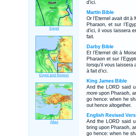
d'ici.
Martin Bible
Or l'Eternel avait dit à
Pharaon, et sur l'Egyp
d'ici, il vous laissera 
fait.
Darby Bible
Et l'Eternel dit à Mois
Pharaon et sur l'Egypte
lorsqu'il vous laissera
à fait d'ici.
King James Bible
And the LORD said un
more
upon Pharaoh, and
go hence: when he sha
out hence altogether.
English Revised Vers
And the LORD said un
bring upon Pharaoh, an
go hence: when he shal