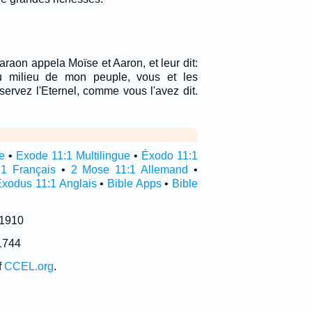
raon appela Moïse et Aaron, et leur dit:
u milieu de mon peuple, vous et les
, servez l'Eternel, comme vous l'avez dit.
e
•
Exode 11:1 Multilingue
•
Éxodo 11:1
1 Français
•
2 Mose 11:1 Allemand
•
xodus 11:1 Anglais
•
Bible Apps
•
Bible
 1910
1744
f
CCEL.org
.