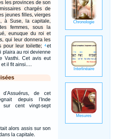
es les provinces de son
issaires chargés de
s jeunes filles, vierges
e, à Suse, la capitale,
des femmes, sous la
gué, eunuque du roi et
, qui leur donnera les
pour leur toilette;
et
4
ui plaira au roi devienne
e Vasthi. Cet avis eut
et il fit ainsi.…
isées
 d'Assuérus, de cet
gnait depuis l'Inde
 sur cent vingt-sept
tait alors assis sur son
dans la capitale.