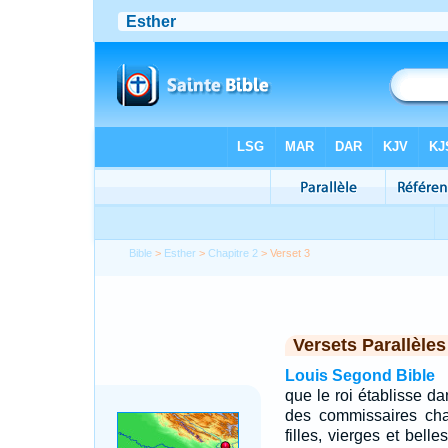
Bible
>
Esther
>
Chapitre 2
> Verset 3
Versets Parallèles
Louis Segond Bible
que le roi établisse d
des commissaires cha
filles, vierges et bell