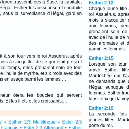
 furent rassemblées à Suse, la capitale,
Esther 2:12
Hégaï, Esther fut aussi prise et conduite
Chaque jeune fille a
, sous la surveillance d'Hégaï, gardien
roi Assuérus, apr
mois à s'acquitter 
aux femmes; pend
prenaient soin de 
avec de l'huile de 
des aromates et 
parmi les femmes.
it à son tour vers le roi Assuérus, après
Esther 2:15
s à s'acquitter de ce qui était prescrit
Lorsque son tour d
e temps, elles prenaient soin de leur
arrivé, Esther, fil
de l'huile de myrrhe, et six mois avec des
Mardochée qui l'av
ms en usage parmi les femmes.…
ne demanda que ce
Hégaï, eunuque d
femmes. Esther tro
neur ôtera les boucles qui servent
tous ceux qui la voy
, Et les filets et les croissants;…
Esther 2:19
La seconde fois
jeunes filles, Mar
e
•
Esther 2:3 Multilingue
•
Ester 2:3
porte du roi.
 Français
•
Ester 2:3 Allemand
•
Esther