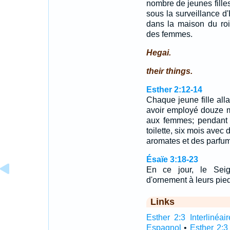
nombre de jeunes filles
sous la surveillance d'
dans la maison du roi
des femmes.
Hegai.
their things.
Esther 2:12-14
Chaque jeune fille alla
avoir employé douze moi
aux femmes; pendant c
toilette, six mois avec 
aromates et des parfu
Ésaïe 3:18-23
En ce jour, le Seig
d'ornement à leurs pieds
Links
Esther 2:3 Interlinéair
Espagnol
•
Esther 2:3