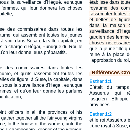
ous la surveillance d'Hégué, eunuque
établisse dans tout
s femmes, qui leur donnera les choses
royaume des comm
ilette;
rassembler toutes le
et belles de figur
dans la maison 
sse des commissaires dans toutes les
surveillance d'Hé
ume, qui assemblent toutes les jeunes
gardien des femmes
s à voir, dans Susan, la ville capitale, en
choses nécessaires 
s la charge d'Hégaï, Eunuque du Roi, le
que la jeune fille q
'on leur donne leurs préparatifs.
reine à la place d
l'approbation du roi, 
se des commissaires dans toutes les
Références Cro
ume, et qu'ils rassemblent toutes les
elles de figure, à Suse, la capitale, dans
Esther 1:1
 sous la surveillance d'Hegai, eunuque
C'était du temps
emmes; et qu'on leur donne les parfums
Assuérus qui ré
urification;
jusqu'en Ethiopie
provinces;
nt officers in all the provinces of his
Esther 1:2
gather together all the fair young virgins
et le roi Assuérus é
ce, to the house of the women, unto the
trône royal à Suse, 
ing's chamberlain, keeper of the women;