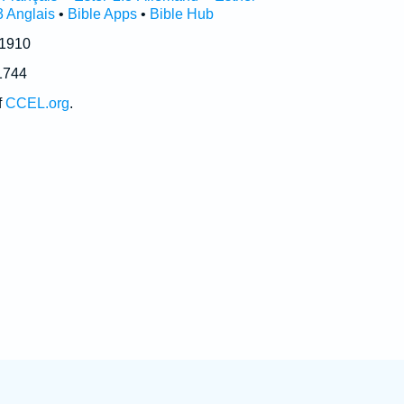
3 Anglais
•
Bible Apps
•
Bible Hub
 1910
1744
f
CCEL.org
.