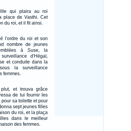
ille qui plaira au roi
a place de Vasthi. Cet
du roi, et il fit ainsi.
é l'ordre du roi et son
and nombre de jeunes
ssemblées à Suse, la
 surveillance d'Hégaï,
ise et conduite dans la
ous la surveillance
es femmes.
 plut, et trouva grâce
ressa de lui fournir les
pour sa toilette et pour
donna sept jeunes filles
ison du roi, et la plaça
illes dans le meilleur
maison des femmes.