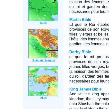
maison des femmes, s
du roi et gardien de
nécessaires pour leur to
Martin Bible
Et que le Roi établi
provinces de son Roya
filles, vierges et belle
l'hôtel des femmes sou
gardien des femmes, qu
Darby Bible
et que le roi prepo
provinces de son roya
jeunes filles vierges, b
la maison des femmes,
du roi, gardien des f
necessaires pour leur p
King James Bible
And let the king appoi
kingdom, that they may 
unto Shushan the pala
custody of Hege the k