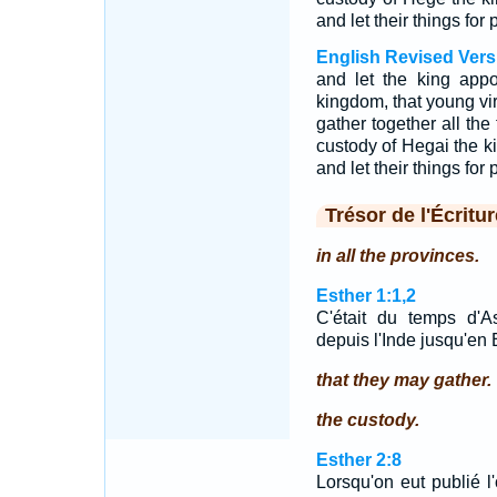
and let their things for
English Revised Vers
and let the king appoi
kingdom, that young vi
gather together all the
custody of Hegai the k
and let their things for
Trésor de l'Écritur
in all the provinces.
Esther 1:1,2
C'était du temps d'A
depuis l'Inde jusqu'en 
that they may gather.
the custody.
Esther 2:8
Lorsqu'on eut publié l'