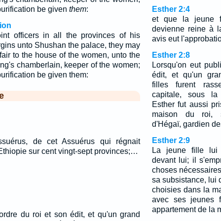
 purification be given
them
:
Esther 2:4
et que la jeune f
ion
devienne reine à l
nt officers in all the provinces of his
avis eut l'approbation 
rgins unto Shushan the palace, they may
 fair to the house of the women, unto the
Esther 2:8
ing's chamberlain, keeper of the women;
Lorsqu'on eut publi
 purification be given them:
édit, et qu'un gr
filles furent ra
capitale, sous la
e
Esther fut aussi pr
maison du roi, s
d'Hégaï, gardien d
Esther 2:9
ssuérus, de cet Assuérus qui régnait
La jeune fille lui
Ethiopie sur cent vingt-sept provinces;…
devant lui; il s'emp
choses nécessaires 
sa subsistance, lui 
choisies dans la ma
avec ses jeunes f
appartement de la 
ordre du roi et son édit, et qu'un grand