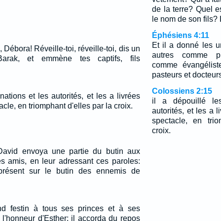
de la terre? Quel e
le nom de son fils? 
Éphésiens 4:11
Et il a donné les 
i, Débora! Réveille-toi, réveille-toi, dis un
autres comme pr
 Barak, et emmène tes captifs, fils
comme évangélist
pasteurs et docteurs
Colossiens 2:15
nations et les autorités, et les a livrées
il a dépouillé le
le, en triomphant d'elles par la croix.
autorités, et les a
spectacle, en tri
croix.
 David envoya une partie du butin aux
s amis, en leur adressant ces paroles:
présent sur le butin des ennemis de
d festin à tous ses princes et à ses
n l'honneur d'Esther; il accorda du repos