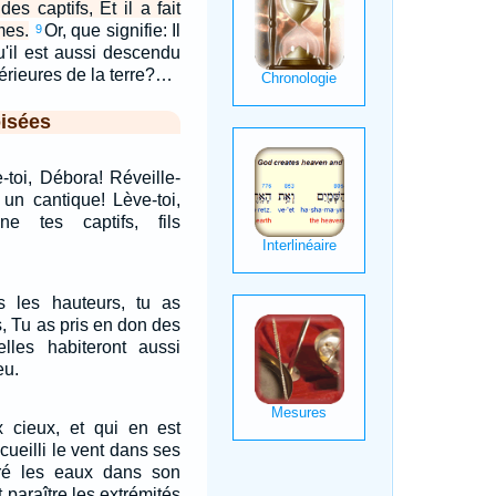
es captifs, Et il a fait
mes.
Or, que signifie: Il
9
u'il est aussi descendu
férieures de la terre?…
isées
le-toi, Débora! Réveille-
is un cantique! Lève-toi,
e tes captifs, fils
 les hauteurs, tu as
, Tu as pris en don des
les habiteront aussi
eu.
 cieux, et qui en est
ueilli le vent dans ses
ré les eaux dans son
 paraître les extrémités