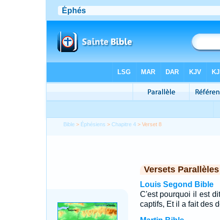
Bible
>
Éphésiens
>
Chapitre 4
> Verset 8
Versets Parallèles
Louis Segond Bible
C'est pourquoi il est d
captifs, Et il a fait d