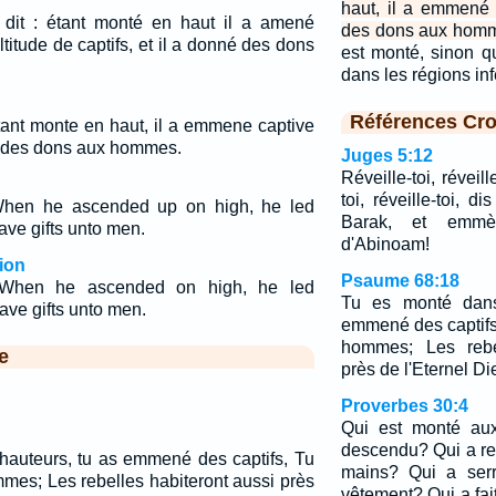
haut, il a emmené d
t] dit : étant monté en haut il a amené
des dons aux hom
itude de captifs, et il a donné des dons
est monté, sinon q
dans les régions in
Références Cro
Etant monte en haut, il a emmene captive
ne des dons aux hommes.
Juges 5:12
Réveille-toi, réveil
toi, réveille-toi, d
When he ascended up on high, he led
Barak, et emmèn
gave gifts unto men.
d'Abinoam!
ion
Psaume 68:18
 When he ascended on high, he led
Tu es monté dans
gave gifts unto men.
emmené des captifs
hommes; Les rebel
e
près de l'Eternel Di
Proverbes 30:4
Qui est monté aux
descendu? Qui a rec
hauteurs, tu as emmené des captifs, Tu
mains? Qui a ser
mes; Les rebelles habiteront aussi près
vêtement? Qui a fait