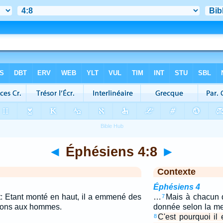
◄
Éphésiens 4:8
►
Contexte
Éphésiens 4
it: Etant monté en haut, il a emmené des
…
Mais à chacun 
7
es dons aux hommes.
donnée selon la me
C'est pourquoi il 
8