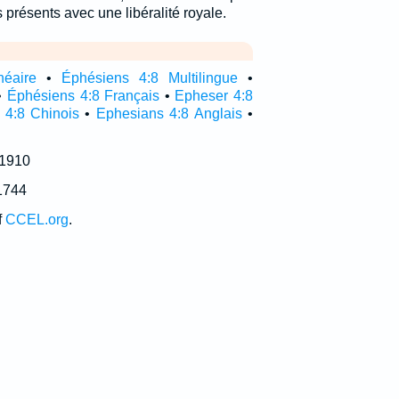
s présents avec une libéralité royale.
néaire
•
Éphésiens 4:8 Multilingue
•
•
Éphésiens 4:8 Français
•
Epheser 4:8
 4:8 Chinois
•
Ephesians 4:8 Anglais
•
 1910
1744
f
CCEL.org
.