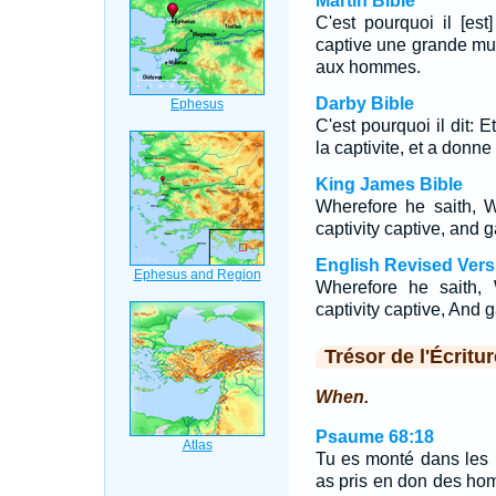
Martin Bible
C'est pourquoi il [es
captive une grande mult
aux hommes.
Darby Bible
C'est pourquoi il dit: 
la captivite, et a don
King James Bible
Wherefore he saith, 
captivity captive, and 
English Revised Vers
Wherefore he saith,
captivity captive, And 
Trésor de l'Écritur
When.
Psaume 68:18
Tu es monté dans les 
as pris en don des hom