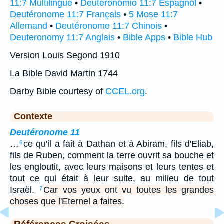
11:7 Multilingue
•
Deuteronomio 11:7 Espagnol
•
Deutéronome 11:7 Français
•
5 Mose 11:7
Allemand
•
Deutéronome 11:7 Chinois
•
Deuteronomy 11:7 Anglais
•
Bible Apps
•
Bible Hub
Version Louis Segond 1910
La Bible David Martin 1744
Darby Bible courtesy of
CCEL.org
.
Contexte
Deutéronome 11
…
ce qu'il a fait à Dathan et à Abiram, fils d'Eliab,
6
fils de Ruben, comment la terre ouvrit sa bouche et
les engloutit, avec leurs maisons et leurs tentes et
tout ce qui était à leur suite, au milieu de tout
Israël.
Car vos yeux ont vu toutes les grandes
7
choses que l'Eternel a faites.
Références Croisées