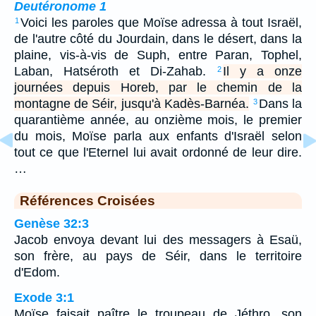
Deutéronome 1
Voici les paroles que Moïse adressa à tout Israël,
1
de l'autre côté du Jourdain, dans le désert, dans la
plaine, vis-à-vis de Suph, entre Paran, Tophel,
Laban, Hatséroth et Di-Zahab.
Il y a onze
2
journées depuis Horeb, par le chemin de la
montagne de Séir, jusqu'à Kadès-Barnéa.
Dans la
3
quarantième année, au onzième mois, le premier
du mois, Moïse parla aux enfants d'Israël selon
tout ce que l'Eternel lui avait ordonné de leur dire.
…
Références Croisées
Genèse 32:3
Jacob envoya devant lui des messagers à Esaü,
son frère, au pays de Séir, dans le territoire
d'Edom.
Exode 3:1
Moïse faisait paître le troupeau de Jéthro, son