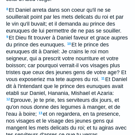
Et Daniel arreta dans son coeur qu'il ne se
8
souillerait point par les mets delicats du roi et par
le vin qu'il buvait; et il demanda au prince des
eunuques de lui permettre de ne pas se souiller.
Et Dieu fit trouver à Daniel faveur et grace aupres
9
du prince des eunuques.
Et le prince des
10
eunuques dit à Daniel: Je crains le roi mon
seigneur, qui a prescrit votre nourriture et votre
boisson; car pourquoi verrait-il vos visages plus
tristes que ceux des jeunes gens de votre age? Et
vous exposeriez ma tete aupres du roi.
Et Daniel
11
dit à l'intendant que le prince des eunuques avait
etabli sur Daniel, Hanania, Mishael et Azaria:
Eprouve, je te prie, tes serviteurs dix jours, et
12
qu'on nous donne des legumes à manger, et de
l'eau à boire;
et on regardera, en ta presence,
13
nos visages et le visage des jeunes gens qui
mangent les mets delicats du roi; et tu agiras avec
tes serviteurs d'apres ce que tu verras.