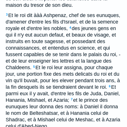
maison du tresor de son dieu.
Et le roi dit ààà Ashpenaz, chef de ses eunuques,
3
d'amener d'entre les fils d'Israel, et de la semence
royale et d'entre les nobles,
des jeunes gens en
4
qui il n'y eut aucun defaut, et beaux de visage, et
instruits en toute sagesse, et possedant des
connaissances, et entendus en science, et qui
fussent capables de se tenir dans le palais du roi, -
et de leur enseigner les lettres et la langue des
Chaldeens.
Et le roi leur assigna, pour chaque
5
jour, une portion fixe des mets delicats du roi et du
vin qu'il buvait, pour les elever pendant trois ans, à
la fin desquels ils se tiendraient devant le roi.
Et
6
parmi eux il y avait, d'entre les fils de Juda, Daniel,
Hanania, Mishael, et Azaria;
et le prince des
7
eunuques leur donna des noms: à Daniel il donna
le nom de Belteshatsar, et à Hanania celui de
Shadrac, et à Mishael celui de Meshac, et à Azaria
celui d'Abed-Nego.