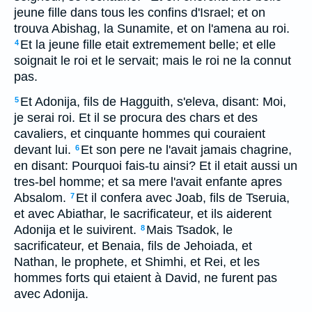
jeune fille dans tous les confins d'Israel; et on
trouva Abishag, la Sunamite, et on l'amena au roi.
Et la jeune fille etait extremement belle; et elle
4
soignait le roi et le servait; mais le roi ne la connut
pas.
Et Adonija, fils de Hagguith, s'eleva, disant: Moi,
5
je serai roi. Et il se procura des chars et des
cavaliers, et cinquante hommes qui couraient
devant lui.
Et son pere ne l'avait jamais chagrine,
6
en disant: Pourquoi fais-tu ainsi? Et il etait aussi un
tres-bel homme; et sa mere l'avait enfante apres
Absalom.
Et il confera avec Joab, fils de Tseruia,
7
et avec Abiathar, le sacrificateur, et ils aiderent
Adonija et le suivirent.
Mais Tsadok, le
8
sacrificateur, et Benaia, fils de Jehoiada, et
Nathan, le prophete, et Shimhi, et Rei, et les
hommes forts qui etaient à David, ne furent pas
avec Adonija.