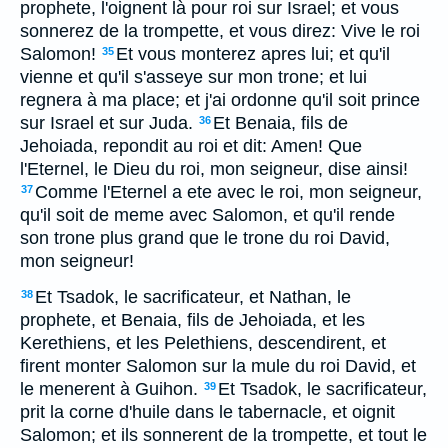
prophete, l'oignent là pour roi sur Israel; et vous
sonnerez de la trompette, et vous direz: Vive le roi
Salomon!
Et vous monterez apres lui; et qu'il
35
vienne et qu'il s'asseye sur mon trone; et lui
regnera à ma place; et j'ai ordonne qu'il soit prince
sur Israel et sur Juda.
Et Benaia, fils de
36
Jehoiada, repondit au roi et dit: Amen! Que
l'Eternel, le Dieu du roi, mon seigneur, dise ainsi!
Comme l'Eternel a ete avec le roi, mon seigneur,
37
qu'il soit de meme avec Salomon, et qu'il rende
son trone plus grand que le trone du roi David,
mon seigneur!
Et Tsadok, le sacrificateur, et Nathan, le
38
prophete, et Benaia, fils de Jehoiada, et les
Kerethiens, et les Pelethiens, descendirent, et
firent monter Salomon sur la mule du roi David, et
le menerent à Guihon.
Et Tsadok, le sacrificateur,
39
prit la corne d'huile dans le tabernacle, et oignit
Salomon; et ils sonnerent de la trompette, et tout le