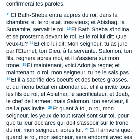
confirmerai tes paroles.
Et Bath-Sheba entra aupres du roi, dans la
15
chambre; et le roi etait tres-vieux; et Abishag, la
Sunamite, servait le roi.
Et Bath-Sheba s'inclina,
16
et se prosterna devant le roi. Et le roi lui dit: Que
veux-tu?
Et elle lui dit: Mon seigneur, tu as jure
17
par l'Eternel, ton Dieu, à ta servante: Salomon, ton
fils, regnera apres moi, et il s'assiera sur mon
trone.
Et maintenant, voici Adonija regne; et
18
maintenant, o roi, mon seigneur, tu ne le sais pas.
Et il a sacrifie des boeufs et des betes grasses,
19
et du menu betail en abondance, et il a invite tous
les fils du roi, et Abiathar, le sacrificateur, et Joab,
le chef de l'armee; mais Salomon, ton serviteur, il
ne l'a pas invite.
Et quant à toi, o roi, mon
20
seigneur, les yeux de tout Israel sont sur toi, pour
que tu leur declares qui doit s'asseoir sur le trone
du roi, mon seigneur, apres lui.
Et il arrivera que,
21
quand le roi, mon seigneur, sera endormi avec ses