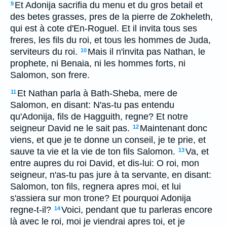
Et Adonija sacrifia du menu et du gros betail et
9
des betes grasses, pres de la pierre de Zokheleth,
qui est à cote d'En-Roguel. Et il invita tous ses
freres, les fils du roi, et tous les hommes de Juda,
serviteurs du roi.
Mais il n'invita pas Nathan, le
10
prophete, ni Benaia, ni les hommes forts, ni
Salomon, son frere.
Et Nathan parla à Bath-Sheba, mere de
11
Salomon, en disant: N'as-tu pas entendu
qu'Adonija, fils de Hagguith, regne? Et notre
seigneur David ne le sait pas.
Maintenant donc
12
viens, et que je te donne un conseil, je te prie, et
sauve ta vie et la vie de ton fils Salomon.
Va, et
13
entre aupres du roi David, et dis-lui: O roi, mon
seigneur, n'as-tu pas jure à ta servante, en disant:
Salomon, ton fils, regnera apres moi, et lui
s'assiera sur mon trone? Et pourquoi Adonija
regne-t-il?
Voici, pendant que tu parleras encore
14
là avec le roi, moi je viendrai apres toi, et je