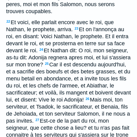
peres, moi et mon fils Salomon, nous serons
trouves coupables.
Et voici, elle parlait encore avec le roi, que
22
Nathan, le prophete, arriva.
Et on l'annonça au
23
roi, en disant: Voici Nathan, le prophete. Et il entra
devant le roi, et se prosterna en terre sur sa face
devant le roi.
Et Nathan dit: O roi, mon seigneur,
24
as-tu dit: Adonija regnera apres moi, et lui s'assiera
sur mon trone?
Car il est descendu aujourd'hui,
25
et a sacrifie des boeufs et des betes grasses, et du
menu betail en abondance, et a invite tous les fils
du roi, et les chefs de l'armee, et Abiathar, le
sacrificateur; et voilà, ils mangent et boivent devant
lui, et disent: Vive le roi Adonija!
Mais moi, ton
26
serviteur, et Tsadok, le sacrificateur, et Benaia, fils
de Jehoiada, et ton serviteur Salomon, il ne nous a
pas invites.
Est-ce de la part du roi, mon
27
seigneur, que cette chose a lieu? et tu n'as pas fait
connaitre à tes serviteurs qui s'assiera sur le trone