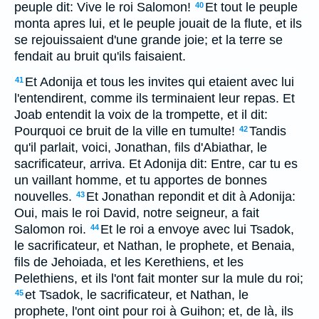
peuple dit: Vive le roi Salomon!
Et tout le peuple
40
monta apres lui, et le peuple jouait de la flute, et ils
se rejouissaient d'une grande joie; et la terre se
fendait au bruit qu'ils faisaient.
Et Adonija et tous les invites qui etaient avec lui
41
l'entendirent, comme ils terminaient leur repas. Et
Joab entendit la voix de la trompette, et il dit:
Pourquoi ce bruit de la ville en tumulte!
Tandis
42
qu'il parlait, voici, Jonathan, fils d'Abiathar, le
sacrificateur, arriva. Et Adonija dit: Entre, car tu es
un vaillant homme, et tu apportes de bonnes
nouvelles.
Et Jonathan repondit et dit à Adonija:
43
Oui, mais le roi David, notre seigneur, a fait
Salomon roi.
Et le roi a envoye avec lui Tsadok,
44
le sacrificateur, et Nathan, le prophete, et Benaia,
fils de Jehoiada, et les Kerethiens, et les
Pelethiens, et ils l'ont fait monter sur la mule du roi;
et Tsadok, le sacrificateur, et Nathan, le
45
prophete, l'ont oint pour roi à Guihon; et, de là, ils