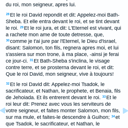
du roi, mon seigneur, apres lui.
Et le roi David repondit et dit: Appelez-moi Bath-
28
Sheba. Et elle entra devant le roi, et se tint devant
le roi.
Et le roi jura, et dit: L'Eternel est vivant, qui
29
a rachete mon ame de toute detresse, que,
comme je t'ai jure par l'Eternel, le Dieu d'Israel,
30
disant: Salomon, ton fils, regnera apres moi, et lui
s'assiera sur mon trone, à ma place, -ainsi je ferai
ce jour-ci.
Et Bath-Sheba s'inclina, le visage
31
contre terre, et se prosterna devant le roi, et dit:
Que le roi David, mon seigneur, vive à toujours!
Et le roi David dit: Appelez-moi Tsadok, le
32
sacrificateur, et Nathan, le prophete, et Benaia, fils
de Jehoiada. Et ils entrerent devant le roi.
Et le
33
roi leur dit: Prenez avec vous les serviteurs de
votre seigneur, et faites monter Salomon, mon fils,
sur ma mule, et faites-le descendre à Guihon;
et
34
que Tsadok, le sacrificateur, et Nathan, le