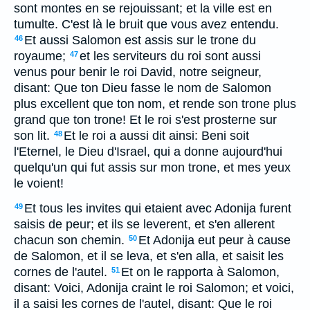
sont montes en se rejouissant; et la ville est en
tumulte. C'est là le bruit que vous avez entendu.
Et aussi Salomon est assis sur le trone du
46
royaume;
et les serviteurs du roi sont aussi
47
venus pour benir le roi David, notre seigneur,
disant: Que ton Dieu fasse le nom de Salomon
plus excellent que ton nom, et rende son trone plus
grand que ton trone! Et le roi s'est prosterne sur
son lit.
Et le roi a aussi dit ainsi: Beni soit
48
l'Eternel, le Dieu d'Israel, qui a donne aujourd'hui
quelqu'un qui fut assis sur mon trone, et mes yeux
le voient!
Et tous les invites qui etaient avec Adonija furent
49
saisis de peur; et ils se leverent, et s'en allerent
chacun son chemin.
Et Adonija eut peur à cause
50
de Salomon, et il se leva, et s'en alla, et saisit les
cornes de l'autel.
Et on le rapporta à Salomon,
51
disant: Voici, Adonija craint le roi Salomon; et voici,
il a saisi les cornes de l'autel, disant: Que le roi