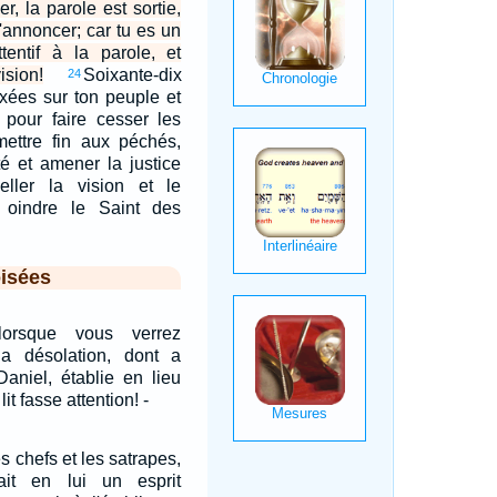
, la parole est sortie,
l'annoncer; car tu es un
tentif à la parole, et
sion!
Soixante-dix
24
ixées sur ton peuple et
, pour faire cesser les
mettre fin aux péchés,
ité et amener la justice
celler la vision et le
 oindre le Saint des
isées
lorsque vous verrez
la désolation, dont a
Daniel, établie en lieu
lit fasse attention! -
s chefs et les satrapes,
ait en lui un esprit