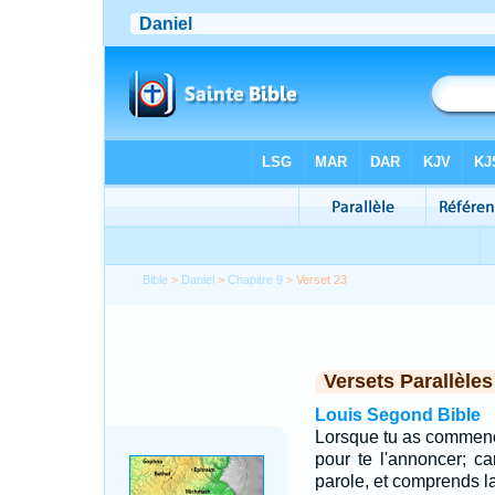
Bible
>
Daniel
>
Chapitre 9
> Verset 23
Versets Parallèles
Louis Segond Bible
Lorsque tu as commencé 
pour te l'annoncer; ca
parole, et comprends la