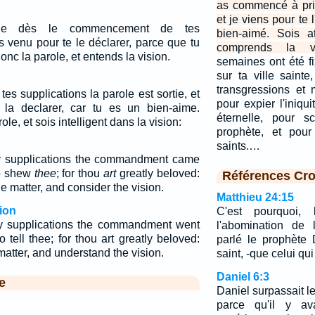
as commencé à prier
et je viens pour te 
tie dès le commencement de tes
bien-aimé. Sois at
is venu pour te le déclarer, parce que tu
comprends la vi
nc la parole, et entends la vision.
semaines ont été f
sur ta ville sainte
transgressions et 
 supplications la parole est sortie, et
pour expier l'iniqu
 la declarer, car tu es un bien-aime.
éternelle, pour s
e, et sois intelligent dans la vision:
prophète, et pour
saints.…
hy supplications the commandment came
to shew
thee
; for thou
art
greatly beloved:
Références Cro
e matter, and consider the vision.
Matthieu 24:15
ion
C'est pourquoi, 
hy supplications the commandment went
l'abomination de 
 tell thee; for thou art greatly beloved:
parlé le prophète 
matter, and understand the vision.
saint, -que celui qui 
Daniel 6:3
e
Daniel surpassait le
parce qu'il y av