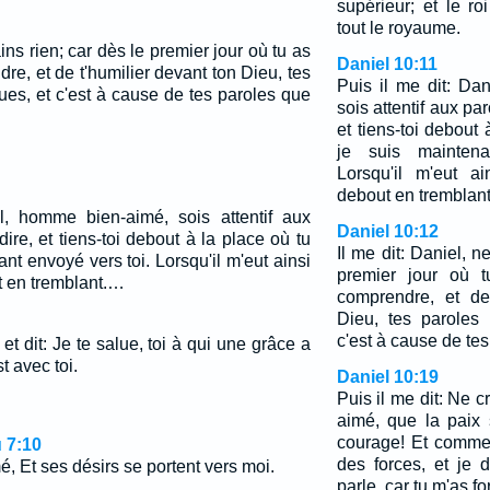
supérieur; et le roi
tout le royaume.
ains rien; car dès le premier jour où tu as
Daniel 10:11
e, et de t'humilier devant ton Dieu, tes
Puis il me dit: Da
ues, et c'est à cause de tes paroles que
sois attentif aux par
et tiens-toi debout 
je suis maintena
Lorsqu'il m'eut a
debout en tremblant
l, homme bien-aimé, sois attentif aux
Daniel 10:12
dire, et tiens-toi debout à la place où tu
Il me dit: Daniel, n
ant envoyé vers toi. Lorsqu'il m'eut ainsi
premier jour où 
t en tremblant.…
comprendre, et de
Dieu, tes paroles
c'est à cause de tes
et dit: Je te salue, toi à qui une grâce a
t avec toi.
Daniel 10:19
Puis il me dit: Ne 
aimé, que la paix 
courage! Et comme i
 7:10
des forces, et je
, Et ses désirs se portent vers moi.
parle, car tu m'as for