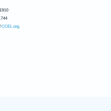
 1910
1744
f
CCEL.org
.