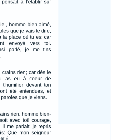
 pensait à l'établir sur
niel, homme bien-aimé,
oles que je vais te dire,
à la place où tu es; car
nt envoyé vers toi.
insi parlé, je me tins
.
e crains rien; car dès le
tu as eu à coeur de
 t'humilier devant ton
 ont été entendues, et
 paroles que je viens.
crains rien, homme bien-
soit avec toi! courage,
l me parlait, je repris
 dis: Que mon seigneur
tifié.