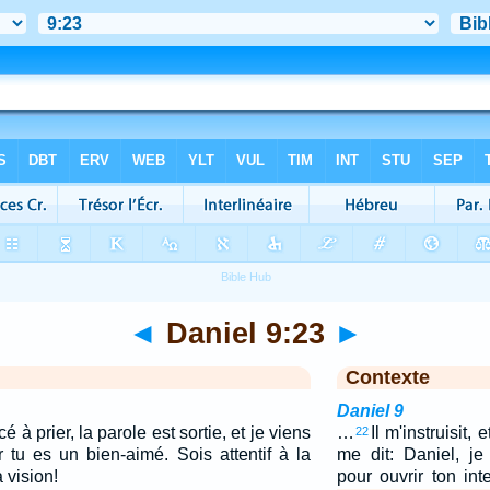
◄
Daniel 9:23
►
Contexte
Daniel 9
à prier, la parole est sortie, et je viens
…
Il m'instruisit, 
22
r tu es un bien-aimé. Sois attentif à la
me dit: Daniel, j
 vision!
pour ouvrir ton int