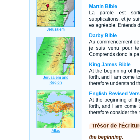
Martin Bible
La parole est sor
supplications, et je su
es agréable. Entends do
Darby Bible
Au commencement de tes
je suis venu pour te
Comprends donc la parol
King James Bible
At the beginning of t
forth, and I am come 
therefore understand th
English Revised Vers
At the beginning of t
forth, and I am come to
therefore consider the 
Trésor de l'Écritur
the beginning.