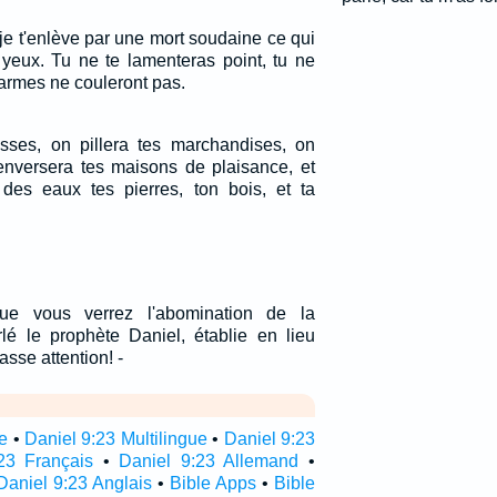
 je t'enlève par une mort soudaine ce qui
s yeux. Tu ne te lamenteras point, tu ne
 larmes ne couleront pas.
sses, on pillera tes marchandises, on
renversera tes maisons de plaisance, et
u des eaux tes pierres, ton bois, et ta
que vous verrez l'abomination de la
rlé le prophète Daniel, établie en lieu
fasse attention! -
re
•
Daniel 9:23 Multilingue
•
Daniel 9:23
23 Français
•
Daniel 9:23 Allemand
•
Daniel 9:23 Anglais
•
Bible Apps
•
Bible