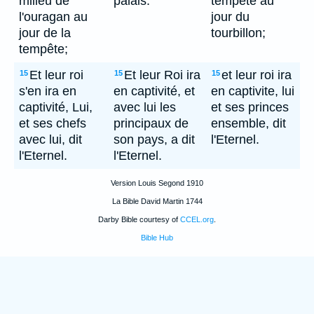
milieu de
palais.
tempete au
l'ouragan au
jour du
jour de la
tourbillon;
tempête;
Et leur roi
Et leur Roi ira
et leur roi ira
15
15
15
s'en ira en
en captivité, et
en captivite, lui
captivité, Lui,
avec lui les
et ses princes
et ses chefs
principaux de
ensemble, dit
avec lui, dit
son pays, a dit
l'Eternel.
l'Eternel.
l'Eternel.
Version Louis Segond 1910
La Bible David Martin 1744
Darby Bible courtesy of
CCEL.org
.
Bible Hub