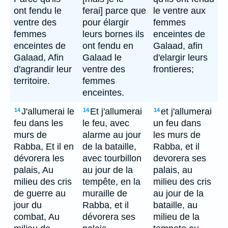
ont fendu le
ferai] parce que
le ventre aux
ventre des
pour élargir
femmes
femmes
leurs bornes ils
enceintes de
enceintes de
ont fendu en
Galaad, afin
Galaad, Afin
Galaad le
d'elargir leurs
d'agrandir leur
ventre des
frontieres;
territoire.
femmes
enceintes.
J'allumerai le
Et j'allumerai
et j'allumerai
14
14
14
feu dans les
le feu, avec
un feu dans
murs de
alarme au jour
les murs de
Rabba, Et il en
de la bataille,
Rabba, et il
dévorera les
avec tourbillon
devorera ses
palais, Au
au jour de la
palais, au
milieu des cris
tempête, en la
milieu des cris
de guerre au
muraille de
au jour de la
jour du
Rabba, et il
bataille, au
combat, Au
dévorera ses
milieu de la