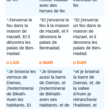
avec des
fer.
herses de fer.
J'enverrai le
Et j'enverrai le
Et j'enverrai
4
4
4
feu dans la
feu à la maison
un feu dans la
maison de
de Hazaël, et il
maison de
Hazaël, Et il
dévorera le
Hazael, et il
dévorera les
palais de
devorera les
palais de Ben-
Benhadad.
palais de Ben-
Hadad.
Hadad;
LSG
MAR
DAR
Je briserai les
Je briserai
et je briserai
5
5
5
verrous de
aussi la barre
la barre de
Damas,
de Damas, et
Damas, et, de
J'exterminerai
j'exterminerai
la vallee
de Bikath-
de Bikhath-
d'Aven je
Aven les
aven ses
retrancherai
habitants, Et
habitants, et de
l'habitant, et