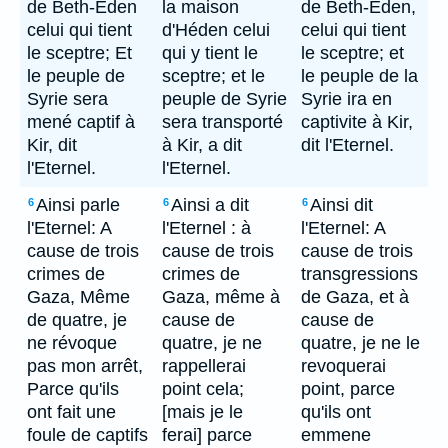
de Beth-Eden
la maison
de Beth-Eden,
celui qui tient
d'Héden celui
celui qui tient
le sceptre; Et
qui y tient le
le sceptre; et
le peuple de
sceptre; et le
le peuple de la
Syrie sera
peuple de Syrie
Syrie ira en
mené captif à
sera transporté
captivite à Kir,
Kir, dit
à Kir, a dit
dit l'Eternel.
l'Eternel.
l'Eternel.
Ainsi parle
Ainsi a dit
Ainsi dit
6
6
6
l'Eternel: A
l'Eternel : à
l'Eternel: A
cause de trois
cause de trois
cause de trois
crimes de
crimes de
transgressions
Gaza, Même
Gaza, même à
de Gaza, et à
de quatre, je
cause de
cause de
ne révoque
quatre, je ne
quatre, je ne le
pas mon arrêt,
rappellerai
revoquerai
Parce qu'ils
point cela;
point, parce
ont fait une
[mais je le
qu'ils ont
foule de captifs
ferai] parce
emmene