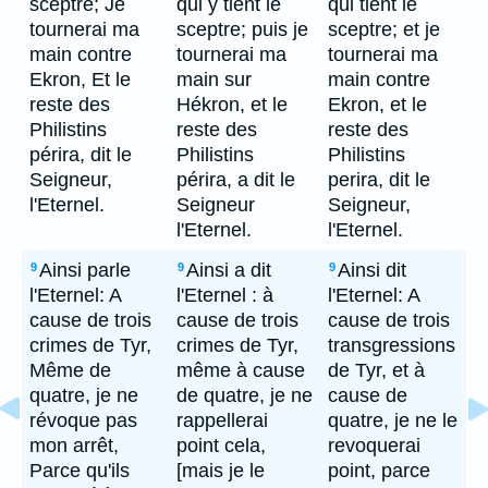
sceptre; Je
qui y tient le
qui tient le
tournerai ma
sceptre; puis je
sceptre; et je
main contre
tournerai ma
tournerai ma
Ekron, Et le
main sur
main contre
reste des
Hékron, et le
Ekron, et le
Philistins
reste des
reste des
périra, dit le
Philistins
Philistins
Seigneur,
périra, a dit le
perira, dit le
l'Eternel.
Seigneur
Seigneur,
l'Eternel.
l'Eternel.
Ainsi parle
Ainsi a dit
Ainsi dit
9
9
9
l'Eternel: A
l'Eternel : à
l'Eternel: A
cause de trois
cause de trois
cause de trois
crimes de Tyr,
crimes de Tyr,
transgressions
Même de
même à cause
de Tyr, et à
quatre, je ne
de quatre, je ne
cause de
révoque pas
rappellerai
quatre, je ne le
mon arrêt,
point cela,
revoquerai
Parce qu'ils
[mais je le
point, parce