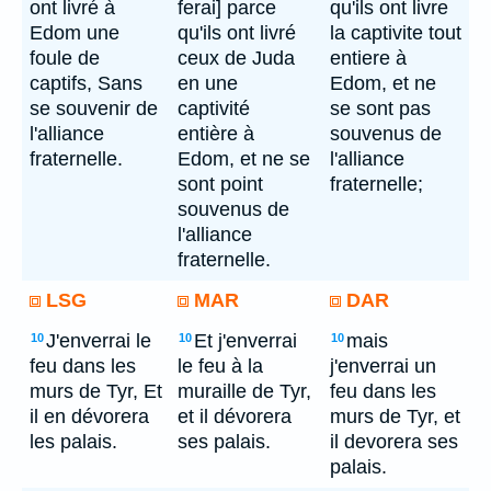
ont livré à
ferai] parce
qu'ils ont livre
Edom une
qu'ils ont livré
la captivite tout
foule de
ceux de Juda
entiere à
captifs, Sans
en une
Edom, et ne
se souvenir de
captivité
se sont pas
l'alliance
entière à
souvenus de
fraternelle.
Edom, et ne se
l'alliance
sont point
fraternelle;
souvenus de
l'alliance
fraternelle.
LSG
MAR
DAR
J'enverrai le
Et j'enverrai
mais
10
10
10
feu dans les
le feu à la
j'enverrai un
murs de Tyr, Et
muraille de Tyr,
feu dans les
il en dévorera
et il dévorera
murs de Tyr, et
les palais.
ses palais.
il devorera ses
palais.