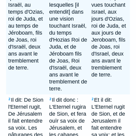
Israël, au
lesquelles [il
vues touchant
temps d'Ozias,
entendit] dans
Israel, aux
roi de Juda, et
une vision
jours d'Ozias,
au temps de
touchant Israël,
roi de Juda, et
Jéroboam, fils
du temps
aux jours de
de Joas, roi
d'Hozias Roi de
Jeroboam, fils
d'Israël, deux
Juda, et de
de Joas, roi
ans avant le
Jéroboam fils
d'Israel, deux
tremblement
de Joas, Roi
ans avant le
de terre.
d'Israël, deux
tremblement
ans avant le
de terre.
tremblement de
terre.
Il dit: De Sion
Il dit donc :
Et il dit:
2
2
2
l'Eternel rugit,
L'Eternel rugira
L'Eternel rugit
De Jérusalem
de Sion, et fera
de Sion, et de
il fait entendre
ouïr sa voix de
Jerusalem il
sa voix. Les
Jérusalem, et
fait entendre
pâturages des
les cabanes
sa voix; et les