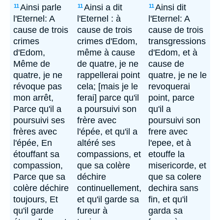
Ainsi parle
Ainsi a dit
Ainsi dit
11
11
11
l'Eternel: A
l'Eternel : à
l'Eternel: A
cause de trois
cause de trois
cause de trois
crimes
crimes d'Edom,
transgressions
d'Edom,
même à cause
d'Edom, et à
Même de
de quatre, je ne
cause de
quatre, je ne
rappellerai point
quatre, je ne le
révoque pas
cela; [mais je le
revoquerai
mon arrêt,
ferai] parce qu'il
point, parce
Parce qu'il a
a poursuivi son
qu'il a
poursuivi ses
frère avec
poursuivi son
frères avec
l'épée, et qu'il a
frere avec
l'épée, En
altéré ses
l'epee, et à
étouffant sa
compassions, et
etouffe la
compassion,
que sa colère
misericorde, et
Parce que sa
déchire
que sa colere
colère déchire
continuellement,
dechira sans
toujours, Et
et qu'il garde sa
fin, et qu'il
qu'il garde
fureur à
garda sa