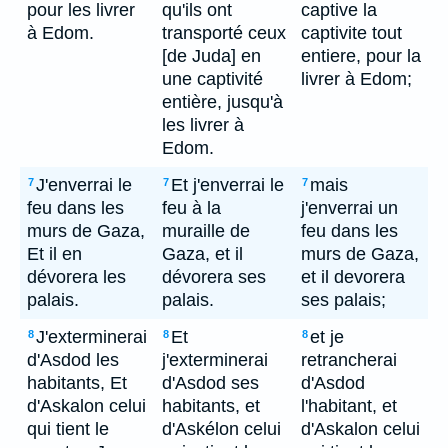
pour les livrer
qu'ils ont
captive la
à Edom.
transporté ceux
captivite tout
[de Juda] en
entiere, pour la
une captivité
livrer à Edom;
entière, jusqu'à
les livrer à
Edom.
J'enverrai le
Et j'enverrai le
mais
7
7
7
feu dans les
feu à la
j'enverrai un
murs de Gaza,
muraille de
feu dans les
Et il en
Gaza, et il
murs de Gaza,
dévorera les
dévorera ses
et il devorera
palais.
palais.
ses palais;
J'exterminerai
Et
et je
8
8
8
d'Asdod les
j'exterminerai
retrancherai
habitants, Et
d'Asdod ses
d'Asdod
d'Askalon celui
habitants, et
l'habitant, et
qui tient le
d'Askélon celui
d'Askalon celui