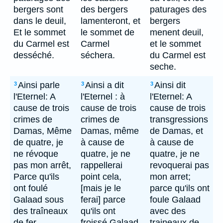
bergers sont
des bergers
paturages des
dans le deuil,
lamenteront, et
bergers
Et le sommet
le sommet de
menent deuil,
du Carmel est
Carmel
et le sommet
desséché.
séchera.
du Carmel est
seche.
Ainsi parle
Ainsi a dit
Ainsi dit
3
3
3
l'Eternel: A
l'Eternel : à
l'Eternel: A
cause de trois
cause de trois
cause de trois
crimes de
crimes de
transgressions
Damas, Même
Damas, même
de Damas, et
de quatre, je
à cause de
à cause de
ne révoque
quatre, je ne
quatre, je ne
pas mon arrêt,
rappellerai
revoquerai pas
Parce qu'ils
point cela,
mon arret;
ont foulé
[mais je le
parce qu'ils ont
Galaad sous
ferai] parce
foule Galaad
des traîneaux
qu'ils ont
avec des
de fer.
froissé Galaad
traineaux de