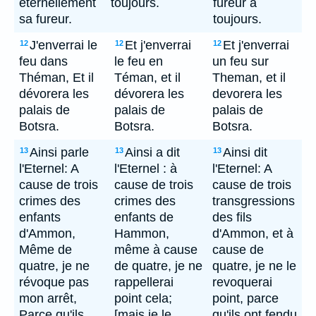
éternellement
toujours.
fureur à
sa fureur.
toujours.
J'enverrai le
Et j'enverrai
Et j'enverrai
12
12
12
feu dans
le feu en
un feu sur
Théman, Et il
Téman, et il
Theman, et il
dévorera les
dévorera les
devorera les
palais de
palais de
palais de
Botsra.
Botsra.
Botsra.
Ainsi parle
Ainsi a dit
Ainsi dit
13
13
13
l'Eternel: A
l'Eternel : à
l'Eternel: A
cause de trois
cause de trois
cause de trois
crimes des
crimes des
transgressions
enfants
enfants de
des fils
d'Ammon,
Hammon,
d'Ammon, et à
Même de
même à cause
cause de
quatre, je ne
de quatre, je ne
quatre, je ne le
révoque pas
rappellerai
revoquerai
mon arrêt,
point cela;
point, parce
Parce qu'ils
[mais je le
qu'ils ont fendu