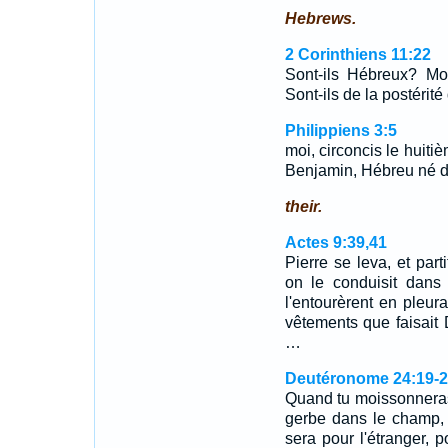
Hebrews.
2 Corinthiens 11:22
Sont-ils Hébreux? Moi
Sont-ils de la postérit
Philippiens 3:5
moi, circoncis le huitiè
Benjamin, Hébreu né d'H
their.
Actes 9:39,41
Pierre se leva, et part
on le conduisit dans
l'entourèrent en pleura
vêtements que faisait 
…
Deutéronome 24:19-2
Quand tu moissonneras
gerbe dans le champ, t
sera pour l'étranger, p