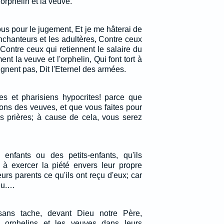
'orphelin et la veuve.
us pour le jugement, Et je me hâterai de
nchanteurs et les adultères, Contre ceux
Contre ceux qui retiennent le salaire du
nt la veuve et l'orphelin, Qui font tort à
ignent pas, Dit l'Eternel des armées.
es et pharisiens hypocrites! parce que
ons des veuves, et que vous faites pour
s prières; à cause de cela, vous serez
.
nfants ou des petits-enfants, qu'ils
 à exercer la piété envers leur propre
eurs parents ce qu'ils ont reçu d'eux; car
eu.…
sans tache, devant Dieu notre Père,
es orphelins et les veuves dans leurs