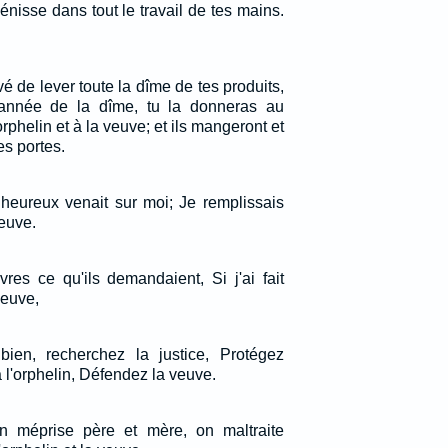
bénisse dans tout le travail de tes mains.
 de lever toute la dîme de tes produits,
l'année de la dîme, tu la donneras au
'orphelin et à la veuve; et ils mangeront et
es portes.
heureux venait sur moi; Je remplissais
veuve.
vres ce qu'ils demandaient, Si j'ai fait
veuve,
bien, recherchez la justice, Protégez
à l'orphelin, Défendez la veuve.
on méprise père et mère, on maltraite