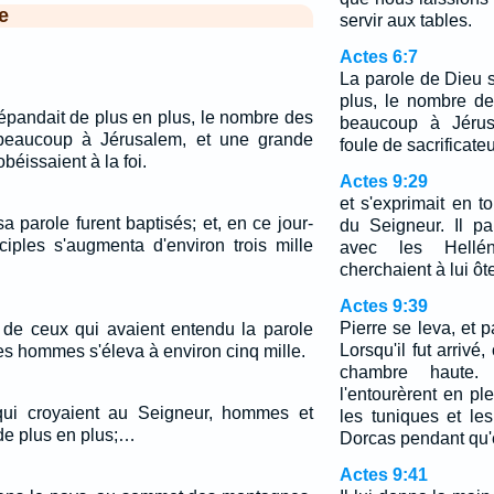
e
servir aux tables.
Actes 6:7
La parole de Dieu 
plus, le nombre de
épandait de plus en plus, le nombre des
beaucoup à Jérus
 beaucoup à Jérusalem, et une grande
foule de sacrificateu
obéissaient à la foi.
Actes 9:29
et s'exprimait en 
 parole furent baptisés; et, en ce jour-
du Seigneur. Il par
ciples s'augmenta d'environ trois mille
avec les Hellén
cherchaient à lui ôte
Actes 9:39
Pierre se leva, et 
de ceux qui avaient entendu la parole
Lorsqu'il fut arrivé
es hommes s'éleva à environ cinq mille.
chambre haute.
l'entourèrent en ple
ui croyaient au Seigneur, hommes et
les tuniques et le
de plus en plus;…
Dorcas pendant qu'el
Actes 9:41