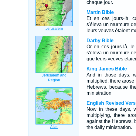
chaque jour.
Martin Bible
Et en ces jours-là, c
s'éleva un murmure de
leurs veuves étaient mé
Darby Bible
Or en ces jours-là, le
s'eleva un murmure de
que leurs veuves etaien
King James Bible
And in those days, w
multiplied, there arose
Hebrews, because the
ministration.
English Revised Vers
Now in these days, w
multiplying, there a
against the Hebrews, 
the daily ministration.