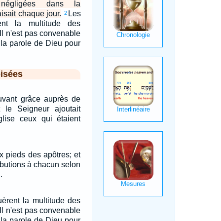
 négligées dans la
aisait chaque jour.
Les
2
nt la multitude des
: Il n'est pas convenable
 la parole de Dieu pour
isées
ouvant grâce auprès de
t le Seigneur ajoutait
glise ceux qui étaient
x pieds des apôtres; et
tributions à chacun selon
.
èrent la multitude des
: Il n'est pas convenable
 la parole de Dieu pour