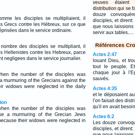
veuves étaient
distribution qui se f
douze convoquère
omme les disciples se multipliaient, il
disciples, et dirent
s Grecs contre les Hébreux, sur ce que
que nous laissions
prisées dans le service ordinaire.
servir aux tables.…
Références Cro
 nombre des disciples se multipliant, il
s Hellenistes contre les Hebreux, parce
Actes 2:47
t negligees dans le service journalier.
louant Dieu, et tr
tout le peuple. E
chaque jour à l'E
hen the number of the disciples was
sauvés.
 a murmuring of the Grecians against the
ir widows were neglected in the daily
Actes 4:35
et le déposaient au
l'on faisait des dis
ion
qu'il en avait besoin
hen the number of the disciples was
rose a murmuring of the Grecian Jews
Actes 6:2
because their widows were neglected in
Les douze convoqu
disciples, et dirent
que nous laissions