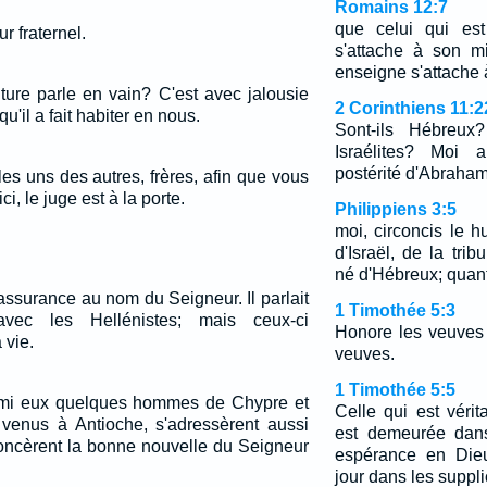
Romains 12:7
que celui qui est
r fraternel.
s'attache à son mi
enseigne s'attache
ture parle en vain? C'est avec jalousie
2 Corinthiens 11:2
qu'il a fait habiter en nous.
Sont-ils Hébreux?
Israélites? Moi a
postérité d'Abraham
es uns des autres, frères, afin que vous
i, le juge est à la porte.
Philippiens 3:5
moi, circoncis le h
d'Israël, de la tr
né d'Hébreux; quant 
 assurance au nom du Seigneur. Il parlait
1 Timothée 5:3
avec les Hellénistes; mais ceux-ci
Honore les veuves 
 vie.
veuves.
1 Timothée 5:5
armi eux quelques hommes de Chypre et
Celle qui est véri
 venus à Antioche, s'adressèrent aussi
est demeurée dans
noncèrent la bonne nouvelle du Seigneur
espérance en Dieu
jour dans les suppli