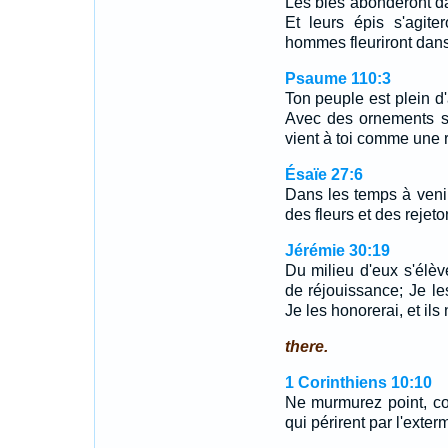
Les blés abonderont d
Et leurs épis s'agit
hommes fleuriront dans 
Psaume 110:3
Ton peuple est plein d
Avec des ornements sa
vient à toi comme une 
Ésaïe 27:6
Dans les temps à venir
des fleurs et des rejeto
Jérémie 30:19
Du milieu d'eux s'élèv
de réjouissance; Je les
Je les honorerai, et il
there.
1 Corinthiens 10:10
Ne murmurez point, c
qui périrent par l'exter