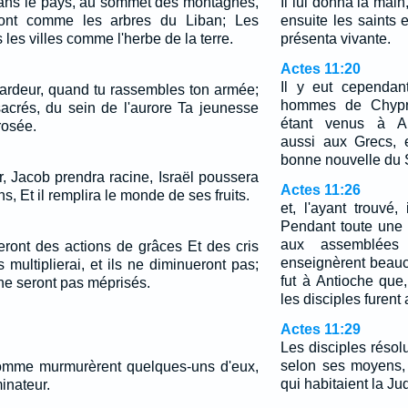
ans le pays, au sommet des montagnes,
Il lui donna la main, 
eront comme les arbres du Liban; Les
ensuite les saints e
les villes comme l'herbe de la terre.
présenta vivante.
Actes 11:20
Il y eut cependan
'ardeur, quand tu rassembles ton armée;
hommes de Chypre
crés, du sein de l'aurore Ta jeunesse
étant venus à Ant
rosée.
aussi aux Grecs, 
bonne nouvelle du 
, Jacob prendra racine, Israël poussera
Actes 11:26
ns, Et il remplira le monde de ses fruits.
et, l'ayant trouvé,
Pendant toute une 
aux assemblées 
eront des actions de grâces Et des cris
enseignèrent beau
 multiplierai, et ils ne diminueront pas;
fut à Antioche que,
s ne seront pas méprisés.
les disciples furent
Actes 11:29
Les disciples résol
selon ses moyens,
omme murmurèrent quelques-uns d'eux,
qui habitaient la Ju
minateur.