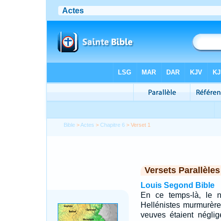
Bible
>
Actes
>
Chapitre 6
> Verset 1
Versets Parallèles
Louis Segond Bible
En ce temps-là, le n
Hellénistes murmurère
veuves étaient néglig