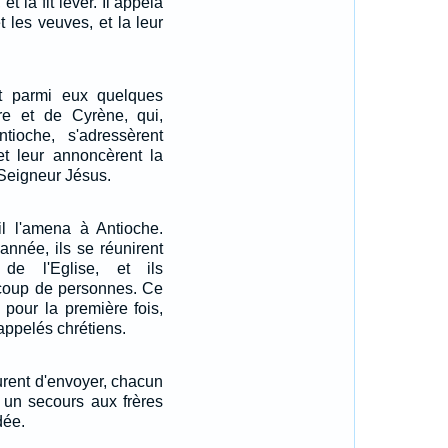
et la fit lever. Il appela
t les veuves, et la leur
t parmi eux quelques
 et de Cyrène, qui,
ioche, s'adressèrent
et leur annoncèrent la
Seigneur Jésus.
 il l'amena à Antioche.
année, ils se réunirent
de l'Eglise, et ils
coup de personnes. Ce
 pour la première fois,
 appelés chrétiens.
urent d'envoyer, chacun
 un secours aux frères
dée.