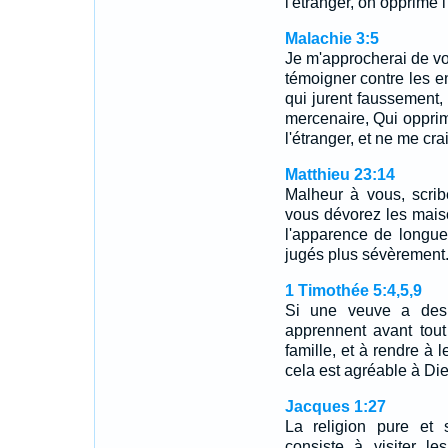
l'étranger, on opprime l
Malachie 3:5
Je m'approcherai de vo
témoigner contre les e
qui jurent faussement, 
mercenaire, Qui opprime
l'étranger, et ne me cra
Matthieu 23:14
Malheur à vous, scrib
vous dévorez les mais
l'apparence de longue
jugés plus sévèrement
1 Timothée 5:4,5,9
Si une veuve a des e
apprennent avant tout
famille, et à rendre à l
cela est agréable à Di
Jacques 1:27
La religion pure et 
consiste à visiter l