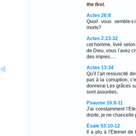
the first.
Actes 26:8
Quoi! vous semble-t-
morts?
Actes 2:23-32
cet homme, livré selon 
de Dieu, vous l'avez cru
des impies.…
Actes 13:34
Qu'il l'ait ressuscité d
pas à la corruption, c'
donnerai Les grâces s
sont assurées.
Psaume 16:8-11
J'ai constamment l'Et
droite, je ne chancelle
Ésaïe 53:10-12
Il a plu à l'Eternel de 