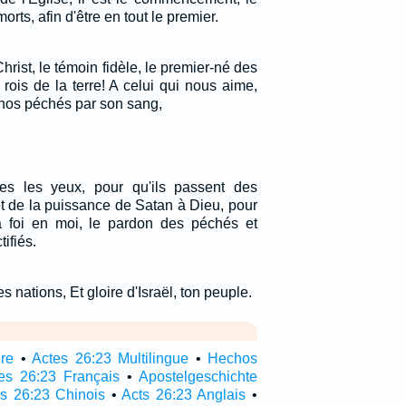
orts, afin d'être en tout le premier.
hrist, le témoin fidèle, le premier-né des
 rois de la terre! A celui qui nous aime,
 nos péchés par son sang,
res les yeux, pour qu'ils passent des
et de la puissance de Satan à Dieu, pour
 la foi en moi, le pardon des péchés et
tifiés.
s nations, Et gloire d'Israël, ton peuple.
ire
•
Actes 26:23 Multilingue
•
Hechos
es 26:23 Français
•
Apostelgeschichte
s 26:23 Chinois
•
Acts 26:23 Anglais
•