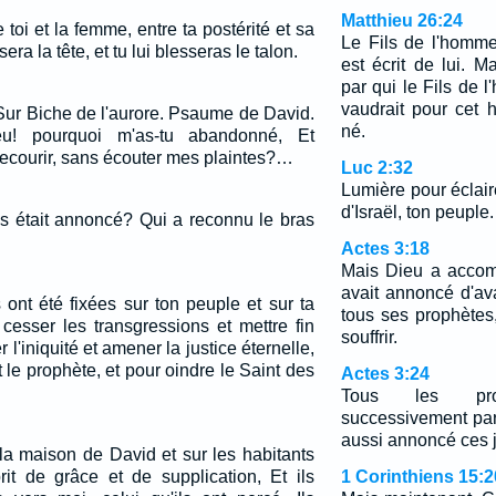
Matthieu 26:24
e toi et la femme, entre ta postérité et sa
Le Fils de l'homme
sera la tête, et tu lui blesseras le talon.
est écrit de lui. 
par qui le Fils de 
vaudrait pour cet 
Sur Biche de l'aurore. Psaume de David.
né.
! pourquoi m'as-tu abandonné, Et
secourir, sans écouter mes plaintes?…
Luc 2:32
Lumière pour éclaire
d'Israël, ton peuple.
us était annoncé? Qui a reconnu le bras
Actes 3:18
Mais Dieu a accomp
avait annoncé d'a
ont été fixées sur ton peuple et sur ta
tous ses prophètes
e cesser les transgressions et mettre fin
souffrir.
l'iniquité et amener la justice éternelle,
t le prophète, et pour oindre le Saint des
Actes 3:24
Tous les pr
successivement par
aussi annoncé ces j
 la maison de David et sur les habitants
t de grâce et de supplication, Et ils
1 Corinthiens 15:2