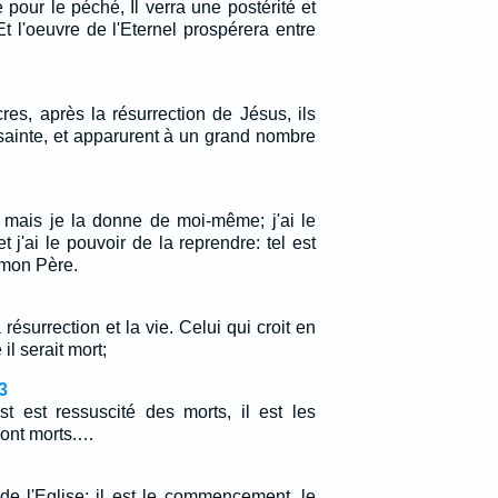
e pour le péché, Il verra une postérité et
t l'oeuvre de l'Eternel prospérera entre
res, après la résurrection de Jésus, ils
 sainte, et apparurent à un grand nombre
 mais je la donne de moi-même; j'ai le
t j'ai le pouvoir de la reprendre: tel est
e mon Père.
a résurrection et la vie. Celui qui croit en
l serait mort;
3
st est ressuscité des morts, il est les
sont morts.…
 de l'Eglise; il est le commencement, le