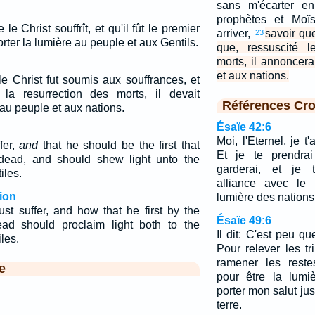
sans m'écarter e
prophètes et Moïs
ue le Christ souffrît, et qu'il fût le premier
arriver,
savoir que
23
rter la lumière au peuple et aux Gentils.
que, ressuscité l
morts, il annoncera
et aux nations.
e le Christ fut soumis aux souffrances, et
 la resurrection des morts, il devait
Références Cro
au peuple et aux nations.
Ésaïe 42:6
Moi, l'Eternel, je t
fer,
and
that he should be the first that
Et je te prendra
 dead, and should shew light unto the
garderai, et je t'
iles.
alliance avec le 
ion
lumière des nations
st suffer, and how that he first by the
Ésaïe 49:6
ead should proclaim light both to the
Il dit: C'est peu q
les.
Pour relever les t
ramener les restes
e
pour être la lumi
porter mon salut ju
terre.