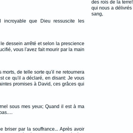
des rois de la terre
qui nous a délivré
sang,
il incroyable que Dieu ressuscite les
le dessein arrêté et selon la prescience
cifié, vous l'avez fait mourir par la main
es morts, de telle sorte qu'il ne retournera
est ce qu'il a déclaré, en disant: Je vous
aintes promises à David, ces grâces qui
ernel sous mes yeux; Quand il est à ma
 pas.…
le briser par la souffrance... Après avoir