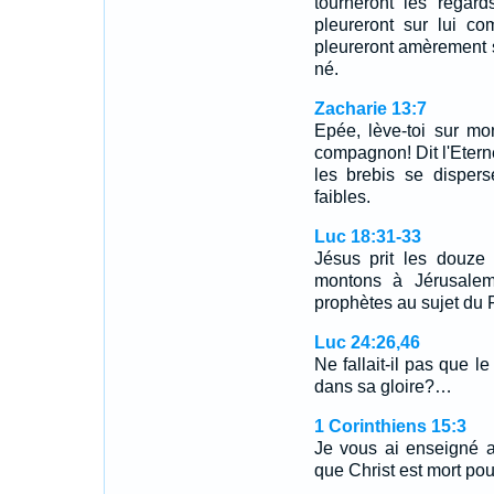
tourneront les regard
pleureront sur lui co
pleureront amèrement 
né.
Zacharie 13:7
Epée, lève-toi sur m
compagnon! Dit l'Etern
les brebis se dispers
faibles.
Luc 18:31-33
Jésus prit les douze 
montons à Jérusalem,
prophètes au sujet du 
Luc 24:26,46
Ne fallait-il pas que le
dans sa gloire?…
1 Corinthiens 15:3
Je vous ai enseigné a
que Christ est mort pou