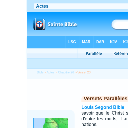
Bible
>
Actes
>
Chapitre 26
> Verset 23
Versets Parallèles
Louis Segond Bible
savoir que le Christ so
d'entre les morts, il 
nations.