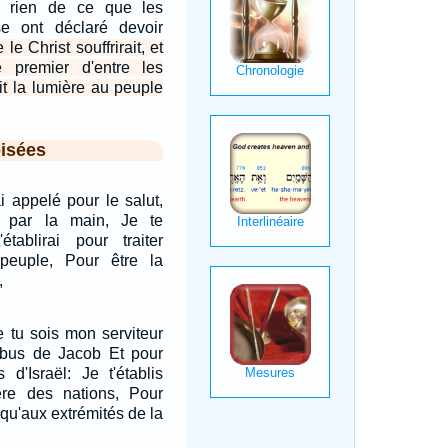
n rien de ce que les
e ont déclaré devoir
 le Christ souffrirait, et
e premier d'entre les
it la lumière au peuple
isées
'ai appelé pour le salut,
i par la main, Je te
établirai pour traiter
peuple, Pour être la
,
ue tu sois mon serviteur
ribus de Jacob Et pour
 d'Israël: Je t'établis
ère des nations, Pour
squ'aux extrémités de la