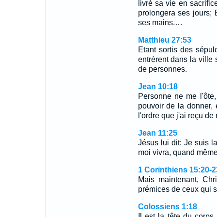
livré sa vie en sacrific
prolongera ses jours; E
ses mains.…
Matthieu 27:53
Etant sortis des sépulc
entrèrent dans la ville
de personnes.
Jean 10:18
Personne ne me l'ôte,
pouvoir de la donner, e
l'ordre que j'ai reçu d
Jean 11:25
Jésus lui dit: Je suis l
moi vivra, quand même i
1 Corinthiens 15:20-2
Mais maintenant, Chri
prémices de ceux qui 
Colossiens 1:18
Il est la tête du corps