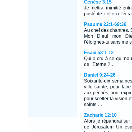
Genèse 3:15
Je mettrai inimitié entr
postérité: celle-ci t'écra
Psaume 22:1-69:36
Au chef des chantres. 
Mon Dieu! mon Dieu
t'éloignes-tu sans me 
Ésaïe 53:1-12
Qui a cru à ce qui no
de l'Eternel?…
Daniel 9:24-26
Soixante-dix semaines 
ville sainte, pour fair
aux péchés, pour expier 
pour sceller la vision e
saints.…
Zacharie 12:10
Alors je répandrai sur
de Jérusalem Un espri