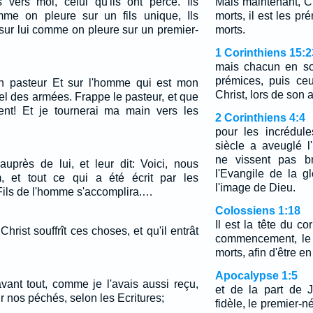
s vers moi, celui qu'ils ont percé. Ils
Mais maintenant, Ch
mme on pleure sur un fils unique, Ils
morts, il est les p
sur lui comme on pleure sur un premier-
morts.
1 Corinthiens 15:2
mais chacun en so
prémices, puis ce
on pasteur Et sur l'homme qui est mon
Christ, lors de son
el des armées. Frappe le pasteur, et que
ent! Et je tournerai ma main vers les
2 Corinthiens 4:4
pour les incrédul
siècle a aveuglé l'i
ne vissent pas br
auprès de lui, et leur dit: Voici, nous
l'Evangile de la gl
 et tout ce qui a été écrit par les
l'image de Dieu.
Fils de l'homme s'accomplira.…
Colossiens 1:18
Il est la tête du cor
 Christ souffrît ces choses, et qu'il entrât
commencement, le 
morts, afin d'être en
Apocalypse 1:5
vant tout, comme je l'avais aussi reçu,
et de la part de J
r nos péchés, selon les Ecritures;
fidèle, le premier-n