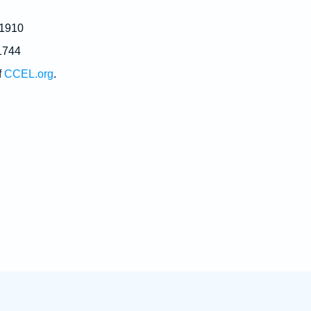
 1910
1744
f
CCEL.org
.