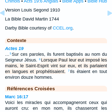
Chinois
•
Acts 19:6 Anglais
•
Bible Apps
•
Bible Hub
Version Louis Segond 1910
La Bible David Martin 1744
Darby Bible courtesy of
CCEL.org
.
Contexte
Actes 19
…
Sur ces paroles, ils furent baptisés au nom du
5
Seigneur Jésus.
Lorsque Paul leur eut imposé les
6
mains, le Saint-Esprit vint sur eux, et ils parlaient
en langues et prophétisaient.
Ils étaient en tout
7
environ douze hommes.
Références Croisées
Marc 16:17
Voici les miracles qui accompagneront ceux qui
auront cru: en mon nom, ils chasseront les