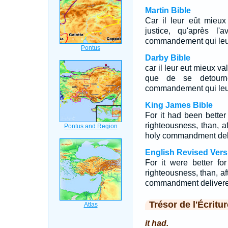
Martin Bible
Car il leur eût mieux
justice, qu'après l
commandement qui leur
Darby Bible
car il leur eut mieux va
que de se detourne
commandement qui leur
King James Bible
For it had been bette
righteousness, than, 
holy commandment deli
English Revised Vers
For it were better f
righteousness, than, af
commandment delivere
Trésor de l'Écritur
it had.