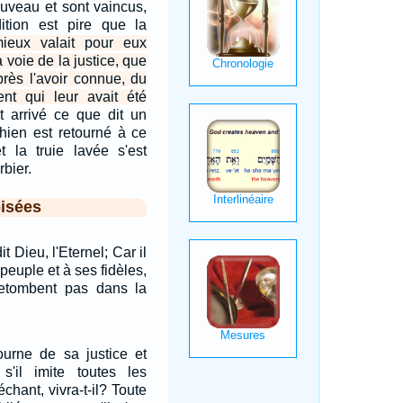
uveau et sont vaincus,
dition est pire que la
ieux valait pour eux
 voie de la justice, que
près l'avoir connue, du
t qui leur avait été
st arrivé ce que dit un
chien est retourné à ce
et la truie lavée s'est
bier.
isées
t Dieu, l'Eternel; Car il
peuple et à ses fidèles,
retombent pas dans la
ourne de sa justice et
 s'il imite toutes les
hant, vivra-t-il? Toute