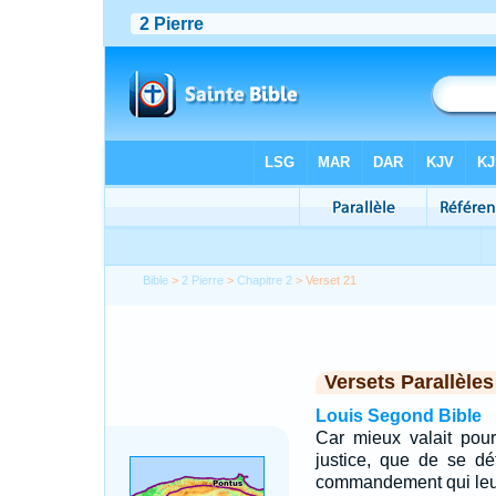
Bible
>
2 Pierre
>
Chapitre 2
> Verset 21
Versets Parallèles
Louis Segond Bible
Car mieux valait pou
justice, que de se dé
commandement qui leur