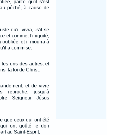
liée, parce qu'il s'est
et au péché; à cause de
ste qu'il vivra, -s'il se
ce et commet l'iniquité,
a oubliée, et il mourra à
qu'il a commise.
 les uns des autres, et
si la loi de Christ.
andement, et de vivre
s reproche, jusqu'à
notre Seigneur Jésus
le que ceux qui ont été
, qui ont goûté le don
art au Saint-Esprit,