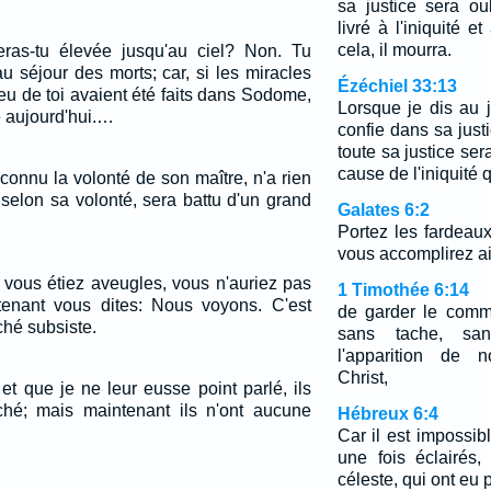
sa justice sera oub
livré à l'iniquité 
cela, il mourra.
eras-tu élevée jusqu'au ciel? Non. Tu
u séjour des morts; car, si les miracles
Ézéchiel 33:13
lieu de toi avaient été faits dans Sodome,
Lorsque je dis au ju
e aujourd'hui.…
confie dans sa justi
toute sa justice ser
cause de l'iniquité 
 connu la volonté de son maître, n'a rien
 selon sa volonté, sera battu d'un grand
Galates 6:2
Portez les fardeaux
vous accomplirez ain
i vous étiez aveugles, vous n'auriez pas
1 Timothée 6:14
enant vous dites: Nous voyons. C'est
de garder le comm
ché subsiste.
sans tache, san
l'apparition de 
Christ,
et que je ne leur eusse point parlé, ils
ché; mais maintenant ils n'ont aucune
Hébreux 6:4
Car il est impossib
une fois éclairés
céleste, qui ont eu p