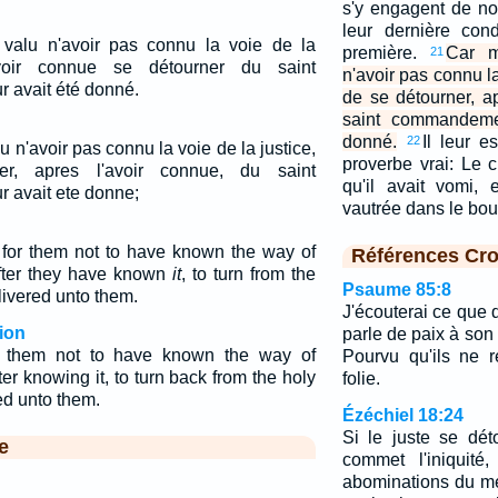
s'y engagent de no
leur dernière con
 valu n'avoir pas connu la voie de la
première.
Car m
21
'avoir connue se détourner du saint
n'avoir pas connu la
 avait été donné.
de se détourner, a
saint commandemen
donné.
Il leur e
22
lu n'avoir pas connu la voie de la justice,
proverbe vrai: Le 
r, apres l'avoir connue, du saint
qu'il avait vomi, 
 avait ete donne;
vautrée dans le bour
r for them not to have known the way of
Références Cro
after they have known
it
, to turn from the
Psaume 85:8
vered unto them.
J'écouterai ce que di
ion
parle de paix à son 
or them not to have known the way of
Pourvu qu'ils ne 
ter knowing it, to turn back from the holy
folie.
d unto them.
Ézéchiel 18:24
Si le juste se dét
e
commet l'iniquité,
abominations du méc