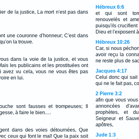
Hébreux 6:6
ier de la justice, La mort n'est pas dans
et qui sont tom
renouvelés et ame
puisqu'ils crucifient
Dieu et l'exposent à
nt une couronne d'honneur; C'est dans
qu'on la trouve.
Hébreux 10:26
Car, si nous pécho
avoir reçu la conna
ous dans la voie de la justice, et vous
ne reste plus de sac
Mais les publicains et les prostituées ont
Jacques 4:17
qui avez vu cela, vous ne vous êtes pas
Celui donc qui sait 
oire en lui.
qui ne le fait pas,
2 Pierre 3:2
afin que vous vou
annoncées d'ava
uche sont fausses et trompeuses; Il
prophètes, et 
gesse, à faire le bien.…
Seigneur et Sauve
apôtres,
gent dans des voies détournées, Que
Jude 1:3
vec ceux qui font le mal! Que la paix soit