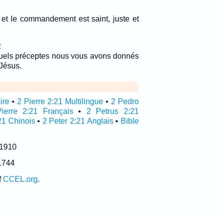
, et le commandement est saint, juste et
2
 quels préceptes nous vous avons donnés
 Jésus.
ire
•
2 Pierre 2:21 Multilingue
•
2 Pedro
ierre 2:21 Français
•
2 Petrus 2:21
21 Chinois
•
2 Peter 2:21 Anglais
•
Bible
 1910
1744
f
CCEL.org
.