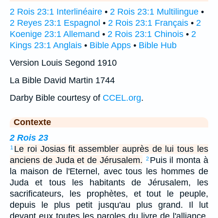
2 Rois 23:1 Interlinéaire
•
2 Rois 23:1 Multilingue
•
2 Reyes 23:1 Espagnol
•
2 Rois 23:1 Français
•
2
Koenige 23:1 Allemand
•
2 Rois 23:1 Chinois
•
2
Kings 23:1 Anglais
•
Bible Apps
•
Bible Hub
Version Louis Segond 1910
La Bible David Martin 1744
Darby Bible courtesy of
CCEL.org
.
Contexte
2 Rois 23
Le roi Josias fit assembler auprès de lui tous les
1
anciens de Juda et de Jérusalem.
Puis il monta à
2
la maison de l'Eternel, avec tous les hommes de
Juda et tous les habitants de Jérusalem, les
sacrificateurs, les prophètes, et tout le peuple,
depuis le plus petit jusqu'au plus grand. Il lut
devant eux toutes les paroles du livre de l'alliance,