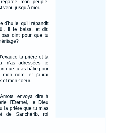
ai regardé mon peuple,
st venu jusqu'à moi.
e d'huile, qu'il répandit
l. Il le baisa, et dit:
il pas oint pour que tu
héritage?
 J'exauce ta prière et ta
tu m'as adressées, je
son que tu as bâtie pour
 mon nom, et j'aurai
x et mon coeur.
d'Amots, envoya dire à
rle l'Eternel, le Dieu
du la prière que tu m'as
t de Sanchérib, roi