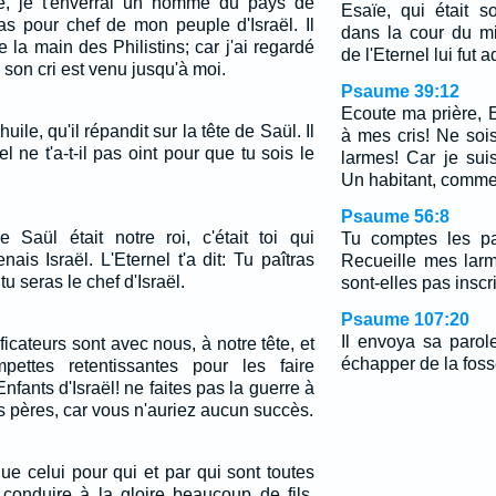
e, je t'enverrai un homme du pays de
Esaïe, qui était so
ras pour chef de mon peuple d'Israël. Il
dans la cour du mi
la main des Philistins; car j'ai regardé
de l'Eternel lui fut
son cri est venu jusqu'à moi.
Psaume 39:12
Ecoute ma prière, Et
uile, qu'il répandit sur la tête de Saül. Il
à mes cris! Ne soi
nel ne t'a-t-il pas oint pour que tu sois le
larmes! Car je sui
Un habitant, comme
Psaume 56:8
e Saül était notre roi, c'était toi qui
Tu comptes les pa
ais Israël. L'Eternel t'a dit: Tu paîtras
Recueille mes lar
tu seras le chef d'Israël.
sont-elles pas inscr
Psaume 107:20
Il envoya sa parole 
ficateurs sont avec nous, à notre tête, et
échapper de la foss
ettes retentissantes pour les faire
nfants d'Israël! ne faites pas la guerre à
os pères, car vous n'auriez aucun succès.
 que celui pour qui et par qui sont toutes
 conduire à la gloire beaucoup de fils,