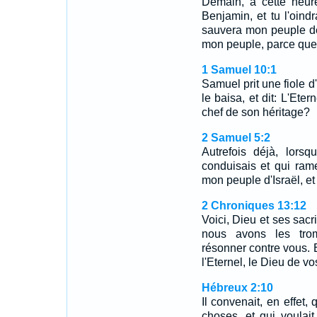
Demain, à cette heur
Benjamin, et tu l'oind
sauvera mon peuple de 
mon peuple, parce que 
1 Samuel 10:1
Samuel prit une fiole d'h
le baisa, et dit: L'Eter
chef de son héritage?
2 Samuel 5:2
Autrefois déjà, lorsqu
conduisais et qui ramen
mon peuple d'Israël, et 
2 Chroniques 13:12
Voici, Dieu et ses sacri
nous avons les tromp
résonner contre vous. E
l'Eternel, le Dieu de v
Hébreux 2:10
Il convenait, en effet,
choses, et qui voulait