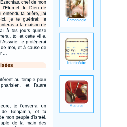
à Ezéchias, chef de mon
e l'Eternel, le Dieu de
i entendu ta prière, j'ai
ci, je te guérirai; le
monteras à la maison de
rai à tes jours quinze
erai, toi et cette ville,
'Assyrie; je protégerai
e de moi, et à cause de
ur.…
isées
èrent au temple pour
 pharisien, et l'autre
eure, je t'enverrai un
de Benjamin, et tu
 de mon peuple d'Israël.
euple de la main des