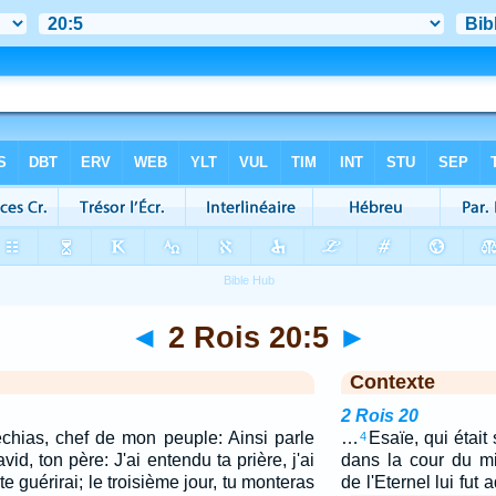
◄
2 Rois 20:5
►
Contexte
2 Rois 20
échias, chef de mon peuple: Ainsi parle
…
Esaïe, qui était 
4
vid, ton père: J'ai entendu ta prière, j'ai
dans la cour du mi
 te guérirai; le troisième jour, tu monteras
de l'Eternel lui fut