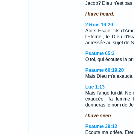
Jacob? Dieu n'est pas 
I have heard.
2 Rois 19:20
Alors Esaïe, fils d'Am
l'Eternel, le Dieu d'Is
adressée au sujet de Sa
Psaume 65:2
O toi, qui écoutes la p
Psaume 66:19,20
Mais Dieu m'a exaucé, I
Luc 1:13
Mais l'ange lui dit: Ne 
exaucée. Ta femme Eli
donneras le nom de Je
I have seen.
Psaume 39:12
Ecoute ma prière, Etern