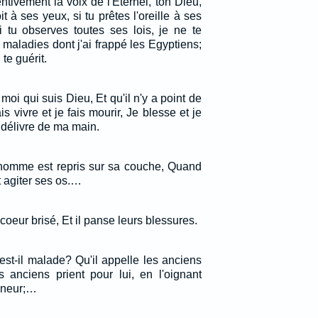
tentivement la voix de l'Eternel, ton Dieu,
oit à ses yeux, si tu prêtes l'oreille à ses
tu observes toutes ses lois, je ne te
maladies dont j'ai frappé les Egyptiens;
 te guérit.
oi qui suis Dieu, Et qu'il n'y a point de
s vivre et je fais mourir, Je blesse et je
 délivre de ma main.
l'homme est repris sur sa couche, Quand
t agiter ses os.…
e coeur brisé, Et il panse leurs blessures.
st-il malade? Qu'il appelle les anciens
s anciens prient pour lui, en l'oignant
gneur;…