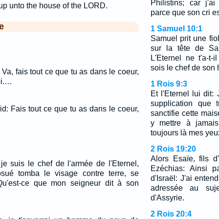
Philistins; car j'
 up unto the house of the LORD.
parce que son cri e
e
1 Samuel 10:1
Samuel prit une fiol
sur la tête de Saü
L'Eternel ne t'a-t-
sois le chef de son 
 Va, fais tout ce que tu as dans le coeur,
oi.…
1 Rois 9:3
Et l'Eternel lui dit:
supplication que 
d: Fais tout ce que tu as dans le coeur,
sanctifie cette mai
…
y mettre à jamais
toujours là mes yeu
2 Rois 19:20
Alors Esaïe, fils 
je suis le chef de l'armée de l'Eternel,
Ezéchias: Ainsi pa
Josué tomba le visage contre terre, se
d'Israël: J'ai enten
: Qu'est-ce que mon seigneur dit à son
adressée au suje
d'Assyrie.
2 Rois 20:4