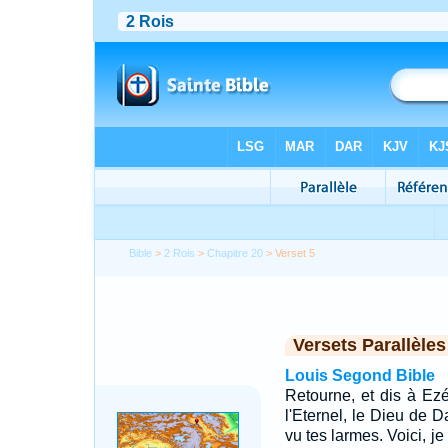
Bible
>
2 Rois
>
Chapitre 20
> Verset 5
Versets Parallèles
Louis Segond Bible
Retourne, et dis à Ez
l'Eternel, le Dieu de Da
vu tes larmes. Voici, je