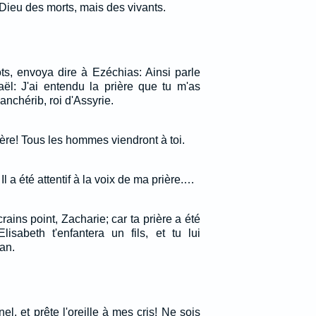
Dieu des morts, mais des vivants.
ots, envoya dire à Ezéchias: Ainsi parle
raël: J'ai entendu la prière que tu m'as
nchérib, roi d'Assyrie.
rière! Tous les hommes viendront à toi.
l a été attentif à la voix de ma prière.…
crains point, Zacharie; car ta prière a été
sabeth t'enfantera un fils, et tu lui
an.
el, et prête l'oreille à mes cris! Ne sois