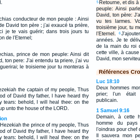
.
Retourne, et dis 
5
peuple: Ainsi parl
David, ton père: J'a
échias conducteur de mon peuple : Ainsi
vu tes larmes. Voi
 de David ton père ; j'ai exaucé ta prière,
troisième jour, tu 
ci je te vais guérir; dans trois jours tu
l'Eternel.
J'ajoute
6
n de l'Eternel;
années. Je te délivr
de la main du roi d
cette ville, à caus
echias, prince de mon peuple: Ainsi dit
David, mon servite
, ton pere: J'ai entendu ta priere, j'ai vu
 guerirai; le troisieme jour tu monteras à
Références Cro
Luc 18:10
Deux hommes mont
Hezekiah the captain of my people, Thus
prier; l'un était
d of David thy father, I have heard thy
publicain.
 tears: behold, I will heal thee: on the
 up unto the house of the LORD.
1 Samuel 9:16
Demain, à cette h
ion
homme du pays 
 Hezekiah the prince of my people, Thus
l'oindras pour chef
d of David thy father, I have heard thy
Il sauvera mon p
 tears: behold, I will heal thee: on the