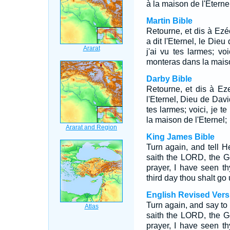
à la maison de l'Eternel
Martin Bible
Retourne, et dis à Ez
a dit l'Eternel, le Dieu
j'ai vu tes larmes; voi
monteras dans la maiso
Darby Bible
Retourne, et dis à Ez
l'Eternel, Dieu de David
tes larmes; voici, je te
la maison de l'Eternel;
King James Bible
Turn again, and tell 
saith the LORD, the Go
prayer, I have seen thy
third day thou shalt go
English Revised Vers
Turn again, and say to
saith the LORD, the Go
prayer, I have seen thy