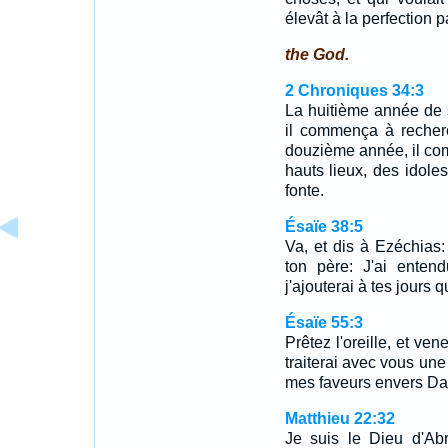
élevât à la perfection p
the God.
2 Chroniques 34:3
La huitième année de 
il commença à recherc
douzième année, il co
hauts lieux, des idole
fonte.
Ésaïe 38:5
Va, et dis à Ezéchias: 
ton père: J'ai entend
j'ajouterai à tes jours
Ésaïe 55:3
Prêtez l'oreille, et ve
traiterai avec vous une
mes faveurs envers Da
Matthieu 22:32
Je suis le Dieu d'Ab