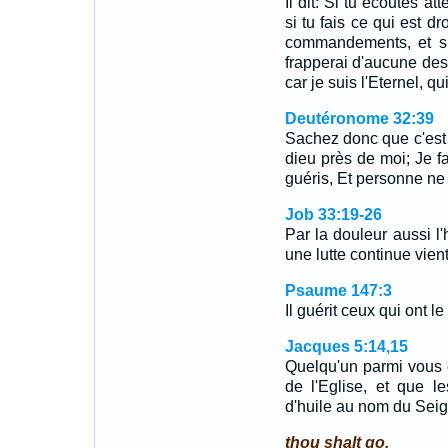
Il dit: Si tu écoutes at
si tu fais ce qui est dr
commandements, et si 
frapperai d'aucune des 
car je suis l'Eternel, qui
Deutéronome 32:39
Sachez donc que c'est m
dieu près de moi; Je fai
guéris, Et personne ne
Job 33:19-26
Par la douleur aussi 
une lutte continue vien
Psaume 147:3
Il guérit ceux qui ont l
Jacques 5:14,15
Quelqu'un parmi vous e
de l'Eglise, et que le
d'huile au nom du Sei
thou shalt go.