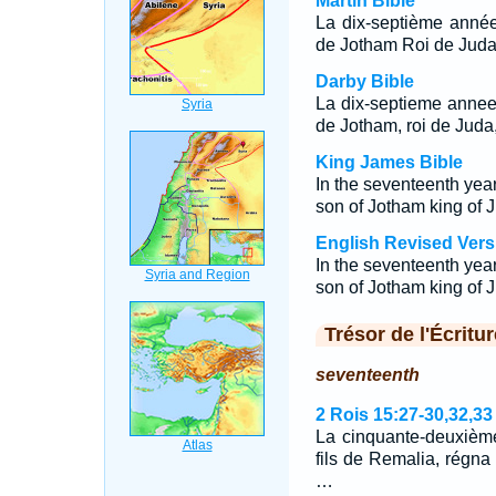
Martin Bible
La dix-septième année
de Jotham Roi de Juda
Darby Bible
La dix-septieme annee 
de Jotham, roi de Jud
King James Bible
In the seventeenth yea
son of Jotham king of 
English Revised Vers
In the seventeenth yea
son of Jotham king of 
Trésor de l'Écritur
seventeenth
2 Rois 15:27-30,32,33
La cinquante-deuxième
fils de Remalia, régna 
…