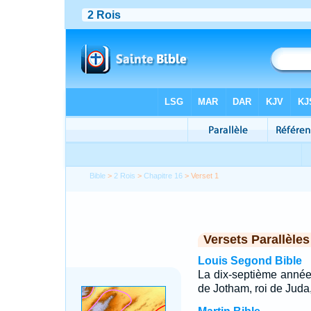
Bible
>
2 Rois
>
Chapitre 16
> Verset 1
Versets Parallèles
Louis Segond Bible
La dix-septième année 
de Jotham, roi de Juda