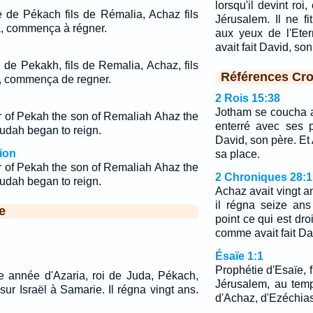
lorsqu'il devint roi
 de Pékach fils de Rémalia, Achaz fils
Jérusalem. Il ne fi
, commença à régner.
aux yeux de l'Ete
avait fait David, so
de Pekakh, fils de Remalia, Achaz, fils
Références Cro
a, commença de regner.
2 Rois 15:38
Jotham se coucha av
r of Pekah the son of Remaliah Ahaz the
enterré avec ses 
Judah began to reign.
David, son père. Et 
ion
sa place.
r of Pekah the son of Remaliah Ahaz the
2 Chroniques 28:1
Judah began to reign.
Achaz avait vingt ans
il régna seize ans
e
point ce qui est dro
comme avait fait Da
Ésaïe 1:1
Prophétie d'Esaïe, f
 année d'Azaria, roi de Juda, Pékach,
Jérusalem, au tem
sur Israël à Samarie. Il régna vingt ans.
d'Achaz, d'Ezéchias