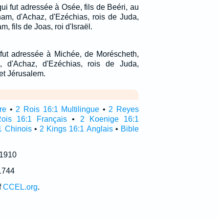
qui fut adressée à Osée, fils de Beéri, au
ham, d'Achaz, d'Ezéchias, rois de Juda,
 fils de Joas, roi d'Israël.
l fut adressée à Michée, de Moréscheth,
 d'Achaz, d'Ezéchias, rois de Juda,
et Jérusalem.
re
•
2 Rois 16:1 Multilingue
•
2 Reyes
ois 16:1 Français
•
2 Koenige 16:1
1 Chinois
•
2 Kings 16:1 Anglais
•
Bible
 1910
1744
f
CCEL.org
.