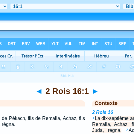
◄
2 Rois 16:1
►
Contexte
2 Rois 16
de Pékach, fils de Remalia, Achaz, fils
La dix-septième a
1
, régna.
Remalia, Achaz, f
Juda, régna.
Ac
2