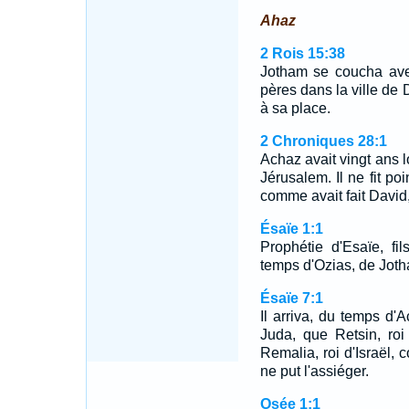
Ahaz
2 Rois 15:38
Jotham se coucha avec
pères dans la ville de 
à sa place.
2 Chroniques 28:1
Achaz avait vingt ans lo
Jérusalem. Il ne fit poi
comme avait fait David
Ésaïe 1:1
Prophétie d'Esaïe, fi
temps d'Ozias, de Joth
Ésaïe 7:1
Il arriva, du temps d'A
Juda, que Retsin, roi
Remalia, roi d'Israël, 
ne put l'assiéger.
Osée 1:1