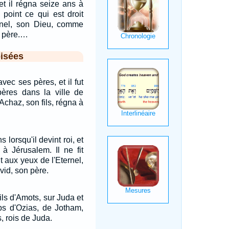
, et il régna seize ans à
t point ce qui est droit
rnel, son Dieu, comme
n père.…
isées
ec ses pères, et il fut
pères dans la ville de
Achaz, son fils, régna à
 lorsqu'il devint roi, et
 à Jérusalem. Il ne fit
it aux yeux de l'Eternel,
vid, son père.
ils d'Amots, sur Juda et
ps d'Ozias, de Jotham,
, rois de Juda.