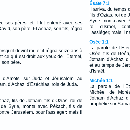
Ésaïe 7:1
Il arriva, du temps 
fils d'Ozias, roi de
Syrie, monta avec P
 ses pères, et il fut enterré avec ses
roi d'Israël, co
David, son père. Et Achaz, son fils, régna
l'assiéger; mais il n
Osée 1:1
La parole de l'Ete
rsqu'il devint roi, et il régna seize ans à
Osée, fils de Beér
nt ce qui est droit aux yeux de l'Eternel,
Jotham, d'Achaz, d'
, son père.
et au temps de Jéro
d'Israël.
ls d'Amots, sur Juda et Jérusalem, au
Michée 1:1
am, d'Achaz, d'Ezéchias, rois de Juda.
La parole de l'Et
Michée, de Moré
Jotham, d'Achaz, d'
chaz, fils de Jotham, fils d'Ozias, roi de
prophétie sur Samar
 de Syrie, monta avec Pékach, fils de
contre Jérusalem, pour l'assiéger; mais il