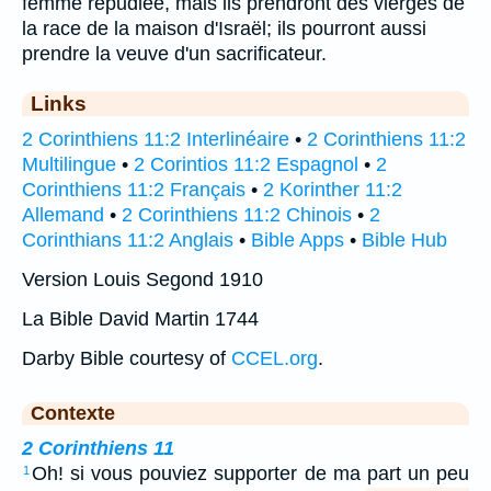
femme répudiée, mais ils prendront des vierges de
la race de la maison d'Israël; ils pourront aussi
prendre la veuve d'un sacrificateur.
Links
2 Corinthiens 11:2 Interlinéaire
•
2 Corinthiens 11:2
Multilingue
•
2 Corintios 11:2 Espagnol
•
2
Corinthiens 11:2 Français
•
2 Korinther 11:2
Allemand
•
2 Corinthiens 11:2 Chinois
•
2
Corinthians 11:2 Anglais
•
Bible Apps
•
Bible Hub
Version Louis Segond 1910
La Bible David Martin 1744
Darby Bible courtesy of
CCEL.org
.
Contexte
2 Corinthiens 11
Oh! si vous pouviez supporter de ma part un peu
1