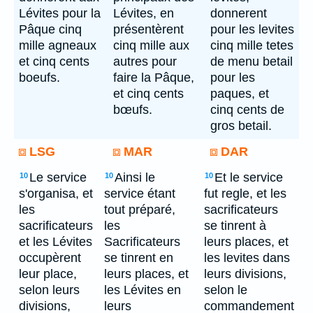
Lévites pour la
Lévites, en
donnerent
Pâque cinq
présentèrent
pour les levites
mille agneaux
cinq mille aux
cinq mille tetes
et cinq cents
autres pour
de menu betail
boeufs.
faire la Pâque,
pour les
et cinq cents
paques, et
bœufs.
cinq cents de
gros betail.
LSG
MAR
DAR
Le service
Ainsi le
Et le service
10
10
10
s'organisa, et
service étant
fut regle, et les
les
tout préparé,
sacrificateurs
sacrificateurs
les
se tinrent à
et les Lévites
Sacrificateurs
leurs places, et
occupèrent
se tinrent en
les levites dans
leur place,
leurs places, et
leurs divisions,
selon leurs
les Lévites en
selon le
divisions,
leurs
commandement