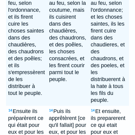
feu, selon
au feu, selon la
au feu, selon
l'ordonnance,
coutume, mais
l'ordonnance;
et ils firent
ils cuisirent
et les choses
cuire les
dans des
saintes, ils les
choses saintes
chaudières,
firent cuire
dans des
des chaudrons,
dans des
chaudières,
et des poêles,
chaudieres, et
des chaudrons
les choses
des
et des poêles;
consacrées, et
chaudrons, et
et ils
les firent courir
des poeles, et
s'empressèrent
parmi tout le
les
de les
peuple.
distribuerent à
distribuer à
la hate à tous
tout le peuple.
les fils du
peuple.
Ensuite ils
Puis ils
Et ensuite,
14
14
14
préparèrent ce
apprêtèrent [ce
ils preparerent
qui était pour
qu'il fallait] pour
ce qui etait
eux et pour les
eux, et pour les
pour eux et