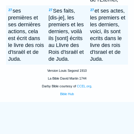
ses
Ses faits,
et ses actes,
27
27
27
premières et
[dis-je], les
les premiers et
ses dernières
premiers et les
les derniers,
actions, cela
derniers, voilà
voici, ils sont
est écrit dans
ils [sont] écrits
ecrits dans le
le livre des rois
au Llivre des
livre des rois
d'Israël et de
Rois d'Israël et
d'Israel et de
Juda.
de Juda.
Juda.
Version Louis Segond 1910
La Bible David Martin 1744
Darby Bible courtesy of
CCEL.org
.
Bible Hub