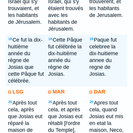
Israël qui s'y
Israël, qui s'y
trouverent, et
trouvaient, et
étaient trouvés
les habitants
les habitants
avec les
de Jerusalem.
de Jérusalem.
habitants de
Jérusalem.
Ce fut la dix-
Cette Pâque
Paque fut
19
19
19
huitième
fut célébrée la
celebree la
année du
dix-huitième
dix-huitieme
règne de
année du
annee du
Josias que
règne de
regne de
cette Pâque fut
Josias.
Josias.
célébrée.
LSG
MAR
DAR
Après tout
Après tout
Apres tout
20
20
20
cela, après
cela, et après
cela, quand
que Josias eut
que Josias eut
Josias eut mis
réparé la
rétabli [l'ordre
en etat la
maison de
du Temple],
maison, Neco,