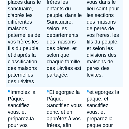
places dans le
frères les
vous dans le
sanctuaire,
enfants du
lieu saint pour
d'après les
peuple, dans le
les sections
différentes
Sanctuaire,
des maisons
maisons
selon les
de peres de
paternelles de
départements
vos freres, les
vos frères les
des maisons
fils du peuple,
fils du peuple,
des pères, et
et selon les
et d'après la
selon que
divisions des
classification
chaque famille
maisons de
des maisons
des Lévites est
peres des
paternelles
partagée.
levites;
des Lévites.
Immolez la
Et égorgez la
et egorgez la
6
6
6
Pâque,
Pâque.
paque, et
sanctifiez-
Sanctifiez-vous
sanctifiez-
vous, et
donc, et en
vous, et
préparez-la
apprêtez à vos
preparez la
pour vos
frères, afin
paque pour