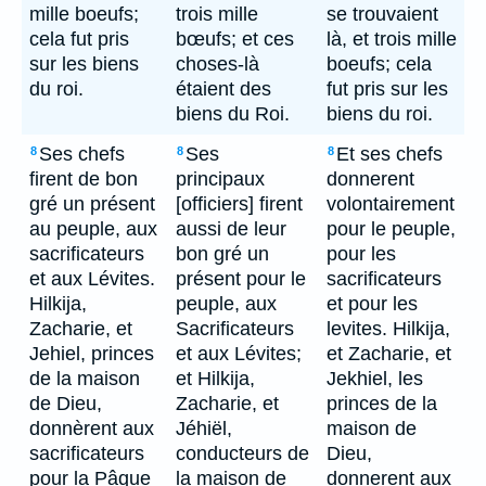
mille boeufs;
trois mille
se trouvaient
cela fut pris
bœufs; et ces
là, et trois mille
sur les biens
choses-là
boeufs; cela
du roi.
étaient des
fut pris sur les
biens du Roi.
biens du roi.
Ses chefs
Ses
Et ses chefs
8
8
8
firent de bon
principaux
donnerent
gré un présent
[officiers] firent
volontairement
au peuple, aux
aussi de leur
pour le peuple,
sacrificateurs
bon gré un
pour les
et aux Lévites.
présent pour le
sacrificateurs
Hilkija,
peuple, aux
et pour les
Zacharie, et
Sacrificateurs
levites. Hilkija,
Jehiel, princes
et aux Lévites;
et Zacharie, et
de la maison
et Hilkija,
Jekhiel, les
de Dieu,
Zacharie, et
princes de la
donnèrent aux
Jéhiël,
maison de
sacrificateurs
conducteurs de
Dieu,
pour la Pâque
la maison de
donnerent aux