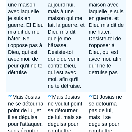
une maison
aujourd'hui,
maison avec
avec laquelle
mais à une
laquelle je suis
je suis en
maison qui me
en guerre, et
guerre. Et Dieu
fait la guerre, et
Dieu m'a dit de
m'a dit de me
Dieu m'a dit
me hater.
hâter. Ne
que je me
Desiste-toi de
t'oppose pas à
hâtasse.
t'opposer à
Dieu, qui est
Désiste-toi
Dieu, qui est
avec moi, de
donc de venir
avec moi, afin
peur qu'il ne te
contre Dieu,
qu'il ne te
détruise.
qui est avec
detruise pas.
moi, afin qu'il
ne te détruise.
Mais Josias
Mais Josias
Et Josias ne
22
22
22
ne se détourna
ne voulut point
se detourna
point de lui, et
se détourner
pas de lui,
il se déguisa
de lui, mais se
mais il se
pour l'attaquer,
déguisa pour
deguisa pour
sans écouter
combattre
combattre