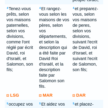
Tenez-vous
Et rangez-
et preparez-
4
4
4
prêts, selon
vous selon les
vous, selon
vos maisons
maisons de vos
vos maisons
paternelles,
pères, selon
de peres,
selon vos
vos
selon vos
divisions,
départements,
divisions,
comme l'ont
et selon la
suivant l'ecrit
réglé par écrit
description qui
de David, roi
David, roi
a été faite par
d'Israel, et
d'Israël, et
David Roi
suivant l'ecrit
Salomon, son
d'Israël, et la
de Salomon,
fils;
description
son fils;
faite par
Salomon son
fils.
LSG
MAR
DAR
occupez vos
Et aidez vos
et placez-
5
5
5