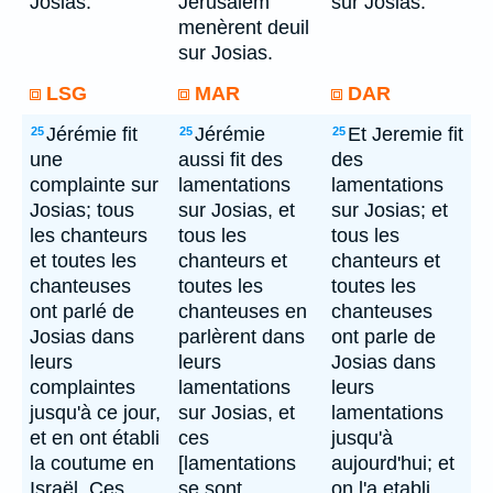
Josias.
Jérusalem
sur Josias.
menèrent deuil
sur Josias.
LSG
MAR
DAR
Jérémie fit
Jérémie
Et Jeremie fit
25
25
25
une
aussi fit des
des
complainte sur
lamentations
lamentations
Josias; tous
sur Josias, et
sur Josias; et
les chanteurs
tous les
tous les
et toutes les
chanteurs et
chanteurs et
chanteuses
toutes les
toutes les
ont parlé de
chanteuses en
chanteuses
Josias dans
parlèrent dans
ont parle de
leurs
leurs
Josias dans
complaintes
lamentations
leurs
jusqu'à ce jour,
sur Josias, et
lamentations
et en ont établi
ces
jusqu'à
la coutume en
[lamentations
aujourd'hui; et
Israël. Ces
se sont
on l'a etabli