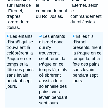
sur l'autel de
le
l'Eternel, selon
l'Eternel,
commandement
le
d'après
du Roi Josias.
commandement
l'ordre du roi
du roi Josias.
Josias.
Les enfants
Les enfants
Et les fils
17
17
17
d'Israël qui se
d'Israël donc
d'Israel,
trouvaient là
qui s'y
presents, firent
célébrèrent la
trouvèrent,
la Paque en ce
Pâque en ce
célébrèrent la
temps-là, et la
temps et la
Pâque en ce
fete des pains
fête des pains
temps-là, et ils
sans levain
sans levain
célébrèrent
pendant sept
pendant sept
aussi la fête
jours.
jours.
solennelle des
pains sans
levain pendant
sept jours.