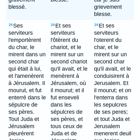
blessé.
grievement
blesse.
Ses
Et ses
Et ses
24
24
24
serviteurs
serviteurs
serviteurs
l'emportèrent
l'ôtèrent du
l'oterent du
du char, le
chariot, et le
char, et le
mirent dans un
mirent sur un
mirent sur un
second char
second chariot
second char
qui était à lui,
qu'il avait, et le
qu'il avait, et le
et l'amenèrent
menèrent à
conduisirent à
à Jérusalem. Il
Jérusalem, où
Jerusalem. Et
mourut, et fut
il mourut; et il
il mourut; et on
enterré dans le
fut enseveli
l'enterra dans
sépulcre de
dans les
les sepulcres
ses pères.
sépulcres de
de ses peres;
Tout Juda et
ses pères, et
et tout Juda et
Jérusalem
tous ceux de
Jerusalem
pleurèrent
Juda et de
menerent deuil