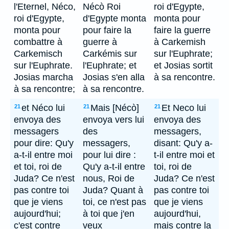
l'Eternel, Néco,
Nécò Roi
roi d'Egypte,
roi d'Egypte,
d'Egypte monta
monta pour
monta pour
pour faire la
faire la guerre
combattre à
guerre à
à Carkemish
Carkemisch
Carkémis sur
sur l'Euphrate;
sur l'Euphrate.
l'Euphrate; et
et Josias sortit
Josias marcha
Josias s'en alla
à sa rencontre.
à sa rencontre;
à sa rencontre.
et Néco lui
Mais [Nécò]
Et Neco lui
21
21
21
envoya des
envoya vers lui
envoya des
messagers
des
messagers,
pour dire: Qu'y
messagers,
disant: Qu'y a-
a-t-il entre moi
pour lui dire :
t-il entre moi et
et toi, roi de
Qu'y a-t-il entre
toi, roi de
Juda? Ce n'est
nous, Roi de
Juda? Ce n'est
pas contre toi
Juda? Quant à
pas contre toi
que je viens
toi, ce n'est pas
que je viens
aujourd'hui;
à toi que j'en
aujourd'hui,
c'est contre
veux
mais contre la