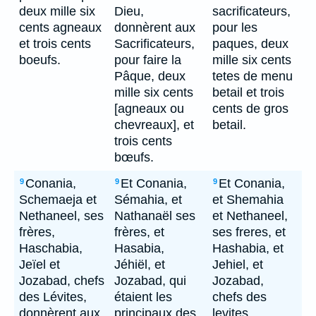
deux mille six
Dieu,
sacrificateurs,
cents agneaux
donnèrent aux
pour les
et trois cents
Sacrificateurs,
paques, deux
boeufs.
pour faire la
mille six cents
Pâque, deux
tetes de menu
mille six cents
betail et trois
[agneaux ou
cents de gros
chevreaux], et
betail.
trois cents
bœufs.
Conania,
Et Conania,
Et Conania,
9
9
9
Schemaeja et
Sémahia, et
et Shemahia
Nethaneel, ses
Nathanaël ses
et Nethaneel,
frères,
frères, et
ses freres, et
Haschabia,
Hasabia,
Hashabia, et
Jeïel et
Jéhiël, et
Jehiel, et
Jozabad, chefs
Jozabad, qui
Jozabad,
des Lévites,
étaient les
chefs des
donnèrent aux
principaux des
levites,