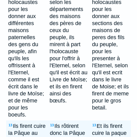
holocaustes
selon les
holocaustes
pour les
départements
pour les
donner aux
des maisons
donner aux
différentes
des pères de
sections des
maisons
ceux du
maisons de
paternelles
peuple, ils
peres des fils
des gens du
mirent à part
du peuple,
peuple, afin
l'holocauste
pour les
qu'ils les
pour l'offrir à
presenter à
offrissent à
l'Eternel, selon
l'Eternel, selon
l'Eternel,
qu'il est écrit au
qu'il est ecrit
comme il est
Livre de Moïse;
dans le livre
écrit dans le
et ils en firent
de Moise; et ils
livre de Moïse;
ainsi des
firent de meme
et de même
bœufs.
pour le gros
pour les
betail.
boeufs.
Ils firent cuire
Ils rôtirent
Et ils firent
13
13
13
la Pâque au
donc la Pâque
cuire la paque