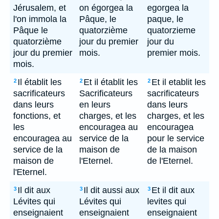
Jérusalem, et
on égorgea la
egorgea la
l'on immola la
Pâque, le
paque, le
Pâque le
quatorzième
quatorzieme
quatorzième
jour du premier
jour du
jour du premier
mois.
premier mois.
mois.
Il établit les
Et il établit les
Et il etablit les
2
2
2
sacrificateurs
Sacrificateurs
sacrificateurs
dans leurs
en leurs
dans leurs
fonctions, et
charges, et les
charges, et les
les
encouragea au
encouragea
encouragea au
service de la
pour le service
service de la
maison de
de la maison
maison de
l'Eternel.
de l'Eternel.
l'Eternel.
Il dit aux
Il dit aussi aux
Et il dit aux
3
3
3
Lévites qui
Lévites qui
levites qui
enseignaient
enseignaient
enseignaient