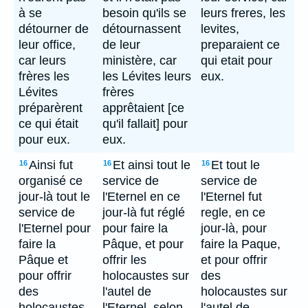
à se
besoin qu'ils se
leurs freres, les
détourner de
détournassent
levites,
leur office,
de leur
preparaient ce
car leurs
ministère, car
qui etait pour
frères les
les Lévites leurs
eux.
Lévites
frères
préparèrent
apprêtaient [ce
ce qui était
qu'il fallait] pour
pour eux.
eux.
Ainsi fut
Et ainsi tout le
Et tout le
16
16
16
organisé ce
service de
service de
jour-là tout le
l'Eternel en ce
l'Eternel fut
service de
jour-là fut réglé
regle, en ce
l'Eternel pour
pour faire la
jour-là, pour
faire la
Pâque, et pour
faire la Paque,
Pâque et
offrir les
et pour offrir
pour offrir
holocaustes sur
des
des
l'autel de
holocaustes sur
holocaustes
l'Eternel, selon
l'autel de