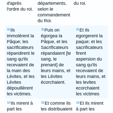
d'après
départements,
du roi.
l'ordre du roi.
selon le
commandement
du Roi.
Ils
Puis on
Et ils
11
11
11
immolèrent la
égorgea la
egorgerent la
Pâque; les
Pâque, et les
paque; et les
sacrificateurs
Sacrificateurs
sacrificateurs
répandirent le
répandaient [le
firent
sang qu'ils
sang, le
aspersion du
recevaient de
prenant] de
sang qu'ils
la main des
leurs mains, et
recevaient de
Lévites, et les
les Lévites
leurs mains, et
Lévites
écorchaient.
les levites
dépouillèrent
ecorchaient
les victimes.
les victimes
Ils mirent à
Et comme ils
Et ils mirent
12
12
12
part les
les distribuaient
à part les