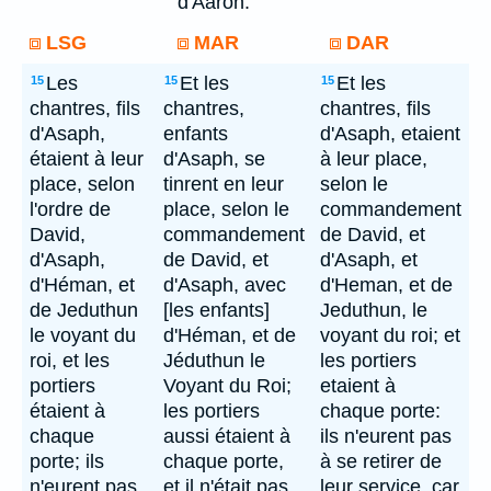
d'Aaron.
LSG
MAR
DAR
Les
Et les
Et les
15
15
15
chantres, fils
chantres,
chantres, fils
d'Asaph,
enfants
d'Asaph, etaient
étaient à leur
d'Asaph, se
à leur place,
place, selon
tinrent en leur
selon le
l'ordre de
place, selon le
commandement
David,
commandement
de David, et
d'Asaph,
de David, et
d'Asaph, et
d'Héman, et
d'Asaph, avec
d'Heman, et de
de Jeduthun
[les enfants]
Jeduthun, le
le voyant du
d'Héman, et de
voyant du roi; et
roi, et les
Jéduthun le
les portiers
portiers
Voyant du Roi;
etaient à
étaient à
les portiers
chaque porte:
chaque
aussi étaient à
ils n'eurent pas
porte; ils
chaque porte,
à se retirer de
n'eurent pas
et il n'était pas
leur service, car