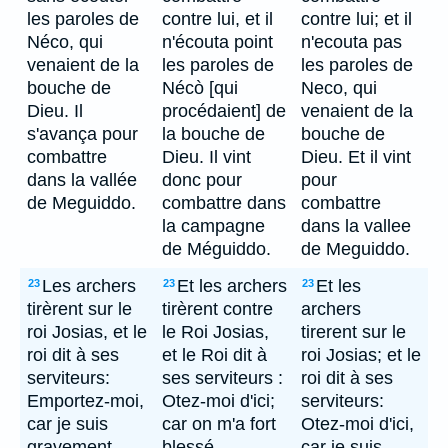
les paroles de
contre lui, et il
contre lui; et il
Néco, qui
n'écouta point
n'ecouta pas
venaient de la
les paroles de
les paroles de
bouche de
Nécò [qui
Neco, qui
Dieu. Il
procédaient] de
venaient de la
s'avança pour
la bouche de
bouche de
combattre
Dieu. Il vint
Dieu. Et il vint
dans la vallée
donc pour
pour
de Meguiddo.
combattre dans
combattre
la campagne
dans la vallee
de Méguiddo.
de Meguiddo.
Les archers
Et les archers
Et les
23
23
23
tirèrent sur le
tirèrent contre
archers
roi Josias, et le
le Roi Josias,
tirerent sur le
roi dit à ses
et le Roi dit à
roi Josias; et le
serviteurs:
ses serviteurs :
roi dit à ses
Emportez-moi,
Otez-moi d'ici;
serviteurs:
car je suis
car on m'a fort
Otez-moi d'ici,
gravement
blessé.
car je suis