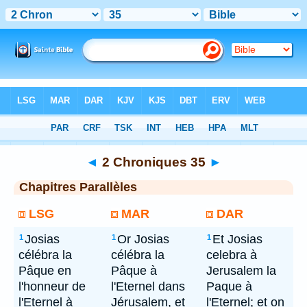
Bible
> 2 Chroniques 35
◄
2 Chroniques 35
►
Chapitres Parallèles
LSG
MAR
DAR
Josias
Or Josias
Et Josias
1
1
1
célébra la
célébra la
celebra à
Pâque en
Pâque à
Jerusalem la
l'honneur de
l'Eternel dans
Paque à
l'Eternel à
Jérusalem, et
l'Eternel; et on