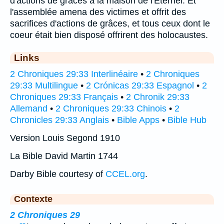
d'actions de grâces à la maison de l'Eternel. Et
l'assemblée amena des victimes et offrit des
sacrifices d'actions de grâces, et tous ceux dont le
coeur était bien disposé offrirent des holocaustes.
Links
2 Chroniques 29:33 Interlinéaire
•
2 Chroniques
29:33 Multilingue
•
2 Crónicas 29:33 Espagnol
•
2
Chroniques 29:33 Français
•
2 Chronik 29:33
Allemand
•
2 Chroniques 29:33 Chinois
•
2
Chronicles 29:33 Anglais
•
Bible Apps
•
Bible Hub
Version Louis Segond 1910
La Bible David Martin 1744
Darby Bible courtesy of
CCEL.org
.
Contexte
2 Chroniques 29