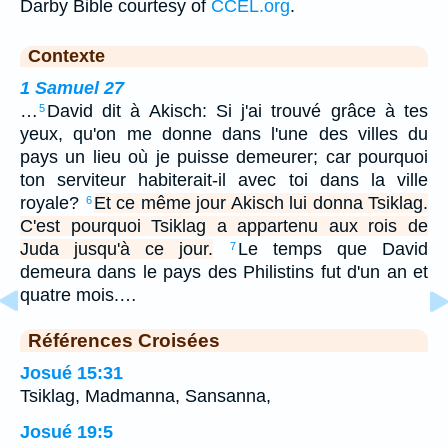
Darby Bible courtesy of
CCEL.org
.
Contexte
1 Samuel 27
…
David dit à Akisch: Si j'ai trouvé grâce à tes
5
yeux, qu'on me donne dans l'une des villes du
pays un lieu où je puisse demeurer; car pourquoi
ton serviteur habiterait-il avec toi dans la ville
royale?
Et ce même jour Akisch lui donna Tsiklag.
6
C'est pourquoi Tsiklag a appartenu aux rois de
Juda jusqu'à ce jour.
Le temps que David
7
demeura dans le pays des Philistins fut d'un an et
quatre mois.…
Références Croisées
Josué 15:31
Tsiklag, Madmanna, Sansanna,
Josué 19:5