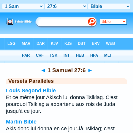
Bible
>
1 Samuel
>
Chapitre 27
> Verset 6
◄
1 Samuel 27:6
►
Versets Parallèles
Louis Segond Bible
Et ce même jour Akisch lui donna Tsiklag. C'est
pourquoi Tsiklag a appartenu aux rois de Juda
jusqu'à ce jour.
Martin Bible
Akis donc lui donna en ce jour-là Tsiklag; c'est