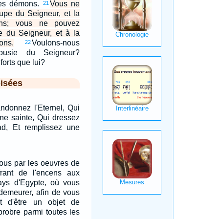
es démons.
Vous ne
21
upe du Seigneur, et la
ns; vous ne pouvez
le du Seigneur, et à la
ns.
Voulons-nous
22
lousie du Seigneur?
orts que lui?
isées
ndonnez l'Eternel, Qui
ne sainte, Qui dressez
d, Et remplissez une
vous par les oeuvres de
rant de l'encens aux
ays d'Egypte, où vous
demeurer, afin de vous
et d'être un objet de
probre parmi toutes les