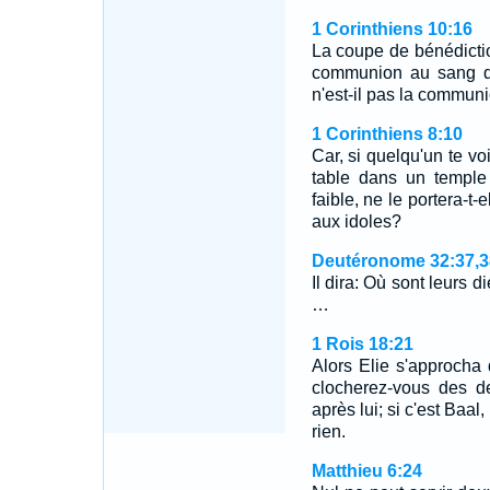
1 Corinthiens 10:16
La coupe de bénédictio
communion au sang d
n'est-il pas la commun
1 Corinthiens 8:10
Car, si quelqu'un te vo
table dans un temple 
faible, ne le portera-t
aux idoles?
Deutéronome 32:37,3
Il dira: Où sont leurs d
…
1 Rois 18:21
Alors Elie s'approcha 
clocherez-vous des de
après lui; si c'est Baal
rien.
Matthieu 6:24