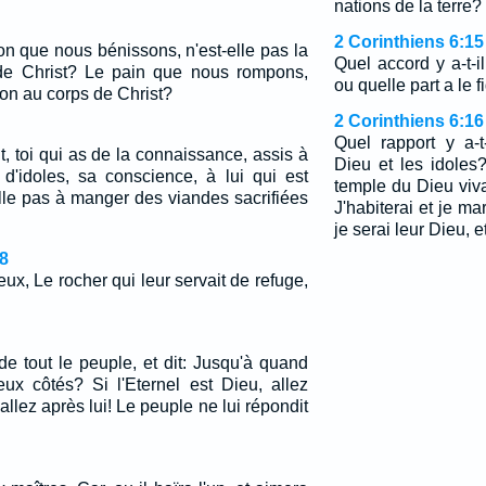
nations de la terre?
2 Corinthiens 6:15
n que nous bénissons, n'est-elle pas la
Quel accord y a-t-il
e Christ? Le pain que nous rompons,
ou quelle part a le f
ion au corps de Christ?
2 Corinthiens 6:16
Quel rapport y a-t
it, toi qui as de la connaissance, assis à
Dieu et les idole
d'idoles, sa conscience, à lui qui est
temple du Dieu viva
-elle pas à manger des viandes sacrifiées
J'habiterai et je ma
je serai leur Dieu, 
8
ieux, Le rocher qui leur servait de refuge,
de tout le peuple, et dit: Jusqu'à quand
ux côtés? Si l'Eternel est Dieu, allez
, allez après lui! Le peuple ne lui répondit