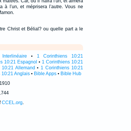
 maîtres. Car, ou il haïra l'un, et aimera
era à l'un, et méprisera l'autre. Vous ne
 Mamon.
tre Christ et Bélial? ou quelle part a le
…
nterlinéaire
•
1 Corinthiens 10:21
os 10:21 Espagnol
•
1 Corinthiens 10:21
r 10:21 Allemand
•
1 Corinthiens 10:21
 10:21 Anglais
•
Bible Apps
•
Bible Hub
 1910
1744
f
CCEL.org
.