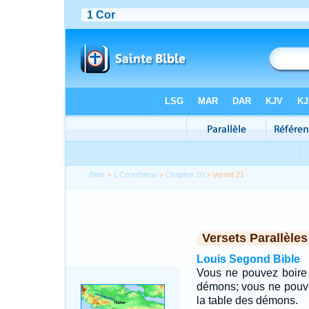
Bible
>
1 Corinthiens
>
Chapitre 10
> Verset 21
Versets Parallèles
Louis Segond Bible
Vous ne pouvez boire 
démons; vous ne pouvez
la table des démons.