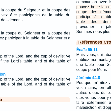
communion avec l
pouvez boire la co
la coupe du Seigneur, et la coupe des
coupe des démo
ez être participants de la table du
participer à la tab
le des démons.
table des démo
provoquer la ja
Sommes-nous plus f
 la coupe du Seigneur et la coupe des
 participer à la table du Seigneur et à
Références Cro
Ésaïe 65:11
Mais vous, qui aba
p of the Lord, and the cup of devils: ye
oubliez ma montag
f the Lord's table, and of the table of
une table pour Ga
coupe pour Meni,
ion
Jérémie 44:8
p of the Lord, and the cup of devils: ye
Pourquoi m'irritez-
 table of the Lord, and of the table of
vos mains, en off
autres dieux du p
êtes venus pour y 
e
faire exterminer 
malédiction et d'op