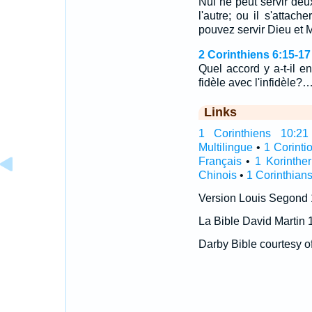
Nul ne peut servir deux
l'autre; ou il s'attach
pouvez servir Dieu et
2 Corinthiens 6:15-17
Quel accord y a-t-il en
fidèle avec l'infidèle?
Links
1 Corinthiens 10:21 I
Multilingue
•
1 Corinti
Français
•
1 Korinthe
Chinois
•
1 Corinthians
Version Louis Segond
La Bible David Martin 
Darby Bible courtesy o