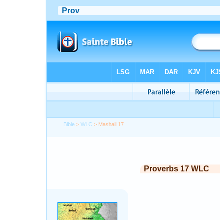
Bible
>
WLC
> Mashali 17
Proverbs 17 WLC