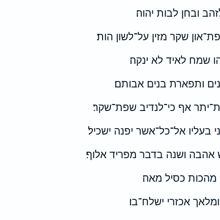
הב ובחן לבות יהוה׃
־און שקר מזין על־לשון הות׃
 שמח לאיד לא ינקה׃
נים ותפארת בנים אבותם׃
־יתר אף כי־לנדיב שפת־שקר׃
 בעליו אל־כל־אשר יפנה ישכיל׃
הבה ושנה בדבר מפריד אלוף׃
מהכות כסיל מאה׃
מלאך אכזרי ישלח־בו׃