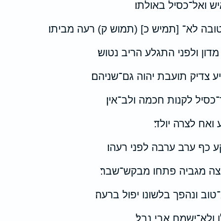
ש ואל־כסיל באולתו׃
בה לא־ [תמיש כ] (תמוש ק) רעה מביתו׃
דון ולפני התגלע הריב נטוש׃
 צדיק תועבת יהוה גם־שניהם׃
כסיל לקנות חכמה ולב־אין׃
אח לצרה יולד׃
 כף ערב ערבה לפני רעהו׃
ה מגביה פתחו מבקש־שבר׃
וב ונהפך בלשונו יפול ברעה׃
 ולא־ישמח אבי נבל׃