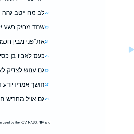
לב מח ייטב גהה ו
22
שחד מחיק רשע י
23
את־פני מבין חכמה
24
כעס לאביו בן כסיל
25
גם ענוש לצדיק לא
26
חושך אמריו יודע ד
27
גם אויל מחריש חכ
28
ion used by the KJV, NASB, NIV and