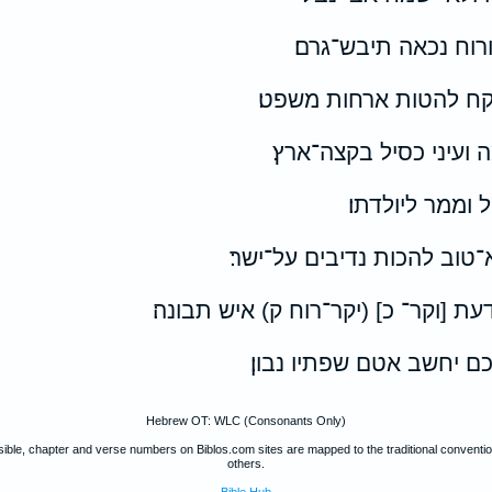
רוח נכאה תיבש־גרם׃
קח להטות ארחות משפט׃
 ועיני כסיל בקצה־ארץ׃
 וממר ליולדתו׃
־טוב להכות נדיבים על־ישר׃
עת [וקר־ כ] (יקר־רוח ק) איש תבונה׃
ם יחשב אטם שפתיו נבון׃
Hebrew OT: WLC (Consonants Only)
ible, chapter and verse numbers on Biblos.com sites are mapped to the traditional convent
others.