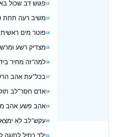
פגוש דב שכול באי
12
משיב רעה תחת טו
13
פוטר מים ראשית מ
14
מצדיק רשע ומרשיע
15
למה־זה מחיר ביד־
16
בכל־עת אהב הרע ו
17
אדם חסר־לב תוקע
18
אהב פשע אהב מצ
19
עקש־לב לא ימצא־ט
20
ילד כסיל לתוגה לו
21