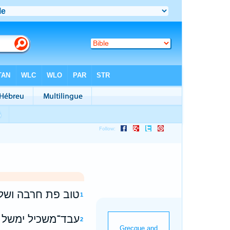
טוב פת חרבה ושלו
1
עבד־משכיל ימשל ב
2