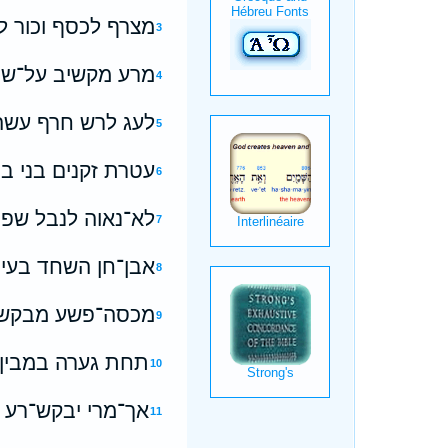
מצרף לכסף וכור לז
3
מרע מקשיב על־שפת
4
לעג לרש חרף עשהו
5
עטרת זקנים בני ב
6
לא־נאוה לנבל שפת
7
אבן־חן השחד בעיני
8
מכסה־פשע מבקש א
9
תחת גערה במבין 
10
אך־מרי יבקש־רע ו
11