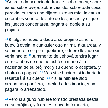
Sobre todo negocio de fraude, sobre buey, sobre
9
asno, sobre oveja, sobre vestido, sobre toda cosa
perdida, cuando uno dijere: Esto es mío, la causa
de ambos vendrá delante de los jueces; y el que
los jueces condenaren, pagará el doble á su
prójimo.
Si alguno hubiere dado á su prójimo asno, ó
10
buey, ú oveja, ó cualquier otro animal á guardar, y
se muriere ó se perniquebrare, ó fuere llevado sin
verlo nadie;
Juramento de Jehová tendrá lugar
11
entre ambos de que no echó su mano á la
hacienda de su prójimo: y su dueño lo aceptará, y
el otro no pagará.
Mas si le hubiere sido hurtado,
12
resarcirá á su dueño.
Y si le hubiere sido
13
arrebatado por fiera, traerle ha testimonio, y no
pagará lo arrebatado.
Pero si alguno hubiere tomado prestada bestia
14
de su prójimo, y fuere estropeada ó muerta,