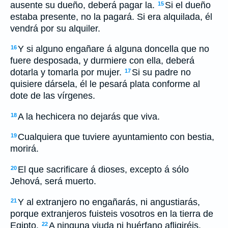
ausente su dueño, deberá pagar la.
Si el dueño
15
estaba presente, no la pagará. Si era alquilada, él
vendrá por su alquiler.
Y si alguno engañare á alguna doncella que no
16
fuere desposada, y durmiere con ella, deberá
dotarla y tomarla por mujer.
Si su padre no
17
quisiere dársela, él le pesará plata conforme al
dote de las vírgenes.
A la hechicera no dejarás que viva.
18
Cualquiera que tuviere ayuntamiento con bestia,
19
morirá.
El que sacrificare á dioses, excepto á sólo
20
Jehová, será muerto.
Y al extranjero no engañarás, ni angustiarás,
21
porque extranjeros fuisteis vosotros en la tierra de
Egipto.
A ninguna viuda ni huérfano afligiréis.
22