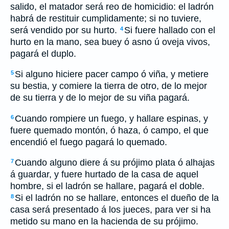
salido, el matador será reo de homicidio: el ladrón
habrá de restituir cumplidamente; si no tuviere,
será vendido por su hurto.
Si fuere hallado con el
4
hurto en la mano, sea buey ó asno ú oveja vivos,
pagará el duplo.
Si alguno hiciere pacer campo ó viña, y metiere
5
su bestia, y comiere la tierra de otro, de lo mejor
de su tierra y de lo mejor de su viña pagará.
Cuando rompiere un fuego, y hallare espinas, y
6
fuere quemado montón, ó haza, ó campo, el que
encendió el fuego pagará lo quemado.
Cuando alguno diere á su prójimo plata ó alhajas
7
á guardar, y fuere hurtado de la casa de aquel
hombre, si el ladrón se hallare, pagará el doble.
Si el ladrón no se hallare, entonces el dueño de la
8
casa será presentado á los jueces, para ver si ha
metido su mano en la hacienda de su prójimo.