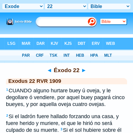
Bible
>
RVR 1909
> Éxodo 22
◄
Éxodo 22
►
Exodus 22 RVR 1909
CUANDO alguno hurtare buey ú oveja, y le
1
degollare ó vendiere, por aquel buey pagará cinco
bueyes, y por aquella oveja cuatro ovejas.
Si el ladrón fuere hallado forzando una casa, y
2
fuere herido y muriere, el que le hirió no será
culpado de su muerte.
Si el sol hubiere sobre él
3