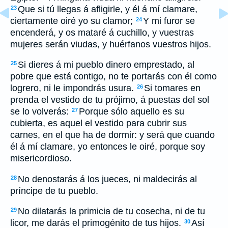
Que si tú llegas á afligirle, y él á mí clamare,
23
ciertamente oiré yo su clamor;
Y mi furor se
24
encenderá, y os mataré á cuchillo, y vuestras
mujeres serán viudas, y huérfanos vuestros hijos.
Si dieres á mi pueblo dinero emprestado, al
25
pobre que está contigo, no te portarás con él como
logrero, ni le impondrás usura.
Si tomares en
26
prenda el vestido de tu prójimo, á puestas del sol
se lo volverás:
Porque sólo aquello es su
27
cubierta, es aquel el vestido para cubrir sus
carnes, en el que ha de dormir: y será que cuando
él á mí clamare, yo entonces le oiré, porque soy
misericordioso.
No denostarás á los jueces, ni maldecirás al
28
príncipe de tu pueblo.
No dilatarás la primicia de tu cosecha, ni de tu
29
licor, me darás el primogénito de tus hijos.
Así
30